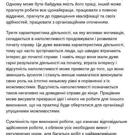
Одному може бути байдужа якість його праці, інший може
прагнути робити все щонайкраще, працювати з повною
віддачею, прагнути до підвищення кваліфікації та своїх
здібностей, працювати з організаційним оточенням.
Третя характеристика діяльності, на яку впливає мотивація,
складається в наполегливості продовжувати і розвивати
почату справу. Це дуже важлива характеристика діяльності,
тому що часто зустрічаються люди, що швидко втрачають
інтерес до початої справи. І навіть якщо вони мали дуже
гарні результати діяльності на початку, втрата інтересу і
відсутність наполегливості може привести до того, що вони
зменшать зусилля і стануть менше намагатися виконувати
свою роль на істотно низькому рівні в порівнянні з їх
можливостями. Відсутність наполегливості позначається
також негативно на доведенні справи до кінця. Працівник
може висувати прекрасні ідеї і нічого не робити для їхнього
виконання, що на практиці буде обертатися для організації
упущеними можливостями.
Сумлінність при виконанні роботи, що означає відповідальне
здійснення роботи, з обліком усіх необхідних вимог і
регулюючих норм, для багатьох робіт є найважливішою