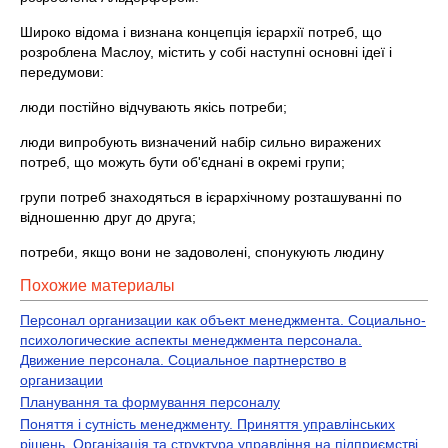
Широко відома і визнана концепція ієрархії потреб, що
розроблена Маслоу, містить у собі наступні основні ідеї і
передумови:
люди постійно відчувають якісь потреби;
люди випробують визначений набір сильно виражених
потреб, що можуть бути об'єднані в окремі групи;
групи потреб знаходяться в ієрархічному розташуванні по
відношенню друг до друга;
потреби, якщо вони не задоволені, спонукують людину
Похожие материалы
Персонал организации как объект менеджмента. Социально-
психологические аспекты менеджмента персонала.
Движение персонала. Социальное партнерство в
организации
Планування та формування персоналу
Поняття і сутність менеджменту. Приняття управлінських
рішень. Організація та структура управління на підприємстві