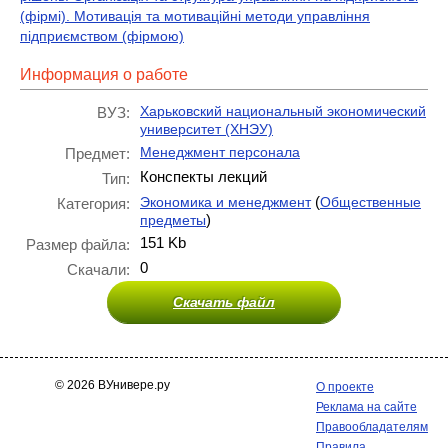
(фірмі). Мотивація та мотиваційні методи управління
підприємством (фірмою)
Информация о работе
Харьковский национальный экономический
ВУЗ:
университет (ХНЭУ)
Менеджмент персонала
Предмет:
Конспекты лекций
Тип:
(
Экономика и менеджмент
Общественные
Категория:
)
предметы
151 Kb
Размер файла:
0
Скачали:
Скачать файл
© 2026 ВУнивере.ру
О проекте
Реклама на сайте
Правообладателям
Правила