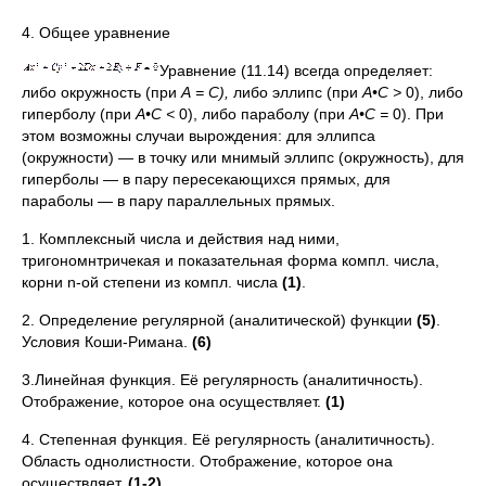
4. Общее уравнение
Уравнение (11.14) всегда определяет:
либо окружность (при
А
=
С
),
либо эллипс (при
А
•
С
>
0), либо
гиперболу (при
А
•
С
<
0), либо параболу (при
А•С
=
0). При
этом возможны случаи вырождения: для эллипса
(окружности) — в точку или мнимый эллипс (окружность), для
гиперболы — в пару пересекающихся прямых, для
параболы — в пару параллельных прямых.
1. Комплексный числа и действия над ними,
тригономнтричекая и показательная форма компл. числа,
корни n-ой степени из компл. числа
(1)
.
2. Определение регулярной (аналитической) функции
(5)
.
Условия Коши-Римана.
(6)
3.Линейная функция. Её регулярность (аналитичность).
Отображение, которое она осуществляет.
(1)
4. Степенная функция. Её регулярность (аналитичность).
Область однолистности. Отображение, которое она
осуществляет.
(1-2)