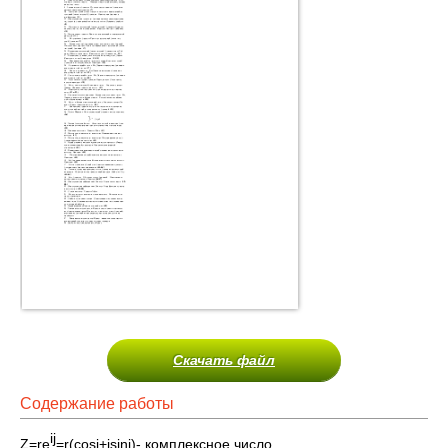
Скачать файл
Содержание работы
i
j
Z=re
=r(cosj+isinj)- комплексное число.