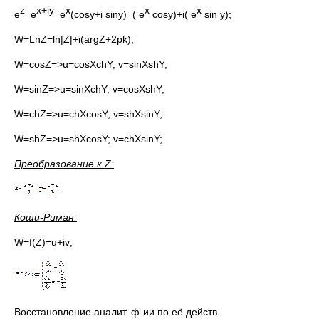
z
x+iy
x
x
x
e
=e
=e
(cosy+i siny)=( e
cosy)+i( e
sin y);
W=LnZ=ln|Z|+i(argZ+2pk);
W=cosZ=>u=cosXchY; v=sinXshY;
W=sinZ=>u=sinXchY; v=cosXshY;
W=chZ=>u=chXcosY; v=shXsinY;
W=shZ=>u=shXcosY; v=chXsinY;
Преобразование к
Z:
Коши-Риман:
W=f(Z)=u+iv;
Восстановление аналит. ф-ии по её действ.