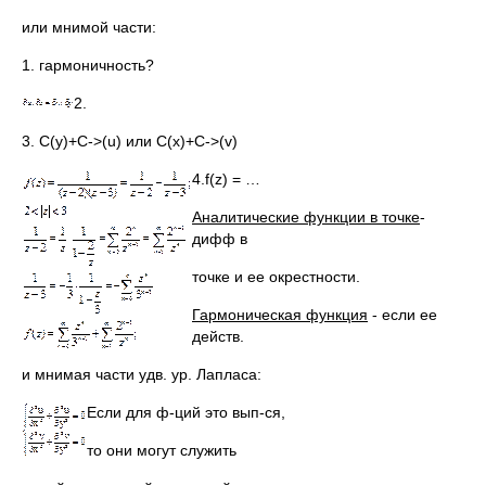
или мнимой части:
1. гармоничность?
2.
3. С(y)+С->(u) или C(x)+С->(v)
4.f(z) = …
Аналитические функции в точке
-
дифф в
точке и ее окрестности.
Гармоническая функция
- если ее
действ.
и мнимая части удв. ур. Лапласа:
Если для ф-ций это вып-ся,
то они могут служить