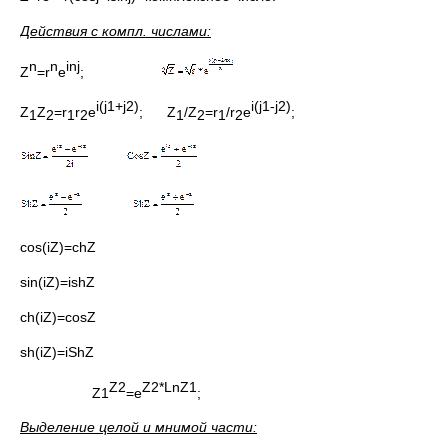
Действия с компл. числами:
n
n
in
j
Z
=r
e
;
i(
j
1+
j
2)
i(
j
1-
j
2)
Z
Z
=r
r
e
; Z
/Z
=r
/r
e
;
1
2
1
2
1
2
1
2
cos(iZ)=chZ
sin(iZ)=ishZ
ch(iZ)=cosZ
sh(iZ)=iShZ
Z
2
Z
2*
LnZ
1
Z1
=e
;
Выделение целой и мнимой части: