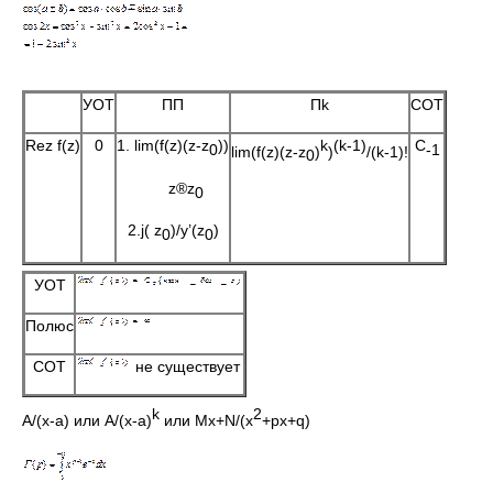
УОТ
ПП
Пk
СОТ
Rez f(z)
0
1. lim(f(z)(z-z
))
k
(
k
-1)
С
0
-1
lim(f(z)(z-z
)
)
/(k-1)!
0
z®z
0
2.j( z
)/y’(z
)
0
0
УОТ
Полюс
СОТ
не существует
k
2
A/(x-a) или A/(x-a)
или Mx+N/(x
+px+q)