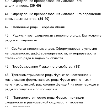
40. Определение преобразования Лапласа. Его
аналитичность.
(39-40)
41. Определение преобразования Лапласа. Его обращения
с помо­щью вычетов.
(39-40)
42. Степенные ряды. Теорема Абеля.
43. Радиус и круг сходимости степенного ряда. Вычисление
ра­диуса сходимости.
44. Свойства степенных рядов. Сформулировать условия
непре­рывности, дифференцируемости, интегрируемости
степенного ря­да в заданной области.
45. Преобразование Фурье и его свойства.
(38)
46. Тригонометрические ряды Фурье: вещественная и
комплекс­ная формы записи, ряды Фурье для четных и
нечетных функций, разложение функций на полупериоде в
ряды по синусам и по косину­сам.
47. Тригонометрические ряды Фурье: признаки
сходимости и равномерной сходимости, теорема
единственности.