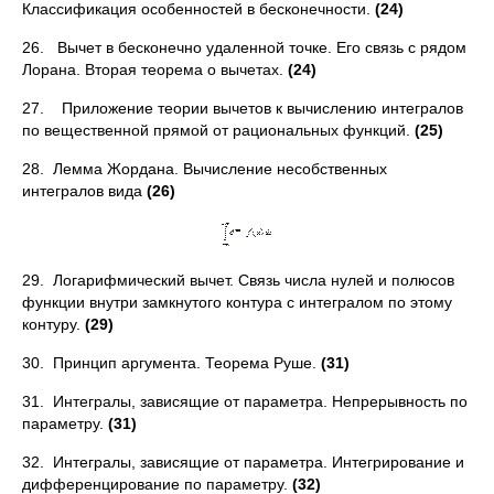
Классификация особенно­стей в бесконечности.
(24)
26. Вычет в бесконечно удаленной точке. Его связь с рядом
Ло­рана. Вторая теорема о вычетах.
(24)
27. Приложение теории вычетов к вычислению интегралов
по вещественной прямой от рациональных функций.
(25)
28. Лемма Жордана. Вычисление несобственных
интегралов ви­да
(26)
29. Логарифмический вычет. Связь числа нулей и полюсов
функ­ции внутри замкнутого контура с интегралом по этому
контуру.
(29)
30. Принцип аргумента. Теорема Руше.
(31)
31. Интегралы, зависящие от параметра. Непрерывность по
па­раметру.
(31)
32. Интегралы, зависящие от параметра. Интегрирование и
диф­ференцирование по параметру.
(32)