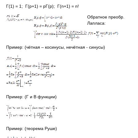
Г(1) = 1; Г(р+1) = рГ(р); Г(n+1) = n!
Обратное преобр.
Лапласа:
Пример: (чётная – косинусы, нечётная - синусы)
Пример: (Г и В функции)
Пример: (теорема Руше)