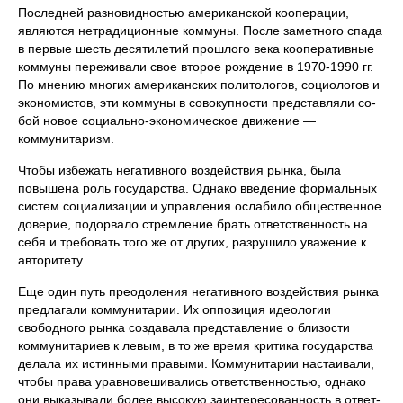
Последней разновидностью американской кооперации,
являются нетрадиционные коммуны. После заметного спада
в первые шесть десятилетий прошлого ве­ка кооперативные
коммуны переживали свое второе рождение в 1970-1990 гг.
По мнению многих американских политологов, социо­логов и
экономистов, эти коммуны в совокупности представляли со­
бой новое социально-экономическое движение —
коммунитаризм.
Чтобы избежать негативного воздействия рынка, была
повышена роль государства. Однако введение формальных
систем социализации и управления ослабило общественное
доверие, подорвало стремление брать ответственность на
себя и требовать того же от других, разру­шило уважение к
авторитету.
Еще один путь преодоления негативного воздействия рынка
пред­лагали коммунитарии. Их оппозиция идеологии
свободного рынка создавала представление о близости
коммунитариев к левым, в то же время критика государства
делала их истинными правыми. Коммуни­тарии настаивали,
чтобы права уравновешивались ответственностью, однако
они выказывали более высокую заинтересованность в ответ­