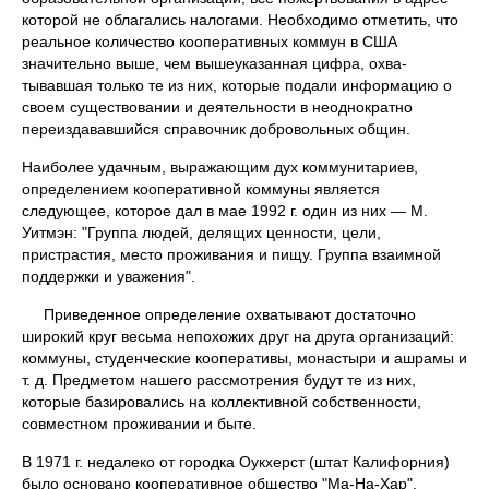
которой не облагались нало­гами. Необходимо отметить, что
реальное количество кооперативных коммун в США
значительно выше, чем вышеуказанная цифра, охва­
тывавшая только те из них, которые подали информацию о
своем су­ществовании и деятельности в неоднократно
переиздававшийся спра­вочник добровольных общин.
Наиболее удачным, выражающим дух коммунитариев,
определе­нием кооперативной коммуны является
следующее, которое дал в мае 1992 г. один из них — М.
Уитмэн: "Группа людей, делящих ценности, цели,
пристрастия, место проживания и пищу. Группа взаимной
под­держки и уважения".
Приведенное определение охватывают достаточно
широкий круг весьма непохожих друг на друга организаций:
коммуны, студенческие кооперативы, монастыри и ашрамы и
т. д. Предметом нашего рассмотрения будут те из них,
которые базировались на коллективной собственности,
совместном проживании и быте.
В 1971 г. недалеко от городка Оукхерст (штат Калифорния)
было основано кооперативное общество "Ма-На-Хар".