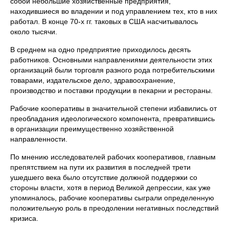
собой не­большие хозяйственные предприятия,
находившиеся во владении и под управлением тех, кто в них
работал. В конце 70-х гг. таковых в США насчитывалось
около тысячи.
В среднем на одно предприятие приходилось десять
работников. Основными направлениями деятельности этих
организаций были тор­говля разного рода потребительскими
товарами, издательское дело, здравоохранение,
производство и поставки продукции в пекарни и рестораны.
Рабочие кооперативы в значительной степени избавились от
преобладания идеологического компонента, превратившись
в организации преимущественно хозяйственной
направленности.
По мнению исследователей рабочих кооперативов, главным
пре­пятствием на пути их развития в последней трети
ушедшего века бы­ло отсутствие должной поддержки со
стороны власти, хотя в период Великой депрессии, как уже
упоминалось, рабочие кооперативы сыг­рали определенную
положительную роль в преодолении негативных последствий
кризиса.