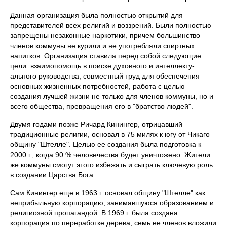
Данная организация была полностью открытий для
представите­лей всех религий и воззрений. Были полностью
запрещены незакон­ные наркотики, причем большинство
членов коммуны не курили и не употребляли спиртных
напитков. Организация ставила перед собой следующие
цели: взаимопомощь в поиске духовного и интеллекту­
ального руководства, совместный труд для обеспечения
основных жизненных потребностей, работа с целью
создания лучшей жизни не только для членов коммуны, но и
всего общества, превращения его в "братство людей".
Двумя годами позже Ричард Кинингер, отрицавший
традиционные религии, основал в 75 милях к югу от Чикаго
общину "Штелле". Це­лью ее создания была подготовка к
2000 г., когда 90 % человечества будет уничтожено. Жители
же коммуны смогут этого избежать и сыграть ключевую роль
в создании Царства Бога.
Сам Кинингер еще в 1963 г. основал общину "Штелле" как
непри­быльную корпорацию, занимавшуюся образованием и
религиозной пропагандой. В 1969 г. была создана
корпорация по переработке де­рева, семь ее членов вложили