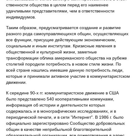
ственности общества в целом перед его наименее
удачливыми пред­ставителями, чем в ответственности
индивидуумов.
Таким образом, предусматривается создание и развитие
разно­го рода самоуправляющихся общин, осуществляющих
все функции, присущие действующим экономическим,
социальным и иным инсти­тутам. Кризисные явления в
общественной и культурной жизни, за­метные
трансформации облика американского общества на рубеже
столетий породили потребность в новом стиле жизни. По
всей стране нашлись имевшие данную потребность люди,
которые и принимали активное участие в коммунитаристском
движении.
К середине 90-х гг. коммунитаристское движение в США
было представлено 540 кооперативными коммунами,
информация об исто­рии и деятельности которых
содержалась и в монографических ис­следованиях, и в
периодической печати, и в сети "Интернет". В 1986 г. было
официально зарегистрировано Сообщество добровольных
об­щин в качестве неприбыльной благотворительной
образовательной организации, все пожертвования в адрес