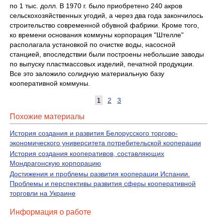
по 1 тыс. долл. В 1970 г. было приобре­тено 240 акров
сельскохозяйственных угодий, а через два года закон­чилось
строительство современной обувной фабрики. Кроме того,
ко времени основания коммуны корпорация "Штелле"
располагала уста­новкой по очистке воды, насосной
станцией, впоследствии были по­строены небольшие заводы
по выпуску пластмассовых изделий, пе­чатной продукции.
Все это заложило солидную материальную базу
кооперативной коммуны.
1
2
3
Похожие материалы
История создания и развития Белорусского торгово-
экономического университета потребительской кооперации
История создания кооперативов, составляющих
Мондрагонскую корпорацию
Достижения и проблемы развития кооперации Испании.
Проблемы и перспективы развития сферы кооперативной
торговли на Украине
Информация о работе