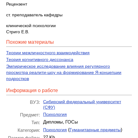
Рецензент
ст. преподаватель кафедры
клинической психологии
Стриго Е.В.
Похожие материалы
Теории межличностного взаимодействия
Теория когнитивного диссонанса
Эмпирическое исследование влияния регулярного
просмотра реалити-шоу на формирование Я-концепции
подростков
Информация о работе
Сибирский федеральный университет
ВУЗ:
(СФУ)
Психология
Предмет:
Дипломы, ГОСы
Тип:
(
)
Психология
Гуманитарные предметы
Категория:
27 Kb
Размер файла: