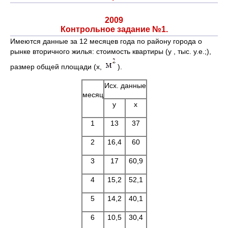
2009
Контрольное задание №1.
Имеются данные за 12 месяцев года по району города о
рынке вторичного жилья: стоимость квартиры (y , тыс. у.е.;),
размер общей площади (x,
).
Исх. данные
месяц
y
x
1
13
37
2
16,4
60
3
17
60,9
4
15,2
52,1
5
14,2
40,1
6
10,5
30,4