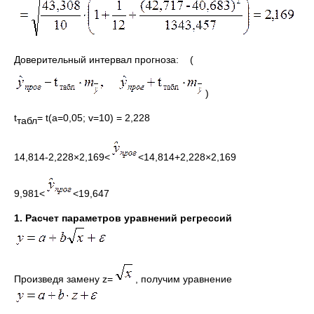
Доверительный интервал прогноза: (
)
t
= t(a=0,05; v=10) = 2,228
табл
14,814-2,228×2,169<
<14,814+2,228×2,169
9,981<
<19,647
1. Расчет параметров уравнений регрессий
Произведя замену z=
, получим уравнение