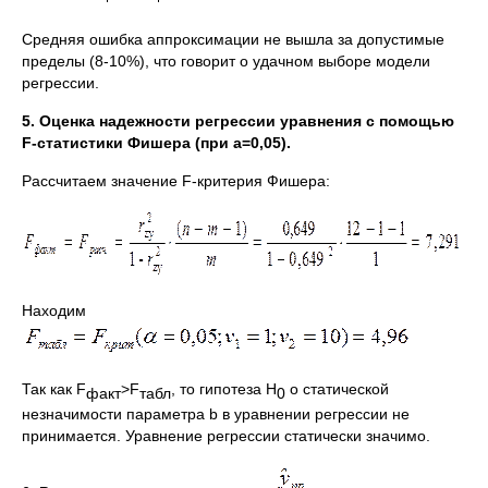
Средняя ошибка аппроксимации не вышла за допустимые
пределы (8-10%), что говорит о удачном выборе модели
регрессии.
5. Оценка надежности регрессии уравнения с помощью
F-статистики Фишера (при
a=0,05).
Рассчитаем значение F-критерия Фишера:
Находим
Так как F
>F
, то гипотеза H
о статической
факт
табл
0
незначимости параметра b в уравнении регрессии не
принимается. Уравнение регрессии статически значимо.