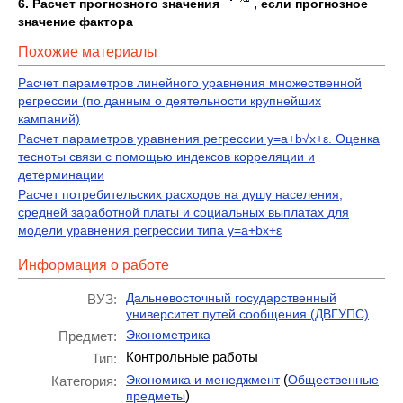
6. Расчет прогнозного значения
, если прогнозное
значение фактора
Похожие материалы
Расчет параметров линейного уравнения множественной
регрессии (по данным о деятельности крупнейших
кампаний)
Расчет параметров уравнения регрессии y=a+b√x+ε. Оценка
тесноты связи с помощью индексов корреляции и
детерминации
Расчет потребительских расходов на душу населения,
средней заработной платы и социальных выплатах для
модели уравнения регрессии типа y=a+bx+ε
Информация о работе
Дальневосточный государственный
ВУЗ:
университет путей сообщения (ДВГУПС)
Эконометрика
Предмет:
Контрольные работы
Тип:
(
Экономика и менеджмент
Общественные
Категория:
)
предметы