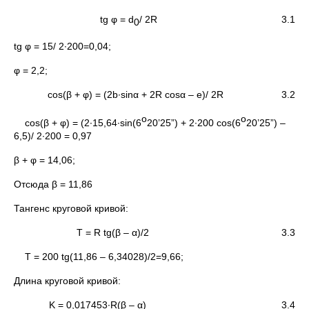
tg φ = d
/ 2R 3.1
0
tg φ = 15/ 2∙200=0,04;
φ = 2,2;
cos(β + φ) = (2b∙sinα + 2R cosα – e)/ 2R 3.2
о
о
cos(β + φ) = (2∙15,64∙sin(6
20’25”) + 2∙200 cos(6
20’25”) –
6,5)/ 2∙200 = 0,97
β + φ = 14,06;
Отсюда β = 11,86
Тангенс круговой кривой:
T = R tg(β – α)/2 3.3
T = 200 tg(11,86 – 6,34028)/2=9,66;
Длина круговой кривой:
K = 0,017453∙R(β – α) 3.4