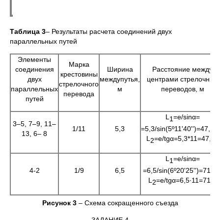
Таблица 3
– Результаты расчета соединений двух
параллельных путей
Элементы
Марка
соединения
Ширина
Расстояние между
крестовины
двух
междупутья,
центрами стрелочных
стрелочного
параллельных
м
переводов, м
перевода
путей
L
=e/sinα=
1
3–5, 7–9, 11–
=5,3/sin(5º11'40'')=47,
1/11
5,3
13, 6– 8
L
=е/tgα=5,3*11=47,99
2
L
=e/sinα=
1
=6,5/sin(6º20'25'')=71,7
4-2
1/9
6,5
L
=е/tgα=6,5∙11=71,5
2
Рисунок 3
– Схема сокращенного съезда