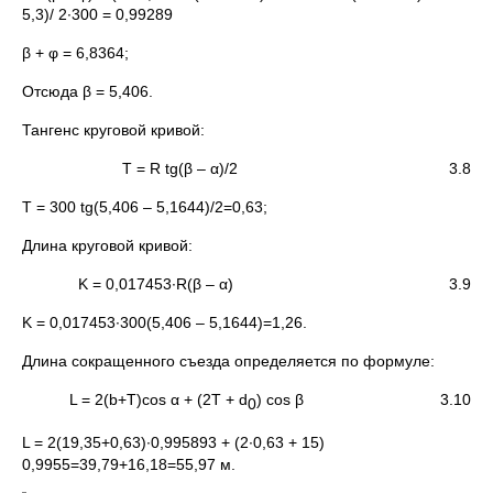
5,3)/ 2∙300 = 0,99289
β + φ = 6,8364;
Отсюда β = 5,406.
Тангенс круговой кривой:
T = R tg(β – α)/2 3.8
T = 300 tg(5,406 – 5,1644)/2=0,63;
Длина круговой кривой:
K = 0,017453∙R(β – α) 3.9
K = 0,017453∙300(5,406 – 5,1644)=1,26.
Длина сокращенного съезда определяется по формуле:
L = 2(b+T)cos α + (2T + d
) cos β 3.10
0
L = 2(19,35+0,63)∙0,995893 + (2∙0,63 + 15)
0,9955=39,79+16,18=55,97 м.