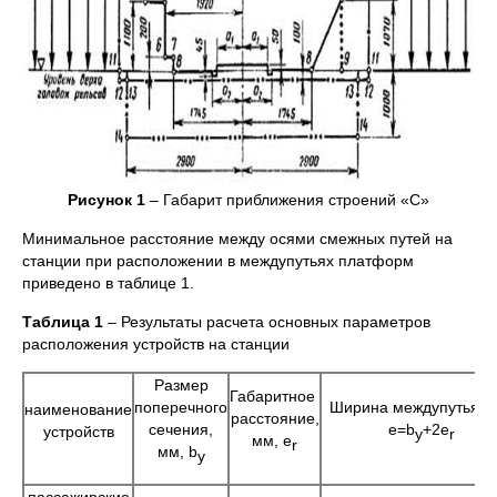
Рисунок 1
– Габарит приближения строений «С»
Минимальное расстояние между осями смежных путей на
станции при расположении в междупутьях платформ
приведено в таблице 1.
Таблица 1
– Результаты расчета основных параметров
расположения устройств на станции
Размер
Габаритное
поперечного
Ширина междупутья, 
наименование
расстояние,
сечения,
e=b
+2e
устройств
y
r
мм, e
r
мм, b
y