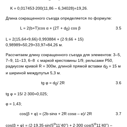
K = 0,017453∙200(11,86 – 6,34028)=19,26.
Длина сокращенного съезда определяется по формуле:
L = 2(b+T)cos α + (2T + d
) cos β 3.5
0
L = 2(15,64+9,66)∙0,993884 + (2∙9,66 + 15)
0,98989=50,29+33,97=84,26 м.
Рассчитаем длину сокращенного съезда для элементов: 3–5,
7–9, 11–13, 6–8 с маркой крестовины 1/9, рельсами Р50,
радиусом кривой R = 300м, длиной прямой вставки d
= 15 м
0
и шириной междупутья 5,3 м.
tg φ = d
/ 2R 3.6
0
tg φ = 15/ 2∙300=0,025;
φ = 1,43;
cos(β + φ) = (2b∙sinα + 2R cosα – e)/ 2R 3.7
о
о
cos(β + φ) = (2∙19,35∙sin(5
11’40”) + 2∙300 cos(5
11’40”) –