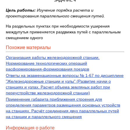
ЗАДАНИЕ 4
Цель работы:
Изучение порядка расчета и
проектирования параллельного смещения путей.
На раздельных пунктах при необходимости уширения
междупутья применяется раздвижка путей с параллельным
смещением одного
Похожие материалы
Организация работы железнодорожной станции.
Нормирование технологических операций
расформирования-формирования поездов
Ответы на экзаменационные вопросы № 1-67 по дисциплине
"Железнодорожные станции и узлы" (Развитие науки о
станциях и узлах. Расчет объема земляных работ при
переустройстве железнодорожной станции)
Применение габарита приближения строения для
определения параметров размещения основных устройств
на станциях. Расчёт соединения двух параллельных путей
на станции и параллельного смещения
Информация о работе