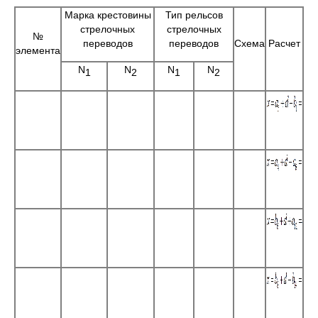
Марка крестовины
Тип рельсов
стрелочных
стрелочных
№
переводов
переводов
Схема
Расчет
элемента
N
N
N
N
1
2
1
2