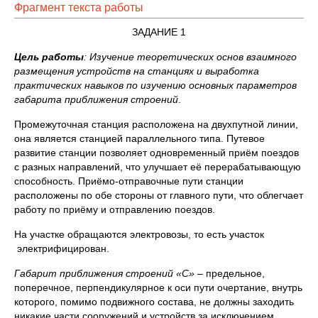
Фрагмент текста работы
ЗАДАНИЕ 1
Цель работы
: Изучение теоретических основ взаимного
размещения устройств на станциях и выработка
практических навыков по изучению основных параметров
габарита приближения строений
.
Промежуточная станция расположена на двухпутной линии,
она является станцией параллельного типа. Путевое
развитие станции позволяет одновременный приём поездов
с разных направлений, что улучшает её перерабатывающую
способность. Приёмо-отправочные пути станции
расположены по обе стороны от главного пути, что облегчает
работу по приёму и отправлению поездов.
На участке обращаются электровозы, то есть участок
электрифицирован.
Габарит приближения строений «С»
– предельное,
поперечное, перпендикулярное к оси пути очертание, внутрь
которого, помимо подвижного состава, не должны заходить
никакие части сооружений и устройств за исключением