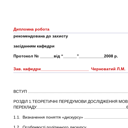
Рецензе
Дипломна робота
рекомендована до захисту
засіданням кафедри
Протокол № ______від “______”___________2008 р.
Зав. кафедри_____________________ Черноватий Л.М.
ВСТУП .......................................................................................
РОЗДІЛ 1.ТЕОРЕТИЧНІ ПЕРЕДУМОВИ ДОСЛІДЖЕННЯ МО
ПЕРЕКЛАДУ...............................................................................
1.1. Визначення поняття «дискурсу» .................................
1.2. Особливості політичного дискурсу.......................................