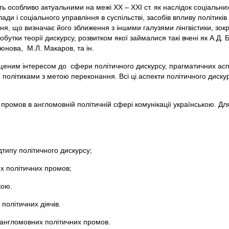
ють особливо актуальними на межі ХХ – ХХІ ст. як наслідок соціальни
ди і соціального управління в суспільстві, засобів впливу політиків
ня, що визначає його зближення з іншими галузями лінгвістики, зок
тки теорії дискурсу, розвитком якої займалися такі вчені як А.Д. Б
а, М.Л. Макаров, та ін.
еним інтересом до сфери політичного дискурсу, прагматичних аспе
політиками з метою переконання. Всі ці аспекти політичного диску
промов в англомовній політичній сфері комунікації українською. Д
дтипу політичного дискурсу;
их політичних промов;
кою.
політичних діячів.
 англомовних політичних промов.