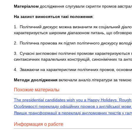
Матеріалом
дослідження слугували скрипти промов австралі
На захист виносяться такі положення
:
1. Політичний дискурс можна визначити як соціальний діалог
характеризується широким діапазоном питань, що обговорю
2. Політична промова як підтип політичного дискурсу волод
3. Сучасні англомовні політичні промови характеризуються 
синтаксичних паралельних конструкцій, синонімічних та анто
4. Зважаючи на характеристики політичних промов, ос
Методи дослідження
включали аналіз літератури за темою
Похожие материалы
The presidential candidates wish you a Happy Holidays. Rough 
Особливості перекладу офіційних промов з англійської мови 
Явище трансформації в перекладі англомовних текстів у гал
Информация о работе