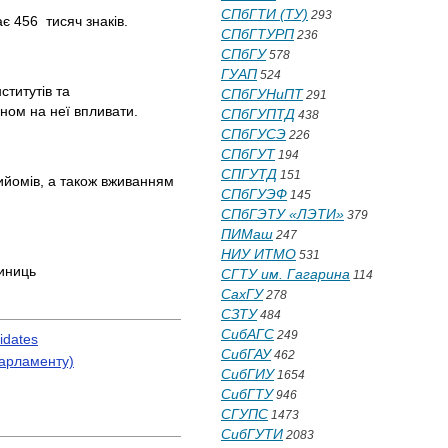
СПбГТИ (ТУ)
293
є 456 тисяч знаків.
СПбГТУРП
236
СПбГУ
578
ГУАП
524
ститутів та
СПбГУНиПТ
291
ном на неї впливати.
СПбГУПТД
438
СПбГУСЭ
226
СПбГУТ
194
СПГУТД
151
ийомів, а також вживанням
СПбГУЭФ
145
СПбГЭТУ «ЛЭТИ»
379
ПИМаш
247
НИУ ИТМО
531
диниць
СГТУ им. Гагарина
114
СахГУ
278
СЗТУ
484
СибАГС
249
idates
СибГАУ
462
парламенту)
СибГИУ
1654
СибГТУ
946
СГУПС
1473
СибГУТИ
2083