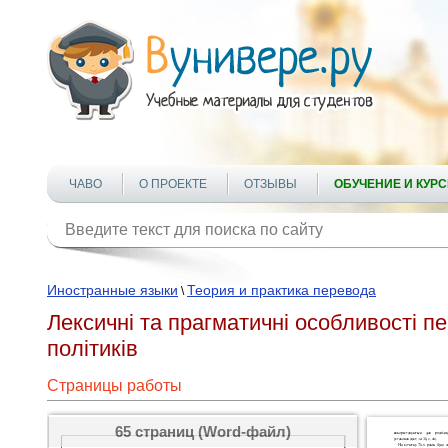
ЧАВО
О ПРОЕКТЕ
ОТЗЫВЫ
ОБУЧЕНИЕ И КУР
Иностранные языки
Теория и практика перевода
\
Лексичні та прагматичні особливості 
політиків
Страницы работы
65 страниц (Word-файл)