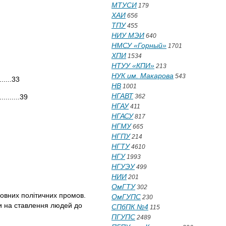
МТУСИ
179
ХАИ
656
ТПУ
455
НИУ МЭИ
640
НМСУ «Горный»
1701
ХПИ
1534
НТУУ «КПИ»
213
НУК им. Макарова
543
......33
НВ
1001
НГАВТ
.........39
362
НГАУ
411
НГАСУ
817
НГМУ
665
НГПУ
214
НГТУ
4610
НГУ
1993
НГУЭУ
499
НИИ
201
ОмГТУ
302
ичних промов.
ОмГУПС
230
ти на ставлення людей до
СПбПК №4
115
ПГУПС
2489