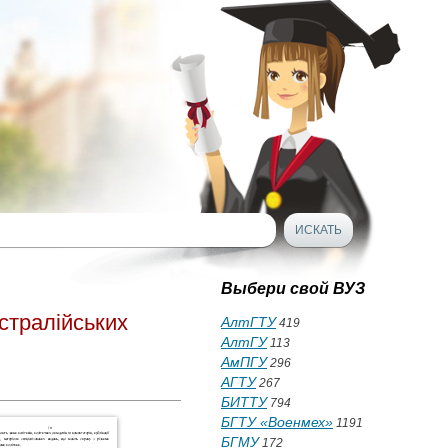
Выбери свой ВУЗ
стралійських
АлтГТУ
419
АлтГУ
113
АмПГУ
296
АГТУ
267
БИТТУ
794
БГТУ «Военмех»
1191
БГМУ
172