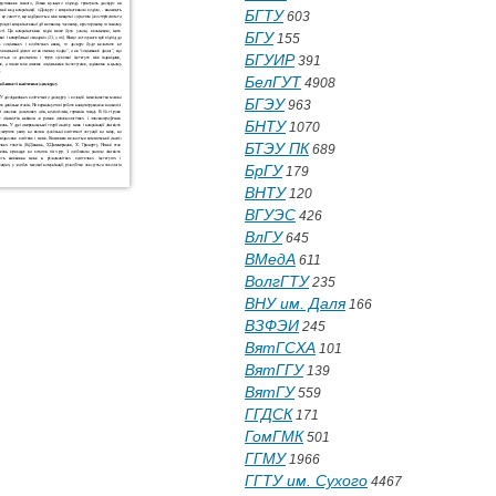
БГТУ
603
БГУ
155
БГУИР
391
БелГУТ
4908
БГЭУ
963
БНТУ
1070
БТЭУ ПК
689
БрГУ
179
ВНТУ
120
ВГУЭС
426
ВлГУ
645
ВМедА
611
ВолгГТУ
235
ВНУ им. Даля
166
ВЗФЭИ
245
ВятГСХА
101
ВятГГУ
139
ВятГУ
559
ГГДСК
171
ГомГМК
501
ГГМУ
1966
ГГТУ им. Сухого
4467