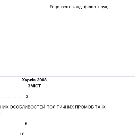
нт: канд. філол. наук,
доц. Рихл
Харків 2008
ЗМІСТ
......................3
ВНИХ ОСОБЛИВОСТЕЙ ПОЛІТИЧНИХ ПРОМОВ ТА ЇХ
6
..........................6
..............10