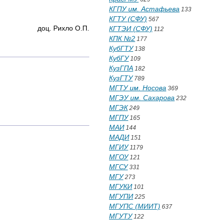
КГПУ им. Астафьева
133
КГТУ (СФУ)
567
о О.П.
КГТЭИ (СФУ)
112
КПК №2
177
КубГТУ
138
КубГУ
109
КузГПА
182
КузГТУ
789
МГТУ им. Носова
369
МГЭУ им. Сахарова
232
МГЭК
249
МГПУ
165
МАИ
144
МАДИ
151
МГИУ
1179
МГОУ
121
МГСУ
331
МГУ
273
МГУКИ
101
МГУПИ
225
МГУПС (МИИТ)
637
МГУТУ
122