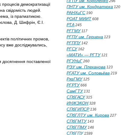
ПГПУ им. Короленко
296
х процесів демократизації
ПНТУ им. Кондратюка
120
 на свідомість людей.
РАНХиГС
190
рема, із прагматикою.
РОАТ МИИТ
608
єлова, Д. Шифрін, Є.І.
РТА
245
РГГМУ
117
РГПУ им. Герцена
123
ктів політичних промов,
РГППУ
142
рсу вже досліджувались,
РГСУ
162
«МАТИ» — РГТУ
121
РГУНиГ
ля досягнення поставленої
260
РЭУ им. Плеханова
123
РГАТУ им. Соловьёва
219
РязГМУ
125
РГРТУ
666
СамГТУ
131
СПбГАСУ
315
ИНЖЭКОН
328
СПбГИПСР
136
СПбГЛТУ им. Кирова
227
СПбГМТУ
143
СПбГПМУ
146
СПбГПУ
1599