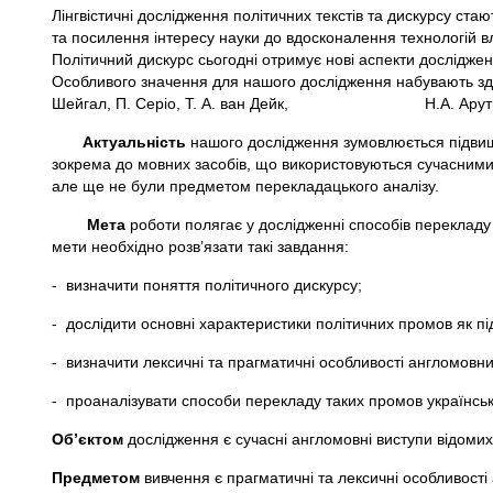
Лінгвістичні дослідження політичних текстів та дискурсу ста
та посилення інтересу науки до вдосконалення технологій вла
Політичний дискурс сьогодні отримує нові аспекти досліджен
Особливого значення для нашого дослідження набувають здобу
Шейгал, П. Серіо, Т. А. ван Дейк, Н.А. Арутюнов
Актуальність
нашого дослідження зумовлюється підвищ
зокрема до мовних засобів, що використовуються сучасними 
але ще не були предметом перекладацького аналізу.
Мета
роботи полягає у дослідженні способів перекладу 
мети необхідно розв’язати такі завдання:
- визначити поняття політичного дискурсу;
- дослідити основні характеристики політичних промов як пі
- визначити лексичні та прагматичні особливості англомовн
- проаналізувати способи перекладу таких промов українсь
Об’єктом
дослідження є сучасні англомовні виступи відомих 
Предметом
вивчення є прагматичні та лексичні особливості