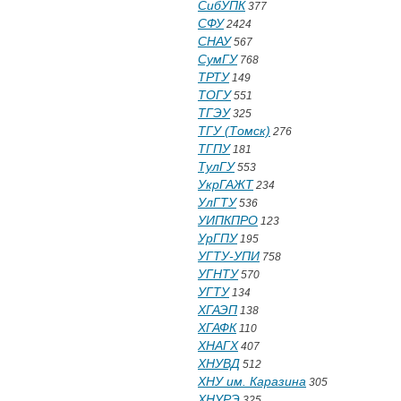
СибУПК
377
СФУ
2424
СНАУ
567
СумГУ
768
ТРТУ
149
ТОГУ
551
ТГЭУ
325
ТГУ (Томск)
276
ТГПУ
181
ТулГУ
553
УкрГАЖТ
234
УлГТУ
536
УИПКПРО
123
УрГПУ
195
УГТУ-УПИ
758
УГНТУ
570
УГТУ
134
ХГАЭП
138
ХГАФК
110
ХНАГХ
407
ХНУВД
512
ХНУ им. Каразина
305
ХНУРЭ
325