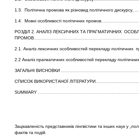
1.3. Політична промова як різновид політичного дискурсу..........
1.4. Мовні особливості політичних промов.................................
РОЗДІЛ 2. АНАЛІЗ ЛЕКСИЧНИХ ТА ПРАГМАТИЧНИХ ОСО
ПРОМОВ...................................................................................
2.1. Аналіз лексичних особливостей перекладу політичних промов...............
2.2 Аналіз прагматичних особливостей перекладу політичних промов.............
ЗАГАЛЬНІ ВИСНОВКИ ................................................................
СПИСОК ВИКОРИСТАНОЇ ЛІТЕРАТУРИ................................
SUMMARY …………………………………………
Дане дослідження присвячено пр
Зацікавленість представників лінгвістики та інших наук у „
фактів та подій.