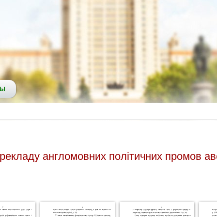
СЫ
перекладу англомовних політичних промов ав