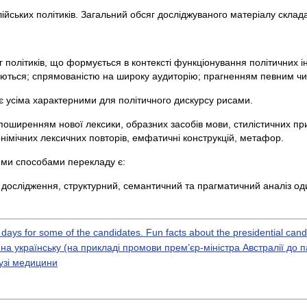
йських політиків. Загальний обсяг досліджуваного матеріалу склада
 політиків, що формується в контексті функціонування політичних ін
ються; спрямованістю на широку аудиторію; прагненням певним чи
іє усіма характерними для політичного дискурсу рисами.
поширенням нової лексики, образних засобів мови, стилістичних пр
німічних лексичних повторів, емфатичні конструкцій, метафор.
новними способами перекладу є:
 дослідження, структурний, семантичний та прагматичний аналіз о
days for some of the candidates. Fun facts about the presidential cand
на українську (на прикладі промови прем’єр-міністра Австралії до 
узі медицини