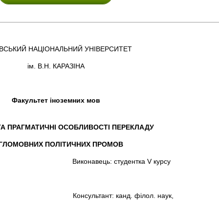
ІВСЬКИЙ НАЦІОНАЛЬНИЙ УНІВЕРСИТЕТ
ім. В.Н. КАРАЗІНА
Факультет іноземних мов
ТА ПРАГМАТИЧНІ ОСОБЛИВОСТІ ПЕРЕКЛАДУ
ГЛОМОВНИХ ПОЛІТИЧНИХ ПРОМОВ
ець: студентка V курсу
Севастьяно
ант: канд. філол. наук,
доц. Камин