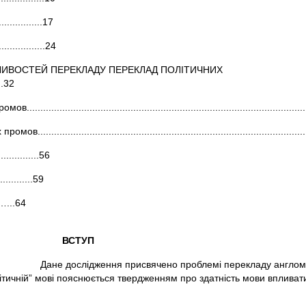
...........17
..............24
БЛИВОСТЕЙ ПЕРЕКЛАДУ ПЕРЕКЛАД ПОЛІТИЧНИХ
...32
.......................................................................................
......................................................................................
.............56
...............59
……………………...64
ВСТУП
облемі перекладу англомовних політ
політичній” мові пояснюється твердженням про здатність мови вплива