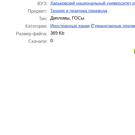
Харьковский национальный университет и
ВУЗ:
Теория и практика перевода
Предмет:
Дипломы, ГОСы
Тип:
(
Иностранные языки
Гуманитарные пред
Категория:
369 Kb
Размер файла:
0
Скачали: