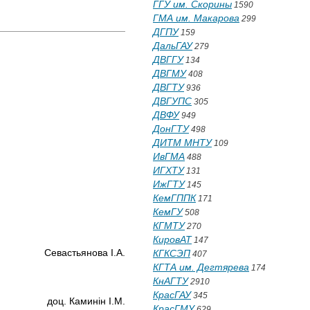
ГГУ им. Скорины
1590
ГМА им. Макарова
299
ДГПУ
159
ДальГАУ
279
ДВГГУ
134
ДВГМУ
408
ДВГТУ
936
ДВГУПС
305
ДВФУ
949
ДонГТУ
498
ДИТМ МНТУ
109
ИвГМА
488
ИГХТУ
131
ИжГТУ
145
КемГППК
171
КемГУ
508
КГМТУ
270
КировАТ
147
ва І.А.
КГКСЭП
407
КГТА им. Дегтярева
174
КнАГТУ
2910
КрасГАУ
345
ін І.М.
КрасГМУ
629