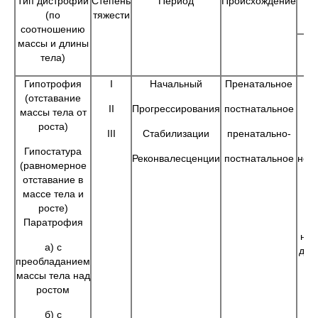
Тип дистрофии
Степень
Период
Происхождение
(по
тяжести
соотношению
массы и длины
тела)
Гипотрофия
I
Начальный
Пренатальное
А
(отставание
II
Прогрессирования
постнатальное
массы тела от
роста)
III
Стабилизации
пренатально-
Гипостатура
Реконвалесценции
постнатальное
нес
(равномерное
отставание в
массе тела и
И
росте)
Паратрофия
нар
а) с
деф
преобладанием
массы тела над
ростом
б) с