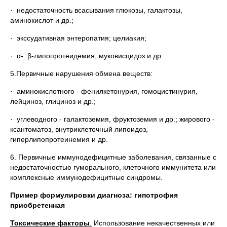
· недостаточность всасывания глюкозы, галактозы,
аминокислот и др.;
· экссудативная энтеропатия; целиакия;
· α-. β-липопротеидемия, муковисцидоз и др.
5.Первичные нарушения обмена веществ:
· аминокислотного - фенилкетонурия, гомоцистинурия,
лейциноз, глициноз и др.;
· углеводного - галактоземия, фруктоземия и др.; жирового -
ксантоматоз, внутриклеточный липоидоз,
гиперлипопротеинемия и др.
6. Первичные иммунодефицитные заболевания, связанные с
недостаточностью гуморального, клеточного иммунитета или
комплексные иммунодефицитные синдромы.
Пример формулировки диагноза: гипотрофия
приобретенная
Токсические факторы
.
Использование некачественных или