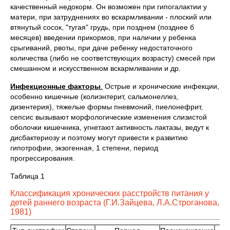
качественный недокорм. Он возможен при гипогалактии у
матери, при затруднениях во вскармливании - плоский или
втянутый сосок, "тугая" грудь, при позднем (позднее б
месяцев) введении прикормов, при наличии у ребенка
срыгиваний, рвоты, при даче ребенку недостаточного
количества (либо не соответствующих возрасту) смесей при
смешанном и искусственном вскармливании и др.
Инфекционные факторы
.
Острые и хронические инфекции,
особенно кишечные (колиэнтерит, сальмонеллез,
дизентерия), тяжелые формы пневмоний, пиелонефрит,
сепсис вызывают морфологические изменения слизистой
оболочки кишечника, угнетают активность лактазы, ведут к
дисбактериозу и поэтому могут привести к развитию
гипотрофии, экзогенная, 1 степени, период
прогрессирования.
Таблица 1
Классификация хронических расстройств питания у
детей раннего возраста (Г.И.Зайцева, Л.А.Строганова,
1981)