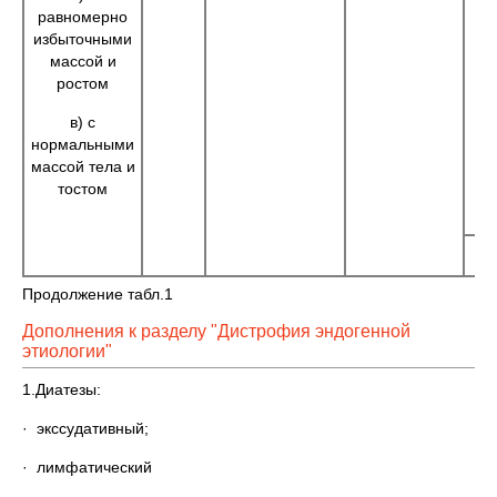
равномерно
избыточными
массой и
ростом
в) с
нормальными
массой тела и
тостом
См
Продолжение табл.1
Дополнения к разделу "Дистрофия эндогенной
этиологии"
1.Диатезы:
· экссудативный;
· лимфатический