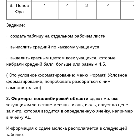
8. Попов
4
4
3
4
4
Юра
Задание:
· создать таблицу на отдельном рабочем листе
· вычислить средний по каждому учащемуся
· выделить красным цветом всех учащихся, которые
набрали средний балл больше или равным 4,5.
( Это условное форматирование: меню Формат| Условное
форматирование, попробовать разобраться с ним
самостоятельно)
2. Фермеры новосибирской области
сдают молоко
закупщикам за летние месяцы: июнь, июль, август по цене
за литр, которая вводится в определенную ячейку, например
в ячейку А1.
Информация о сдаче молока располагается в следующей
таблице: