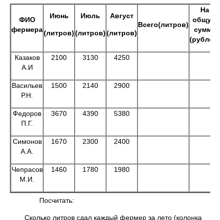
На
Июнь
Июль
Август
ФИО
общую
Всего(литров)
фермера
сумму
(литров)
(литров)
(литров)
(рублей)
Казаков
2100
3130
4250
А.И
Васильев
1500
2140
2900
Р.Н.
Федоров
3670
4390
5380
П.Г.
Симонов
1670
2300
2400
А.А.
Чепрасов
1460
1780
1980
М.И.
Посчитать:
Сколько литров сдал каждый фермер за лето (колонка