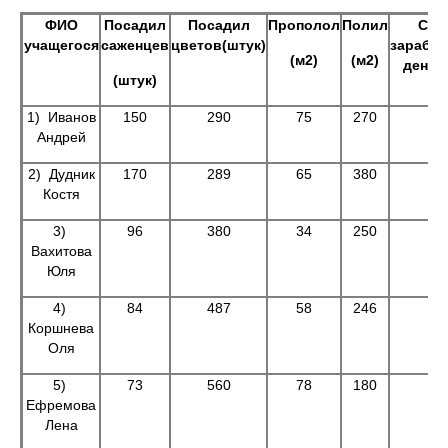
ФИО
Посадил
Посадил
Прополол
Полил
Сум
учащегося
саженцев
цветов(штук)
зарабо
(м2)
(м2)
денег(
(штук)
1) Иванов
150
290
75
270
Андрей
2) Дудник
170
289
65
380
Костя
3)
96
380
34
250
Вахитова
Юля
4)
84
487
58
246
Коршнева
Оля
5)
73
560
78
180
Ефремова
Лена