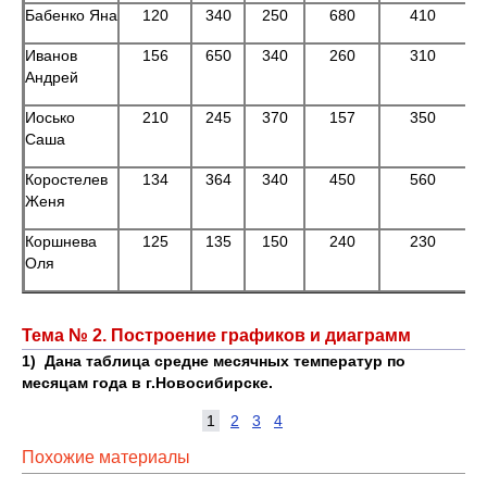
Бабенко Яна
120
340
250
680
410
Иванов
156
650
340
260
310
Андрей
Иосько
210
245
370
157
350
Саша
Коростелев
134
364
340
450
560
Женя
Коршнева
125
135
150
240
230
Оля
Тема № 2. Построение графиков и диаграмм
1)
Дана таблица средне месячных температур по
месяцам года в г.Новосибирске.
1
2
3
4
Похожие материалы