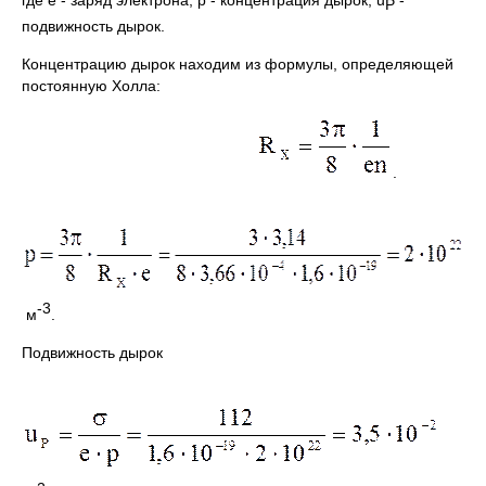
где е - заряд электрона, р - концентрация дырок, u
-
Р
подвижность дырок.
Концентрацию дырок находим из формулы, определяющей
постоянную Холла:
.
-3
м
.
Подвижность дырок