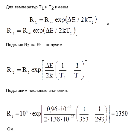
Для температур Т
и Т
имеем
1
2
и
.
Поделив R
на R
, получим
2
1
.
Подставим числовые значения:
Ом.