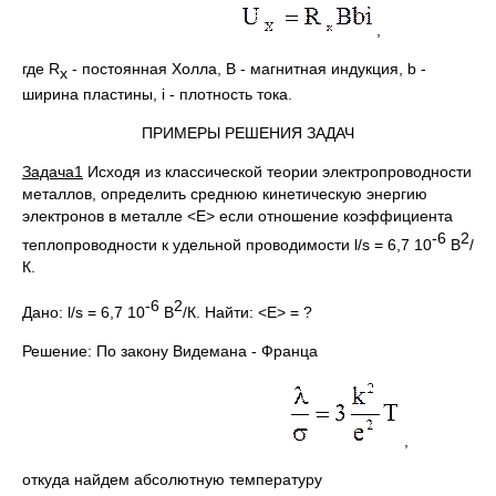
,
где R
- постоянная Холла, В - магнитная индукция, b -
x
ширина пластины, i - плотность тока.
ПРИМЕРЫ РЕШЕНИЯ ЗАДАЧ
Задача1
Исходя из классической теории электропроводности
металлов, определить среднюю кинетическую энергию
электронов в металле <Е> если отношение коэффициента
-6
2
теплопроводности к удельной проводимости l/s = 6,7 10
В
/
К.
-6
2
Дано: l/s = 6,7 10
В
/К. Найти: <Е> = ?
Решение: По закону Видемана - Франца
,
откуда найдем абсолютную температуру