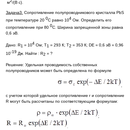
2
м
/(В с).
Задача
3
.
Сопротивление полупроводникового кристалла PbS
0
4
при температуре 20
С равно 10
Ом. Определить его
0
сопротивление при 80
С. Ширина запрещенной зоны равна
0,6 эВ.
4
Дано: R
= 10
Ом; Т
= 293 К; Т
= 353 К; DЕ = 0,6 эВ = 0,96
1
1
2
-19
10
Дж. Найти : R
= ?
2
Решение: Удельная проводимость собственных
полупроводников может быть определена по формуле
,
с учетом которой удельное сопротивление r и сопротивление
R могут быть рассчитаны по соответствующим формулам:
;
.