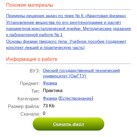
Похожие материалы
Примеры решения задач по теме № 6 «Квантовая физика»
Установление вещества по его рентгенограмме и расчёт
параметров кристаллической ячейки: Методические указания
к лабораторной работе № 1
Основы физики твердого тела: Учебное пособие (содержит
конспект лекций и практическую часть)
Информация о работе
Омский государственный технический
ВУЗ:
университет (ОмГТУ)
Физика
Предмет:
Практика
Тип:
(
)
Физика
Естествознание
Категория:
73 Kb
Размер файла:
0
Скачали:
Скачать файл