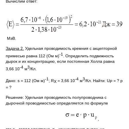
Вычислим ответ:
МэВ.
Задача
2
.
Удельная проводимость кремния с акцепторной
-1
примесью равна 112 (Ом м)
. Определить подвижность
дырок и их концентрацию, если постоянная Холла равна
-4
3
3,66 10
м
/Кл.
-1
-4
3
Дано: s = 112 (Ом м)
; R
= 3,66 10
м
/Кл. Найти: U
= ? р
X
P
= ?
Решение: Удельная проводимость полупроводника с
дырочной проводимостью определяется по формуле
,