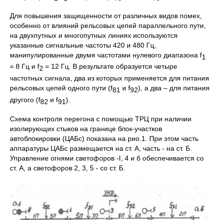
Для повышения защищенности от различных видов помех,
особенно от влияний рельсо­вых цепей параллельного пути,
на двухпутных и многопутных линиях используются
указанные сиг­нальные частоты 420 и 480 Гц,
манипулированные двумя частотами нулевого диапазона f
1
= 8 Гц и f
= 12 Гц. В результате образуется четыре
2
частотных сигнала, два из которых применя­ется для питания
рельсовых цепей одного пути (f
и f
), а два – для питания
81
92
другого (f
и f
).
82
91
Схема контроля перегона с помощью ТРЦ при наличии
изолирующих стыков на границе блок-участков
автоблокировки (ЦАБс) показана на рио.1. При этом часть
аппаратуры ЦАБс размещается на ст. А, часть - на ст. Б.
Управление огнями светофоров -I, 4 и б обеспечивается со
ст. А, а светофоров 2, 3, 5 - со ст. Б.