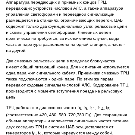
Аппаратура передающих и приемных концов ТРЦ,
передающих устройств числовой AЛC, а также аппаратура
управления светофорами и переездной сигнализации
размещается на стан­циях, ограни­чивающих перегон. ЦАБ
содержит только два функциональных узла: рельсовые цепи
и схемы управления светофорами. Линейных цепей
практически не требуется, за исключе­нием случая, когда
часть аппаратуры расположена на одной станции, а часть -
на другой.
Две смежных рельсовых цепи в пределах блок-участка
имеют общий питающий конец. Для их питания используется
одна пара жил сигнального кабеля. Приемники смежных ТРЦ
также подключаются к одной паре. По этим же парам
передают кодовые сигналы числовой АЛС. Кодиро­вание ТРЦ
производится с момента вступления поезда на рельсовую
цепь.
ТРЦ работают в диапазонах частот f
, f
, f
, f
, f
8
9
11
14
5
(соответственно 420, 480, 580. 720,780 Гц). Для сокращения
объема аппаратуры и количества сигнальных частот питание
двух сосед­них ТРЦ в системе ЦАБ осуществляется от
генераторов f
, f
, которые чередуются между собой.
8
9