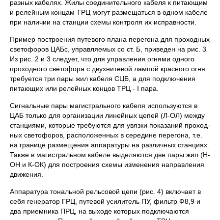
разных кабелях. Жилы соединительного кабеля к питающим
и релейным концам ТРЦ могут размещаться в од­ном кабеле
при наличии на станции схемы контроля их исправности.
Пример построения путевого плана перегона для проходных
светофоров ЦАБс, управ­ляемых со ст. Б, приведен на рис. 3
.
Из рис. 2 и 3 следует, что для управления огнями одного
проходного светофора с двухнитевой лампой красного огня
требуется три пары жил кабеля СЦБ, а для подключения
питающих или релейных концов ТРЦ - I пара.
Сигнальные пары магистрального кабеля используются в
ЦАБ только для организации линей­ных цепей (Л-ОЛ) между
станциями, которые требуются для увязки показаний проход­
ных светофоров, расположенных в середине перегона, т.е.
на границе размещения аппаратуры на различных станциях.
Также в магистральном кабеле выделяются две пары жил (Н-
ОН и К-ОК) для построения схемы изменения направления
движения.
Аппаратура тональной рельсовой цепи (рис. 4) включает в
себя генератор ГРЦ, путевой усили­тель ПУ, фильтр Ф8,9 и
два приемника ПРЦ, на выходе которых подключаются