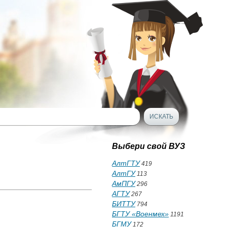
Выбери свой ВУЗ
АлтГТУ
419
АлтГУ
113
АмПГУ
296
АГТУ
267
БИТТУ
794
БГТУ «Военмех»
1191
БГМУ
172