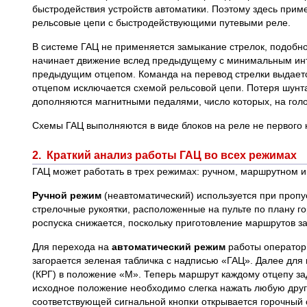
быстродействия устройств автоматики. Поэтому здесь прим
рельсовые цепи с быстродействующими путевыми реле.
В системе ГАЦ не применяется замыкание стрелок, подобно
начинает движение вслед предыдущему с минимальным инте
предыдущим отцепом. Команда на перевод стрелки выдается
отцепом исключается схемой рельсовой цепи. Потеря шунта
дополняются магнитными педалями, число которых, на голо
Схемы ГАЦ выполняются в виде блоков на реле не первого 
2. Краткий анализ работы ГАЦ во всех режимах
ГАЦ может работать в трех режимах: ручном, маршрутном 
Ручной режим
(неавтоматический) используется при пропу
стрелочные рукоятки, расположенные на пульте по плану г
роспуска снижается, поскольку приготовление маршрутов з
Для перехода на
автоматический режим
работы оператор 
загорается зеленая табличка с надписью «ГАЦ». Далее дл
(КРГ) в положение «М». Теперь маршрут каждому отцепу за
исходное положение необходимо слегка нажать любую другу
соответствующей сигнальной кнопки открывается горочный с