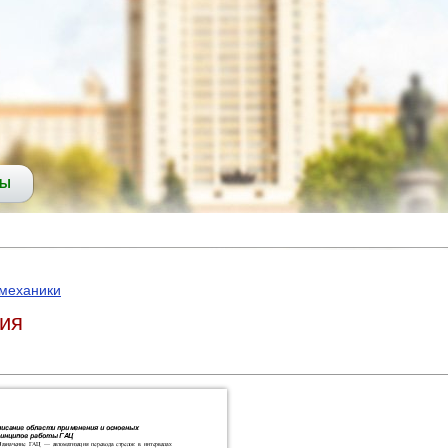
СЫ
емеханики
ция