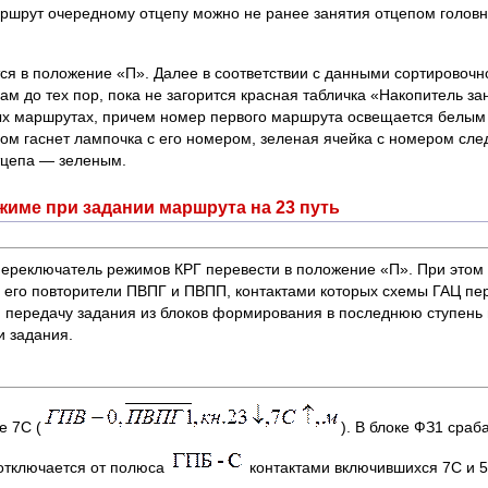
аршрут очередному отцепу можно не ранее занятия отцепом головно
я в положение «П». Далее в соответствии с данными сортировочн
 до тех пор, пока не загорится красная табличка «Накопитель за
ых маршрутах, причем номер первого маршрута освещается белым 
пом гаснет лампочка с его номером, зеленая ячейка с номером с
тцепа — зеленым.
жиме при задании маршрута на 23 путь
реключатель режимов КРГ перевести в положение «П». При этом 
и его повторители ПВПГ и ПВПП, контактами которых схемы ГАЦ п
 передачу задания из блоков формирования в последнюю ступень 
и задания.
е 7С (
). В блоке ФЗ1 сраб
 отключается от полюса
контактами включившихся 7С и 5