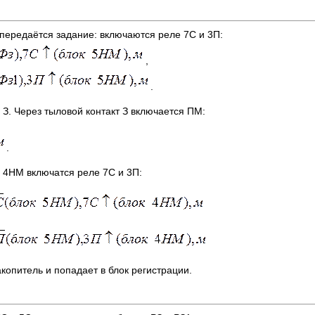
 передаётся задание: включаются реле 7С и 3П:
,
.
З. Через тыловой контакт З включается ПМ:
.
е 4НМ включатся реле 7С и 3П:
копитель и попадает в блок регистрации.