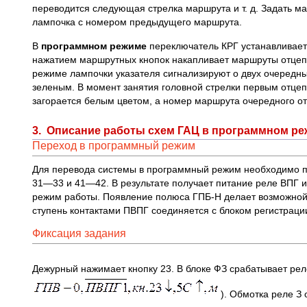
переводится следующая стрелка маршрута и т. д. Задать м
лампочка с номером предыдущего маршрута.
В
программном режиме
переключатель КРГ устанавливаетс
нажатием маршрутных кнопок накапливает маршруты отцепам
режиме лампочки указателя сигнализируют о двух очередн
зеленым. В момент занятия головной стрелки первым отце
загорается белым цветом, а номер маршрута очередного о
3. Описание работы схем ГАЦ в программном ре
Переход в программный режим
Для перевода системы в программный режим необходимо пе
31—33 и 41—42. В результате получает питание реле ВПГ 
режим работы. Появление полюса ГПБ-Н делает возможной
ступень контактами ПВПГ соединяется с блоком регистраци
Фиксация задания
Дежурный нажимает кнопку 23. В блоке ФЗ срабатывает рел
). Обмотка реле З