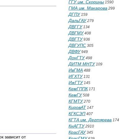
ГГУ им. Скорины
1590
ГМА им. Макарова
299
ДГПУ
159
ДальГАУ
279
ДВГГУ
134
ДВГМУ
408
ДВГТУ
936
ДВГУПС
305
ДВФУ
949
ДонГТУ
498
ДИТМ МНТУ
109
ИвГМА
488
ИГХТУ
131
ИжГТУ
145
КемГППК
171
КемГУ
508
КГМТУ
270
КировАТ
147
КГКСЭП
407
КГТА им. Дегтярева
174
КнАГТУ
2910
КрасГАУ
345
к зависит от
КрасГМУ
629