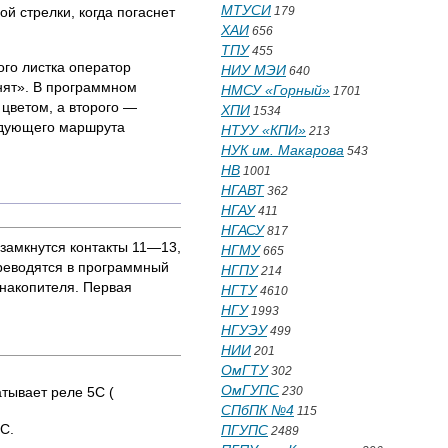
МТУСИ
й стрелки, когда погаснет
179
ХАИ
656
ТПУ
455
ого листка оператор
НИУ МЭИ
640
нят». В программном
НМСУ «Горный»
1701
цветом, а второго —
ХПИ
1534
ледующего маршрута
НТУУ «КПИ»
213
НУК им. Макарова
543
НВ
1001
НГАВТ
362
НГАУ
411
НГАСУ
817
замкнутся контакты 11—13,
НГМУ
665
ереводятся в программный
НГПУ
214
накопителя. Первая
НГТУ
4610
НГУ
1993
НГУЭУ
499
НИИ
201
ОмГТУ
302
ОмГУПС
атывает реле 5С (
230
СПбПК №4
115
С.
ПГУПС
2489