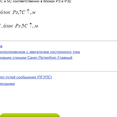
 и 5С соответственно в блоках РЗ и РЗ1:
ов
ктроприводом с двигателем постоянного тока
изации станции Санкт-Петербург-Главный
тет путей сообщения (ПГУПС)
механики
)