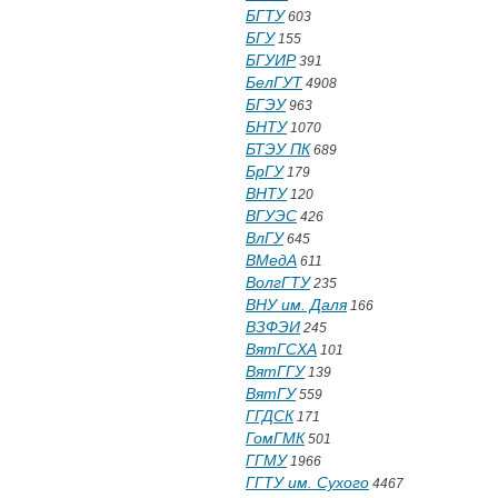
БГТУ
603
БГУ
155
БГУИР
391
БелГУТ
4908
БГЭУ
963
БНТУ
1070
БТЭУ ПК
689
БрГУ
179
ВНТУ
120
ВГУЭС
426
ВлГУ
645
ВМедА
611
ВолгГТУ
235
ВНУ им. Даля
166
ВЗФЭИ
245
ВятГСХА
101
ВятГГУ
139
ВятГУ
559
ГГДСК
171
ГомГМК
501
ГГМУ
1966
ГГТУ им. Сухого
4467