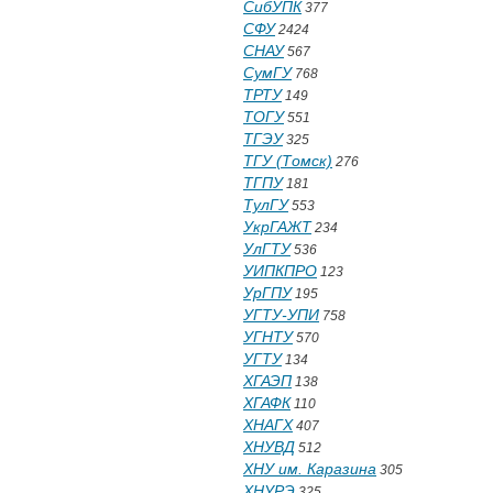
СибУПК
377
СФУ
2424
СНАУ
567
СумГУ
768
ТРТУ
149
ТОГУ
551
ТГЭУ
325
ТГУ (Томск)
276
ТГПУ
181
ТулГУ
553
УкрГАЖТ
234
УлГТУ
536
УИПКПРО
123
УрГПУ
195
УГТУ-УПИ
758
УГНТУ
570
УГТУ
134
ХГАЭП
138
ХГАФК
110
ХНАГХ
407
ХНУВД
512
ХНУ им. Каразина
305
ХНУРЭ
325