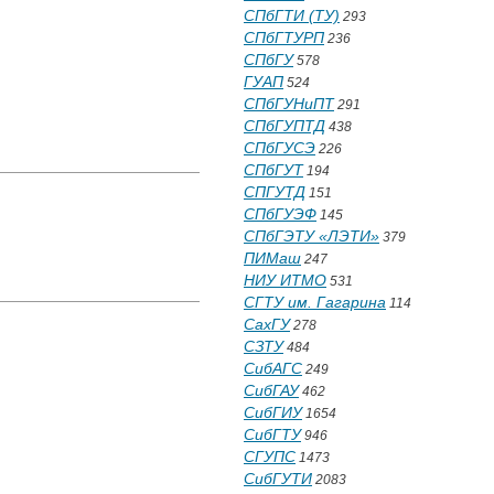
СПбГТИ (ТУ)
293
СПбГТУРП
236
СПбГУ
578
ГУАП
524
СПбГУНиПТ
291
СПбГУПТД
438
СПбГУСЭ
226
СПбГУТ
194
СПГУТД
151
СПбГУЭФ
145
СПбГЭТУ «ЛЭТИ»
379
ПИМаш
247
НИУ ИТМО
531
СГТУ им. Гагарина
114
СахГУ
278
СЗТУ
484
СибАГС
249
СибГАУ
462
СибГИУ
1654
СибГТУ
946
СГУПС
1473
СибГУТИ
2083