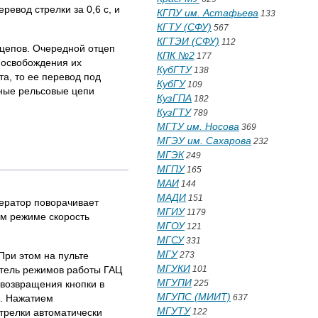
евод стрелки за 0,6 с, и
КГПУ им. Астафьева
133
КГТУ (СФУ)
567
КГТЭИ (СФУ)
112
тцепов. Очередной отцеп
КПК №2
177
 освобождения их
КубГТУ
138
а, то ее перевод под
КубГУ
109
чные рельсовые цепи
КузГПА
182
КузГТУ
789
МГТУ им. Носова
369
МГЭУ им. Сахарова
232
МГЭК
249
МГПУ
165
МАИ
144
МАДИ
151
ператор поворачивает
МГИУ
1179
ом режиме скорость
МГОУ
121
МГСУ
331
МГУ
При этом на пульте
273
МГУКИ
атель режимов работы ГАЦ
101
МГУПИ
 возвращения кнопки в
225
МГУПС (МИИТ)
а. Нажатием
637
МГУТУ
стрелки автоматически
122