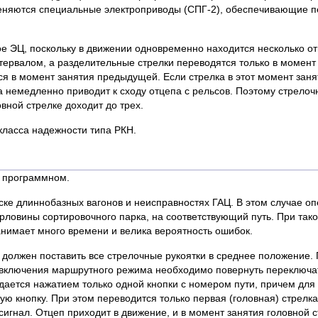
еняются специальные электроприводы (СПГ-2), обеспечивающие пер
е ЭЦ, поскольку в движении одновременно находится несколько о
рвалом, а разделительные стрелки переводятся только в момент
 в момент занятия предыдущей. Если стрелка в этот момент занят
 немедленно приводит к сходу отцепа с рельсов. Поэтому стрело
вной стрелке доходит до трех.
класса надежности типа РКН.
и программном.
ске длиннобазных вагонов и неисправностях ГАЦ. В этом случае о
орловины сортировочного парка, на соответствующий путь. При так
анимает много времени и велика вероятность ошибок.
должен поставить все стрелочные рукоятки в среднее положение. 
я включения маршрутного режима необходимо повернуть переключ
дается нажатием только одной кнопки с номером пути, причем для
ю кнопку. При этом переводится только первая (головная) стрелк
игнал. Отцеп приходит в движение, и в момент занятия головной 