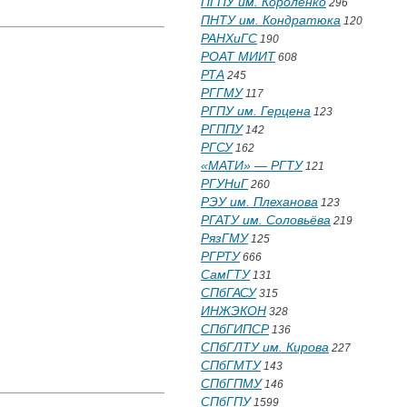
ПГПУ им. Короленко
296
ПНТУ им. Кондратюка
120
РАНХиГС
190
РОАТ МИИТ
608
РТА
245
РГГМУ
117
РГПУ им. Герцена
123
РГППУ
142
РГСУ
162
«МАТИ» — РГТУ
121
РГУНиГ
260
РЭУ им. Плеханова
123
РГАТУ им. Соловьёва
219
РязГМУ
125
РГРТУ
666
СамГТУ
131
СПбГАСУ
315
ИНЖЭКОН
328
СПбГИПСР
136
СПбГЛТУ им. Кирова
227
СПбГМТУ
143
СПбГПМУ
146
СПбГПУ
1599