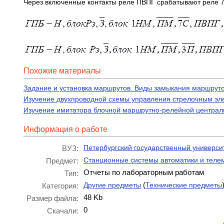
Через включенные контакты реле ПВПГ срабатывают реле 7С
Похожие материалы
Задание и установка маршрутов. Виды замыкания маршрут
Изучение двухпроводной схемы управления стрелочным эле
Изучение имитатора блочной маршрутно-релейной централ
Информация о работе
Петербургский государственный универси
ВУЗ:
Станционные системы автоматики и теле
Предмет:
Отчеты по лабораторным работам
Тип:
(
Другие предметы
Технические предметы
Категория:
48 Kb
Размер файла:
0
Скачали: