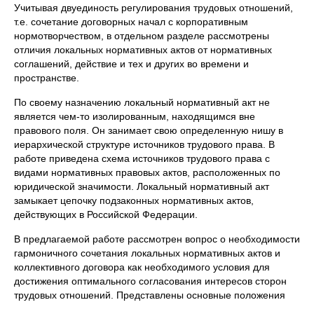
Учитывая двуединость регулирова­ния трудовых отношений,
т.е. сочетание договорных начал с корпоративным
нормотворчеством, в отдельном разделе рассмотрены
отличия локальных норма­тивных актов от нормативных
соглаше­ний, действие и тех и других во времени и
пространстве.
По своему назначению локальный нор­мативный акт не
является чем-то изоли­рованным, находящимся вне
правового поля. Он занимает свою определенную нишу в
иерархической структуре источ­ников трудового права. В
работе приве­дена схема источников трудового права с
видами нормативных правовых актов, рас­положенных по
юридической значимости. Локальный нормативный акт
замыкает цепочку подзаконных нормативных актов,
действующих в Российской Федерации.
В предлагаемой работе рассмотрен вопрос о необходимости
гармоничного сочетания локальных нормативных актов и
коллективного договора как необходи­мого условия для
достижения оптималь­ного согласования интересов сторон
трудовых отношений. Представлены ос­новные положения