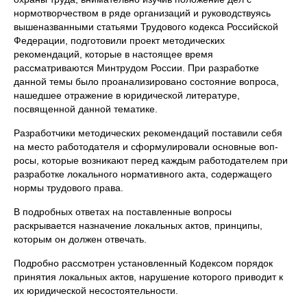
нормотворчеством в ряде организаций и руководствуясь
вышеназванными стать­ями Трудового кодекса Российской
Феде­рации, подготовили проект методических
рекомендаций, которые в настоящее вре­мя
рассматриваются Минтрудом России. При разработке
данной темы было про­анализировано состояние вопроса,
на­шедшее отражение в юридической лите­ратуре,
посвященной данной тематике.
Разработчики методических рекомен­даций поставили себя
на место работо­дателя и сформулировали основные воп­
росы, которые возникают перед каждым работодателем при
разработке локально­го нормативного акта, содержащего
нор­мы трудового права.
В подробных ответах на поставленные вопросы
раскрывается назначение ло­кальных актов, принципы,
которым он должен отвечать.
Подробно рассмотрен установленный Кодексом порядок
принятия локальных актов, нарушение которого приводит к
их юридической несостоятельности.