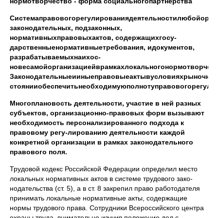
нормотворчество
-
форма социального
партнерства
Система
правового
регулирования
деятельности
любой
орга
законодательных
,
подзаконных
,
нормативных
правовых
актов
,
содержащих
госу­
дарственные
нормативные
требования
,
и
документов
,
разрабатываемых
на
их
ос­
нове
самой
организацией
в
рамках
локального
нормотворчес
Законодательные
и
иные
правовые
акты
в
условиях
рыночно
стоянии
обеспечить
необходимую
полноту
правового
регули
Многоплановость деятельности,
участие в ней разных
субъектов,
организационно-правовых форм вы­
зывают
необходимость персонализи­
рованного подхода к
правовому регу-
лированию деятельности каждой
конкретной организации в рамках за­
конодательного
правового поля.
Трудовой кодекс Российской Федера­ции определил место
локальных норма­тивных актов в системе трудового зако­
нодательства (ст. 5), а в ст. 8 закрепил право работодателя
принимать локаль­ные нормативные акты, содержащие
нормы трудового права. Сотрудники Всероссийского центра
охраны труда, внимательно изучив положение дел с