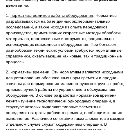
делятся
на:
1.
нормативы режимов работы оборудования
. Нормативы
разрабатываются на базе данных экспериментальных
исследо­ваний, а также исходя из опыта передовиков
производства, применяющих ско­ростные методы обработки
материалов, прогрессивные инструменты, рационально
использующих возможности обору­дования. При большом
разнообразии техниче­ских условий требуются нормативные
справочники, охватывающие как новые, так и традиционные
процессы.
2.
нормативы времени
. Эти нормативы являются исход­ными
для установления обоснованных норм времени и предна­
значены для нормирования машинно-ручных и ручных работ,
приемов ручной работы по управлению и обслуживанию
оборудо­вания. В основе разработки нормативов времени
лежит изучение техно­логически однородных операций, в
структуре которых выделяют типовые элементы и
определяют затраты рабочего времени, необходимые на их
вы­полнение. Различное сочетание таких элементов в каждом
отдель­ном случае служит содержанием операции. В