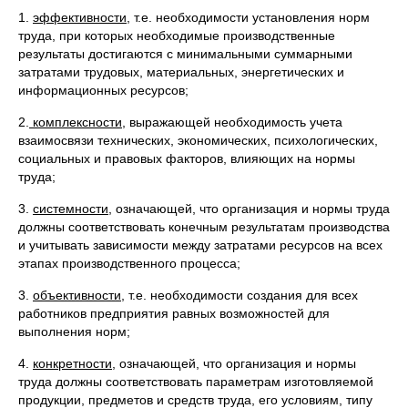
1.
эффективности
, т.е. необходимости установления норм
труда, при которых необходимые производ­ственные
результаты достигаются с минимальными суммарными
затратами трудовых, материальных, энергетических и
информационных ресурсов;
2.
комплексности
, выражающей необходимость учета
взаимосвязи технических, экономических, психоло­гических,
социальных и правовых факторов, влияю­щих на нормы
труда;
3.
системности
, означающей, что организация и нормы тру­да
должны соответствовать конечным результатам про­изводства
и учитывать зависимости между затратами ресурсов на всех
этапах производственного процесса;
3.
объективности
, т.е. необходимости создания для всех
работников предприятия равных возможностей для
выполнения норм;
4.
конкретности
, означающей, что организация и нор­мы
труда должны соответствовать параметрам из­готовляемой
продукции, предметов и средств тру­да, его условиям, типу