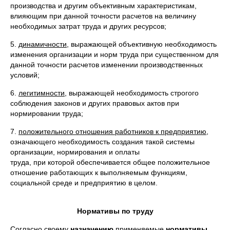
производства и другим объективным характеристикам,
влияющим при дан­ной точности расчетов на величину
необходимых затрат труда и других ресурсов;
5.
динамичности
, выражающей объективную необхо­димость
изменения организации и норм труда при существенном для
данной точности расчетов изменении производственных
условий;
6.
легитимности
, выражающей необходимость стро­гого
соблюдения законов и других правовых актов при
нормировании труда;
7.
положительного отношения работников к пред­приятию
,
означающего необходимость создания та­кой системы
организации, нормирования и оплаты
труда, при которой обеспечивается общее положи­тельное
отношение работающих к выполняемым функ­циям,
социальной среде и предприятию в целом.
Нормативы по труду
Согласно своему
назначению
применяемые
нормативы