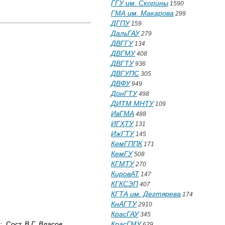
ГГУ им. Скорины
1590
ГМА им. Макарова
299
ДГПУ
159
ДальГАУ
279
ДВГГУ
134
ДВГМУ
408
ДВГТУ
936
ДВГУПС
305
ДВФУ
949
ДонГТУ
498
ДИТМ МНТУ
109
ИвГМА
488
ИГХТУ
131
ИжГТУ
145
КемГППК
171
КемГУ
508
КГМТУ
270
КировАТ
147
КГКСЭП
407
КГТА им. Дегтярева
174
КнАГТУ
2910
КрасГАУ
345
.; Сост.
В.Г. Власов
,
КрасГМУ
629