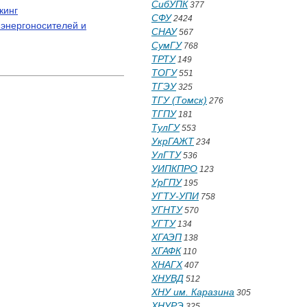
СибУПК
377
кинг
СФУ
2424
 энергоносителей и
СНАУ
567
СумГУ
768
ТРТУ
149
ТОГУ
551
ТГЭУ
325
ТГУ (Томск)
276
ТГПУ
181
ТулГУ
553
УкрГАЖТ
234
УлГТУ
536
УИПКПРО
123
УрГПУ
195
УГТУ-УПИ
758
УГНТУ
570
УГТУ
134
ХГАЭП
138
ХГАФК
110
ХНАГХ
407
ХНУВД
512
ХНУ им. Каразина
305
ХНУРЭ
325