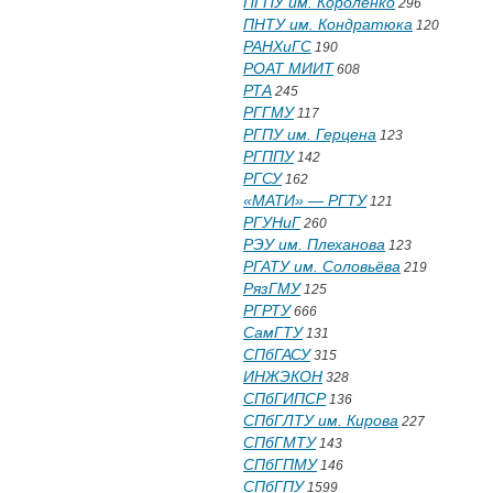
ПГПУ им. Короленко
296
ПНТУ им. Кондратюка
120
РАНХиГС
190
РОАТ МИИТ
608
РТА
245
РГГМУ
117
РГПУ им. Герцена
123
РГППУ
142
РГСУ
162
«МАТИ» — РГТУ
121
РГУНиГ
260
РЭУ им. Плеханова
123
РГАТУ им. Соловьёва
219
РязГМУ
125
РГРТУ
666
СамГТУ
131
СПбГАСУ
315
ИНЖЭКОН
328
СПбГИПСР
136
СПбГЛТУ им. Кирова
227
СПбГМТУ
143
СПбГПМУ
146
СПбГПУ
1599