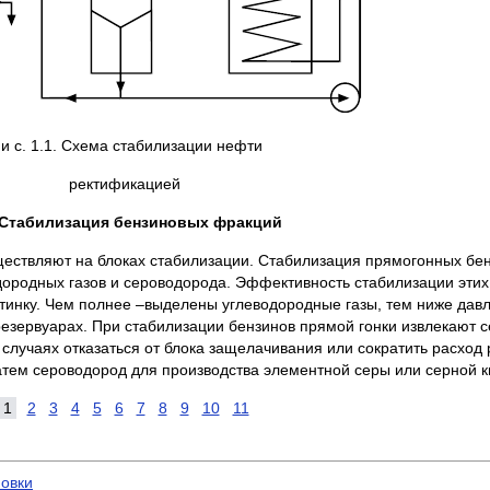
 и с. 1.1. Схема стабилизации нефти
ректификацией
. Стабилизация бензиновых фракций
ществляют на блоках стабилизации. Стабилизация прямогонных бе
ородных газов и сероводорода. Эффективность стабилизации этих
инку. Чем полнее –выделены углеводородные газы, тем ниже да
резервуарах. При стабилизации бензинов прямой гонки извлекают с
 случаях отказаться от блока защелачивания или сократить расход
атем сероводород для производства элементной серы или серной к
1
2
3
4
5
6
7
8
9
10
11
овки