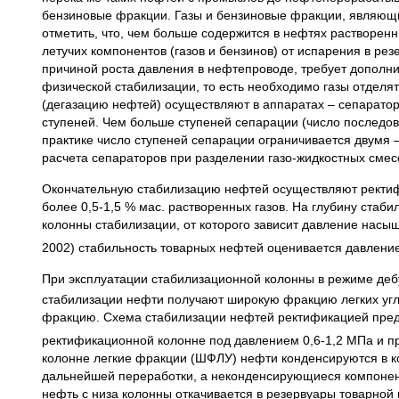
бензиновые фракции. Газы и бензиновые фракции, являющи
отметить, что, чем больше содержится в нефтях растворен
летучих компонентов (газов и бензинов) от испарения в рез
причиной роста давления в нефтепроводе, требует дополнит
физической стабилизации, то есть необходимо газы отделя
(дегазацию нефтей) осуществляют в аппаратах – сепарато
ступеней. Чем больше ступеней сепарации (число последо
практике число ступеней сепарации ограничивается двумя 
расчета сепараторов при разделении газо-жидкостных смесе
Окончательную стабилизацию нефтей осуществляют ректифи
более 0,5-1,5 % мас. растворенных газов. На глубину стаб
колонны стабилизации, от которого зависит давление насы
2002) стабильность товарных нефтей оценивается давлен
При эксплуатации стабилизационной колонны в режиме дебу
стабилизации нефти получают широкую фракцию легких угл
фракцию. Схема стабилизации нефтей ректификацией предс
ректификационной колонне под давлением 0,6-1,2 МПа и пр
колонне легкие фракции (ШФЛУ) нефти конденсируются в к
дальнейшей переработки, а неконденсирующиеся компонент
нефть с низа колонны откачивается в резервуары товарной