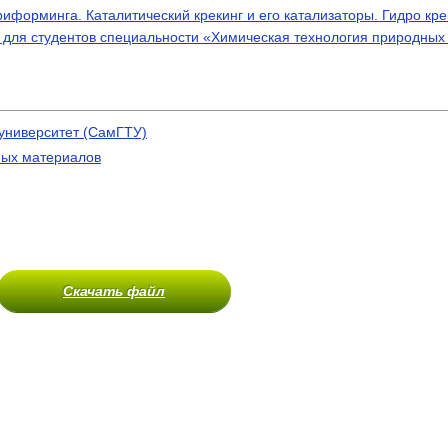
иформинга. Каталитический крекинг и его катализаторы. Гидро кре
для студентов специальности «Химическая технология природных
университет (СамГТУ)
ных материалов
Скачать файл