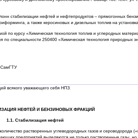
лонн стабилизации нефтей и нефтепродуктов – прямогонных бенз
 риформинга, а также керосиновых и дизельных топлив на установка
мой по курсу «Химическая технология топлив и углеродных матер
ния по специальности 250400 «Химическая технология природных э
а СамГТУ
ей всякого уважающего себя НПЗ.
ЛИЗАЦИЯ НЕФТЕЙ И БЕНЗИНОВЫХ ФРАКЦИЙ
1.1. Стабилизация нефтей
оличество растворенных углеводородных газов и сероводорода («п
ающих предприятий выделяются не только растворенные газы, но 