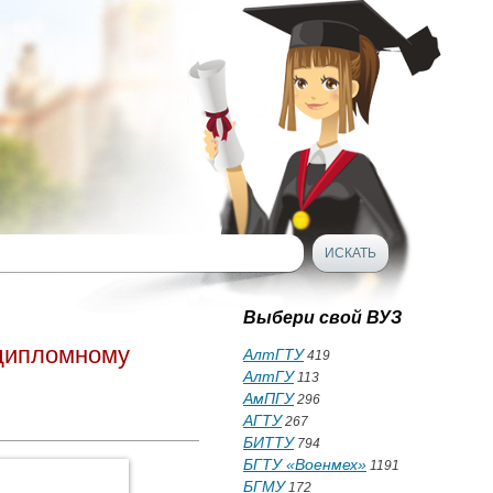
Выбери свой ВУЗ
 дипломному
АлтГТУ
419
АлтГУ
113
АмПГУ
296
АГТУ
267
БИТТУ
794
БГТУ «Военмех»
1191
БГМУ
172