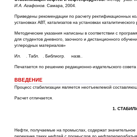
И.А. Агафонов
. Самара, 2004.
Приведены рекомендации по расчету ректификационных ко
установках АВТ, катализатов на установках каталитического
Методические указания написаны в соответствии с програм
для студентов дневного, заочного и дистанционного обуче
углеродных материалов»
Ил. . Табл. . Библиогр. назв..
Печатается по решению редакционно-издательского совет
ВВЕДЕНИЕ
Процесс стабилизации является неотъемлемой составляющ
Расчет отличается.
1. СТАБИ
Нефти, получаемые на промыслах, содержат значительное к
перекачке таких нефтей с промыслов до нефтеперерабатыв