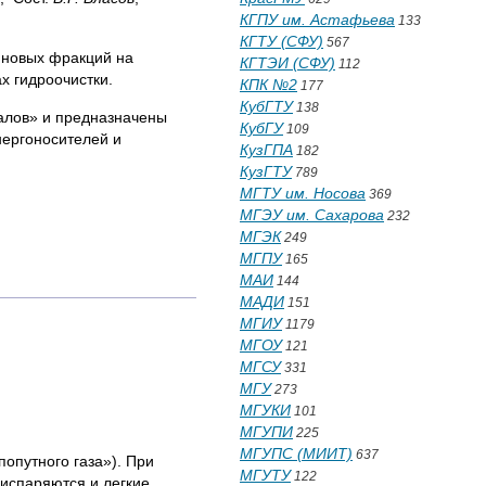
КГПУ им. Астафьева
133
КГТУ (СФУ)
567
иновых фракций на
КГТЭИ (СФУ)
112
х гидроочистки.
КПК №2
177
КубГТУ
138
иалов» и предназначены
КубГУ
109
нергоносителей и
КузГПА
182
КузГТУ
789
МГТУ им. Носова
369
МГЭУ им. Сахарова
232
МГЭК
249
МГПУ
165
МАИ
144
МАДИ
151
МГИУ
1179
МГОУ
121
МГСУ
331
МГУ
273
МГУКИ
101
МГУПИ
225
МГУПС (МИИТ)
637
опутного газа»). При
МГУТУ
122
испаряются и легкие