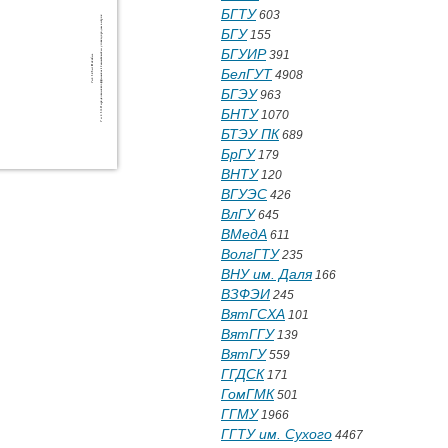
БГТУ
603
БГУ
155
БГУИР
391
БелГУТ
4908
БГЭУ
963
БНТУ
1070
БТЭУ ПК
689
БрГУ
179
ВНТУ
120
ВГУЭС
426
ВлГУ
645
ВМедА
611
ВолгГТУ
235
ВНУ им. Даля
166
ВЗФЭИ
245
ВятГСХА
101
ВятГГУ
139
ВятГУ
559
ГГДСК
171
ГомГМК
501
ГГМУ
1966
ГГТУ им. Сухого
4467