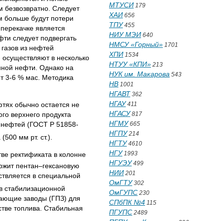
МТУСИ
179
 безвозвратно. Следует
ХАИ
656
м больше будут потери
ТПУ
455
 перекачке является
НИУ МЭИ
640
фти следует подвергать
НМСУ «Горный»
1701
 газов из нефтей
ХПИ
1534
 осуществляют в несколько
НТУУ «КПИ»
213
нной нефти. Однако на
НУК им. Макарова
543
т 3-6 % мас. Методика
НВ
1001
НГАВТ
362
НГАУ
тях обычно остается не
411
НГАСУ
ого верхнего продукта
817
НГМУ
 нефтей (ГОСТ Р 51858-
665
НГПУ
214
500 мм рт. ст.).
НГТУ
4610
НГУ
1993
стве ректификата в колонне
НГУЭУ
499
ржит пентан–гексановую
НИИ
201
ствляется в специальной
ОмГТУ
302
в стабилизационной
ОмГУПС
230
вающие заводы (ГПЗ) для
СПбПК №4
115
тве топлива. Стабильная
ПГУПС
2489