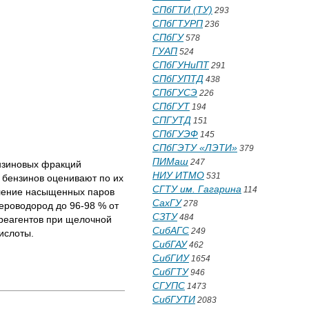
СПбГТИ (ТУ)
293
СПбГТУРП
236
СПбГУ
578
ГУАП
524
СПбГУНиПТ
291
СПбГУПТД
438
СПбГУСЭ
226
СПбГУТ
194
СПГУТД
151
СПбГУЭФ
145
СПбГЭТУ «ЛЭТИ»
379
ПИМаш
247
нзиновых фракций
НИУ ИТМО
531
 бензинов оценивают по их
СГТУ им. Гагарина
114
вление насыщенных паров
СахГУ
278
ероводород до 96-98 % от
СЗТУ
484
 реагентов при щелочной
СибАГС
249
ислоты.
СибГАУ
462
СибГИУ
1654
СибГТУ
946
СГУПС
1473
СибГУТИ
2083