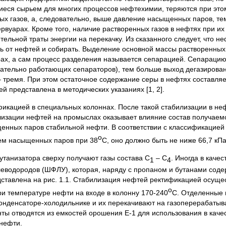
еся сырьем для многих процессов нефтехимии, теряются при этом
ных газов, а, следовательно, выше давление насыщенных паров, те
ервуарах. Кроме того, наличие растворенных газов в нефтях при их
ельной траты энергии на перекачку. Из сказанного следует, что не
ть от нефтей и собирать. Выделение основной массы растворенных
рах, а сам процесс разделения называется сепарацией. Сепарацию
вательно работающих сепараторов), тем больше выход дегазирова
– тремя. При этом остаточное содержание серы в нефтях составляе
й представлена в методических указаниях [1, 2].
кацией в специальных колоннах. После такой стабилизации в неф
илизации нефтей на промыслах оказывает влияние состав получаем
щенных паров стабильной нефти. В соответствии с классификацией
о
ием насыщенных паров при 38
С, оно должно быть не ниже 66,7 кПа (
танизатора сверху получают газы состава С
– С
. Иногда в каче
1
4
еводородов (ШФЛУ), которая, наряду с пропаном и бутанами соде
тавлена на рис. 1.1. Стабилизация нефтей ректификацией осуще
о
и температуре нефти на входе в колонну 170-240
С. Отделенные 
онденсаторе-холодильнике и их перекачивают на газоперерабаты
ы отводятся из емкостей орошения Е-1 для использования в качес
 нефти.