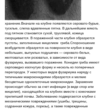
хранение.Вначале на клубне появляются се­ровато-бурые,
тусклые, слегка вдав­ленные пятна. В дальнейшем мякоть
под пятном становится сухой, трух­лявой, кожица
сморщивается. В по­раженной части клубня образуются
пустоты, заполненные мицелием гриба.Спороношение
возбудителя об­разуется на поверхности клубня в виде
небольших, выпуклых подуше­чек — серовато-белых,
желтоватых или розоватых, в зависимости от вида
фузариума, вызвавшего пора­жение. Конидии гриба имеют
серпо­видно изогнутую форму и несколь ко поперечных
перегородок. У неко­торых видов фузариума наряду с
типичными макроконидиями обра­зуются и мелкие
бесцветные одно­клеточные микроконидии. Заражение
происходит обьгчно за счет инфекции (в виде спор или
мицелия), находящейся на клубнях вместе с комочками
прилипшей почвы. Заболеванию подвергаются клубни с
механическими поврежде­ниями (ушибы, трещины,
содранная кожура, порезы), а также повре­жденные