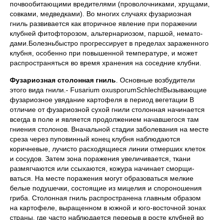
почвообитающими вреди­телями (проволочниками, хрущами,
совками, медведками). Во многих случаях фузариозная
гниль разви­вается как вторичное явление при поражении
клубней фитофторозом, альтернариозом, паршой, немато­
дами.Болезньбыстро прогрессирует в пределах зараженного
клубня, осо­бенно при повышенной температуре, и может
распространяться во время хранения на соседние клубни.
Фузариозная столонная гниль
. Основные возбудители
этого вида гнили.- Fusarium oxusporumSchlechtВызывающие
фузариозное увядание картофеля в период вегетации В
отличие от фузариозной сухой гнили столонная начи­нается
всегда в поле и является продолжением начавшегося там
гниения столонов. Вначальной стадии заболева­ния на месте
среза через пуповинный конец клубня наблюдаются
коричневые, лучисто расходящиеся линии отмерших клеток
и сосудов. Затем зона поражения увеличивает­ся, ткани
размягчаются или ссы­хаются, кожура начинает сморщи­
ваться. На месте поражения могут образоваться мелкие
белые поду­шечки, состоящие из мицелия и спороношения
гриба. Столонная гниль распростране­на главным образом
на картофеле, выращенном в южной и юго-восточ­ной зонах
страны, где часто наблюдается перерыв в росте клубней во