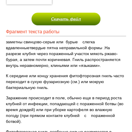
Скачать файл
Фрагмент текста работы
заметны свинцово-серые или бурые слегка
вдавленныетвердые пятна неправильной формы .На
разрезе клубня через пораженный участок мякоть ржаво-
бурая, а затем почти коричневая. Гниль рас­пространяется
внутрь неравномер­но, клиньями или «языками».
К середине или концу хранения фитофторозная гниль часто
пере­ходит в сухую фузариозную (см.) или мокрую
бактериальную гниль.
Заражение происходит в поле, обычно еще в период роста
клубней от инфекции, попадающей с пора­женной ботвы (во
время дождей) или при уборке картофеля во влаж­ную
погоду (при прямом контакте клубней с пораженной
ботвой).
Фитофторозная гниль особенно сильно развивается в