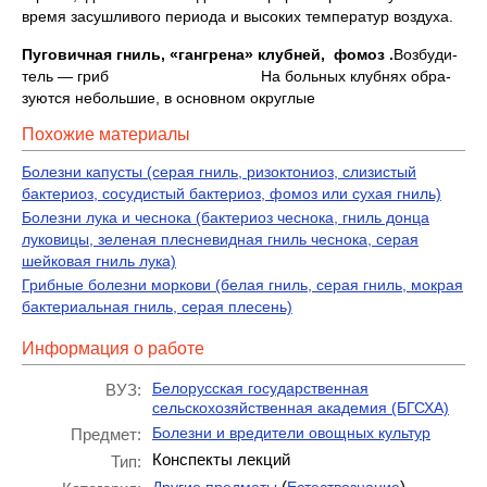
время засушливого периода и высоких температур воздуха.
Пуговичная гниль, «гангрена» клуб­ней, фомоз .
Возбуди­
тель — гриб На больных клубнях обра­
зуются небольшие, в основном округлые
Похожие материалы
Болезни капусты (серая гниль, ризоктониоз, слизистый
бактериоз, сосудистый бактериоз, фомоз или сухая гниль)
Болезни лука и чеснока (бактериоз чеснока, гниль донца
луковицы, зеленая плесневидная гниль чес­нока, серая
шейковая гниль лука)
Грибные болезни моркови (белая гниль, серая гниль, мокрая
бактериальная гниль, серая плесень)
Информация о работе
Белорусская государственная
ВУЗ:
сельскохозяйственная академия (БГСХА)
Болезни и вредители овощных культур
Предмет:
Конспекты лекций
Тип:
(
)