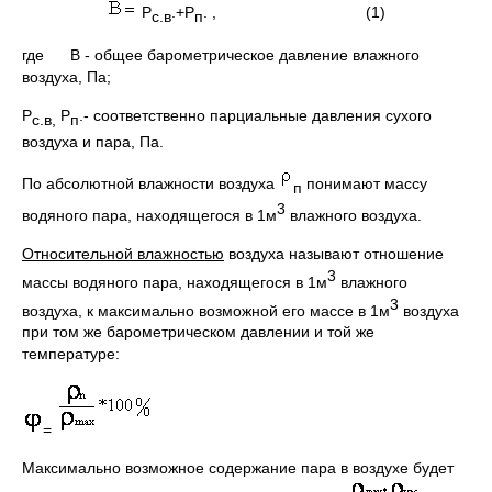
Р
.+Р
. , (1)
с.в
п
где В - общее барометрическое давление влажного
воздуха, Па;
Р
Р
.- соответственно парциальные давления сухого
с.в,
п
воздуха и пара, Па.
По абсолютной влажности воздуха
понимают массу
п
3
водяного пара, находящегося в 1м
влажного воздуха.
Относительной влажностью
воздуха называют отношение
3
массы водяного пара, находящегося в 1м
влажного
3
воздуха, к максимально возможной его массе в 1м
воздуха
при том же барометрическом давлении и той же
температуре:
=
Максимально возможное содержание пара в воздухе будет