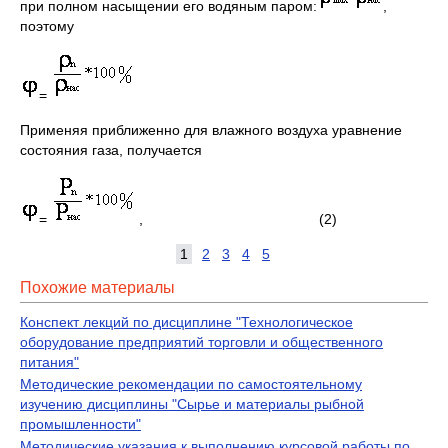
при полном насыщении его водяным паром:
,
поэтому
=
Применяя приближенно для влажного воздуха уравнение
состояния газа, получается
=
, (2)
1
2
3
4
5
Похожие материалы
Конспект лекций по дисциплине "Технологическое
оборудование предприятий торговли и общественного
питания"
Методические рекомендации по самостоятельному
изучению дисциплины "Сырье и материалы рыбной
промышленности"
Методические указания к выполнению курсовой работы по