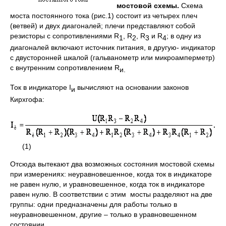
мостовой схемы.
Схема
моста постоянного тока (рис.1) состоит из четырех плеч
(ветвей) и двух диагоналей; плечи представляют собой
резисторы с сопротивлениями R
, R
, R
и R
; в одну из
1
2
3
4
диагоналей включают источник питания, в другую- индикатор
с двусторонней шкалой (гальванометр или микроамперметр)
с внутренним сопротивлением R
и.
Ток в индикаторе I
вычисляют на основании законов
и
Кирхгофа:
(1)
Отсюда вытекают два возможных состояния мостовой схемы
при измерениях: неуравновешенное, когда ток в индикаторе
не равен нулю, и уравновешенное, когда ток в индикаторе
равен нулю. В соответствии с этим мосты разделяют на две
группы: одни предназначены для работы только в
неуравновешенном, другие – только в уравновешенном
состоянии.