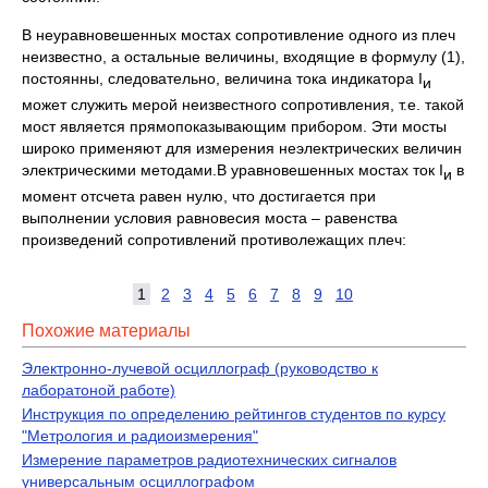
В неуравновешенных мостах сопротивление одного из плеч
неизвестно, а остальные величины, входящие в формулу (1),
постоянны, следовательно, величина тока индикатора I
и
может служить мерой неизвестного сопротивления, т.е. такой
мост является прямопоказывающим прибором. Эти мосты
широко применяют для измерения неэлектрических величин
электрическими методами.В уравновешенных мостах ток I
в
и
момент отсчета равен нулю, что достигается при
выполнении условия равновесия моста – равенства
произведений сопротивлений противолежащих плеч:
1
2
3
4
5
6
7
8
9
10
Похожие материалы
Электронно-лучевой осциллограф (руководство к
лаборатоной работе)
Инструкция по определению рейтингов студентов по курсу
"Метрология и радиоизмерения"
Измерение параметров радиотехнических сигналов
универсальным осциллографом