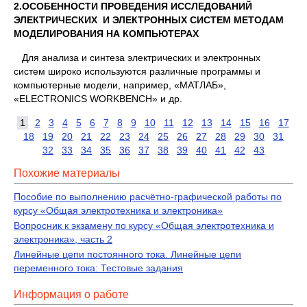
2.ОСОБЕННОСТИ ПРОВЕДЕНИЯ ИССЛЕДОВАНИЙ
ЭЛЕКТРИЧЕСКИХ И ЭЛЕКТРОННЫХ СИСТЕМ МЕТОДАМ
МОДЕЛИРОВАНИЯ НА КОМПЬЮТЕРАХ
Для анализа и синтеза электрических и электронных
систем широко используются различные программы и
компьютерные модели, например, «МАТЛАБ»,
«ELEСTRONICS WORKBENCH» и др.
1
2
3
4
5
6
7
8
9
10
11
12
13
14
15
16
17
18
19
20
21
22
23
24
25
26
27
28
29
30
31
32
33
34
35
36
37
38
39
40
41
42
43
Похожие материалы
Пособие по выполнению расчётно-графической работы по
курсу «Общая электротехника и электроника»
Вопросник к экзамену по курсу «Общая электротехника и
электроника», часть 2
Линейные цепи постоянного тока. Линейные цепи
переменного тока: Тестовые задания
Информация о работе