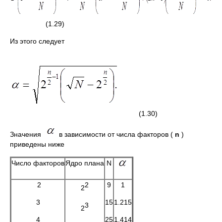
(1.29)
Из этого следует
(1.30)
Значения
в зависимости от числа факторов (
n
)
приведены ниже
Число факторов
Ядро плана
N
2
2
9
1
2
3
15
1.215
3
2
4
25
1.414