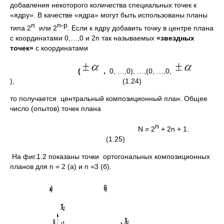
добавления некоторого количества специальных точек к
«ядру». В качестве «ядра» могут быть использованы планы
n
n-
p
типа 2
или 2
. Если к ядру добавить точку в центре плана
с координатами 0,…,0 и 2n так называемых
«звездных
точек»
с координатами
(
,
0, …,0), …,(0, …,0,
), (1.24)
то получается центральный композиционный план. Общее
число (опытов) точек плана
n
N = 2
+ 2n + 1.
(1.25)
На фиг.1.2 показаны точки ортогональных композиционных
планов для n = 2 (а) и n =3 (б).