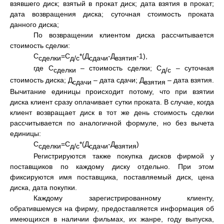
взявшего диск; взятый в прокат диск; дата взятия в прокат;
дата возвращения диска; суточная стоимость проката
данного диска;
По возвращении клиентом диска рассчитывается
стоимость сделки:
С
=С
*(Д
-Д
-1),
сделки
д/с
сдачи
взятия
где С
– стоимость сделки; С
– суточная
сделки
д/с
стоимость диска; Д
– дата сдачи; Д
– дата взятия.
сдачи
взятия
Вычитание единицы происходит потому, что при взятии
диска клиент сразу оплачивает сутки проката. В случае, когда
клиент возвращает диск в тот же день стоимость сделки
рассчитывается по аналогичной формуле, но без вычета
единицы:
С
=С
*(Д
-Д
)
сделки
д/с
сдачи
взятия
Регистрируются также покупка дисков фирмой у
поставщиков по каждому диску отдельно. При этом
фиксируются имя поставщика, поставляемый диск, цена
диска, дата покупки.
Каждому зарегистрированному клиенту,
обратившемуся на фирму, предоставляется информация об
имеющихся в наличии фильмах, их жанре, году выпуска,