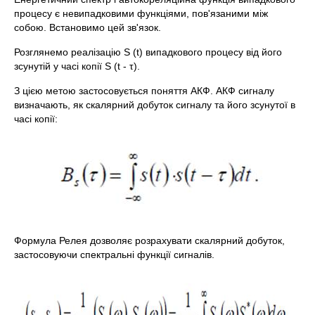
процесу є невипадковими функціями, пов'язаними між
собою. Встановимо цей зв'язок.
Розглянемо реалізацію S (t) випадкового процесу від його
зсунутій у часі копії S (t - τ).
З цією метою застосовується поняття АКФ. АКФ сигналу
визначають, як скалярний добуток сигналу та його зсунутої в
часі копії:
Формула Релея дозволяє розрахувати скалярний добуток,
застосовуючи спектральні функції сигналів.