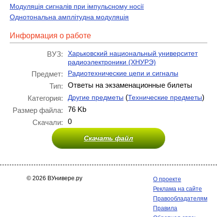
Модуляція сигналів при імпульсному носії
Однотональна амплітудна модуляція
Информация о работе
Харьковский национальный университет
ВУЗ:
радиоэлектроники (ХНУРЭ)
Радиотехнические цепи и сигналы
Предмет:
Ответы на экзаменационные билеты
Тип:
(
)
Другие предметы
Технические предметы
Категория:
76 Kb
Размер файла:
0
Скачали:
Скачать файл
© 2026 ВУнивере.ру
О проекте
Реклама на сайте
Правообладателям
Правила