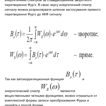
енергетичним спектром за співвідношенням зворотного
перетворення Фур’є. В свою чергу енергетичний спектр
сигналу можна розраховувати шляхом застосування прямого
перетворення Фур’є до АКФ сигналу:
Так как автокорреляционная функция
и
энергетический спектр
являются
вещественными четными функциями, можно отказаться от
комплексной формы записи преобразования Фурье и
перейти к другой форме.