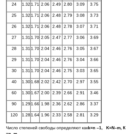
24
1.32
1.71
2.06
2.49
2.80
3.09
3.75
25
1.32
1.71
2.06
2.48
2.79
3.08
3.73
26
1.32
1.71
2.06
2.48
2.78
3.07
3.71
27
1.31
1.70
2.05
2.47
2.77
3.06
3.69
28
1.31
1.70
2.04
2.46
2.76
3.05
3.67
29
1.31
1.70
2.04
2.46
2.76
3.04
3.66
30
1.31
1.70
2.04
2.46
2.75
3.03
3.65
40
1.30
1.68
2.02
2.42
2.70
2.97
3.55
60
1.30
1.67
2.00
2.39
2.66
2.91
3.46
90
1.29
1.66
1.98
2.36
2.62
2.86
3.37
120
1.28
1.64
1.96
2.33
2.58
2.81
3.29
Число степеней свободы определяют как
k
=
n –
1
,
K
=
N
–
m
, К
=
n
–
m
,