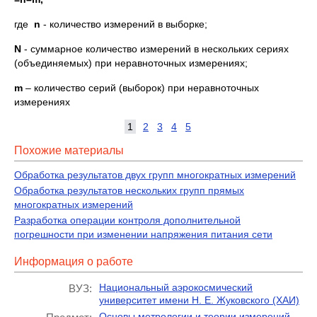
где
n
- количество измерений в выборке;
N
- суммарное количество измерений в нескольких сериях
(объединяемых) при неравноточных измерениях;
m
– количество серий (выборок) при неравноточных
измерениях
1
2
3
4
5
Похожие материалы
Обработка результатов двух групп многократных измерений
Обработка результатов нескольких групп прямых
многократных измерений
Разработка операции контроля дополнительной
погрешности при изменении напряжения питания сети
Информация о работе
Национальный аэрокосмический
ВУЗ:
университет имени Н. Е. Жуковского (ХАИ)
Основы метрологии и теории измерений