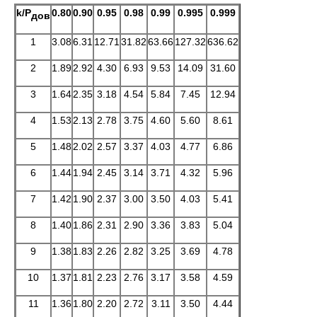
k
/
P
0.80
0.90
0.95
0.98
0.99
0.995
0.999
дов
1
3.08
6.31
12.71
31.82
63.66
127.32
636.62
2
1.89
2.92
4.30
6.93
9.53
14.09
31.60
3
1.64
2.35
3.18
4.54
5.84
7.45
12.94
4
1.53
2.13
2.78
3.75
4.60
5.60
8.61
5
1.48
2.02
2.57
3.37
4.03
4.77
6.86
6
1.44
1.94
2.45
3.14
3.71
4.32
5.96
7
1.42
1.90
2.37
3.00
3.50
4.03
5.41
8
1.40
1.86
2.31
2.90
3.36
3.83
5.04
9
1.38
1.83
2.26
2.82
3.25
3.69
4.78
10
1.37
1.81
2.23
2.76
3.17
3.58
4.59
11
1.36
1.80
2.20
2.72
3.11
3.50
4.44