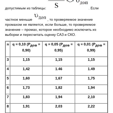
допустимым из таблицы:
. Если
частное меньше
, то проверяемое значение
промахом не является, если больше, то проверяемое
значение – промах, которое необходимо исключить из
выборки и пересчитать оценку САЗ и СКО.
n
q = 0,10 (P
=
q = 0,05 (P
=
q = 0,01 (P
=
дов
дов
дов
0,90)
0,95)
0,99)
3
1,15
1,15
1,15
4
1,42
1.46
1.49
5
1,60
1,67
1,75
6
1,73
1,82
1,94
7
1,83
1,94
2,10
8
1,91
2,03
2,22