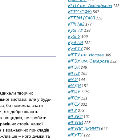
КГПУ им. Астафьева
133
КГТУ (СФУ)
567
КГТЭИ (СФУ)
112
КПК №2
177
КубГТУ
138
КубГУ
109
КузГПА
182
КузГТУ
789
МГТУ им. Носова
369
МГЭУ им. Сахарова
232
МГЭК
249
МГПУ
165
МАИ
144
МАДИ
151
МГИУ
1179
 надихали творчих
МГОУ
121
ьної вистави, але у будь-
МГСУ
331
ків, бо неможна знати
МГУ
273
и, які добре знають
МГУКИ
101
ок нащадків, не зробити
МГУПИ
225
кравіших сторін нашої
МГУПС (МИИТ)
637
н з вражаючих прикладів
МГУТУ
122
ажливіше – його думки та