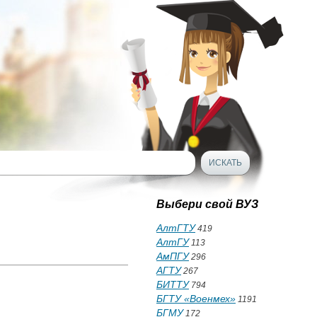
Выбери свой ВУЗ
АлтГТУ
419
АлтГУ
113
АмПГУ
296
АГТУ
267
БИТТУ
794
БГТУ «Военмех»
1191
БГМУ
172