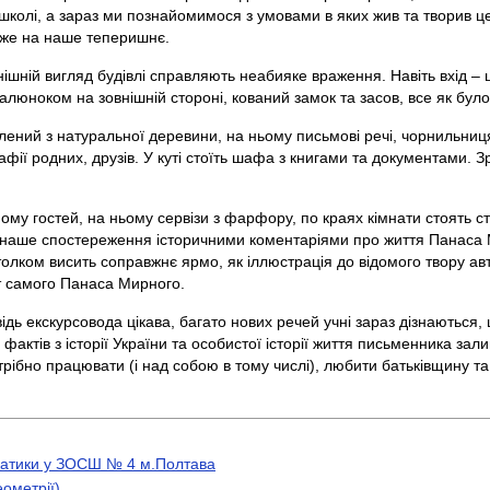
в школі, а зараз ми познайомимося з умовами в яких жив та творив ц
хоже на наше теперишнє.
ішній вигляд будівлі справляють неабияке враження. Навіть вхід – ц
юноком на зовнішній стороні, кований замок та засов, все як було 
лений з натуральної деревини, на ньому письмові речі, чорнильниц
фії родних, друзів. У куті стоїть шафа з книгами та документами. З
ийому гостей, на ньому сервізи з фарфору, по краях кімнати стоять
ує наше спостереження історичними коментаріями про життя Панаса 
лком висить соправжнє ярмо, як іллюстрація до відомого твору авто
ет самого Панаса Мирного.
дь екскурсовода цікава, багато нових речей учні зараз дізнаються, 
 фактів з історії України та особистої історії життя письменника за
рібно працювати (і над собою в тому числі), любити батьківщину та
ематики у ЗОСШ № 4 м.Полтава
ометрії)