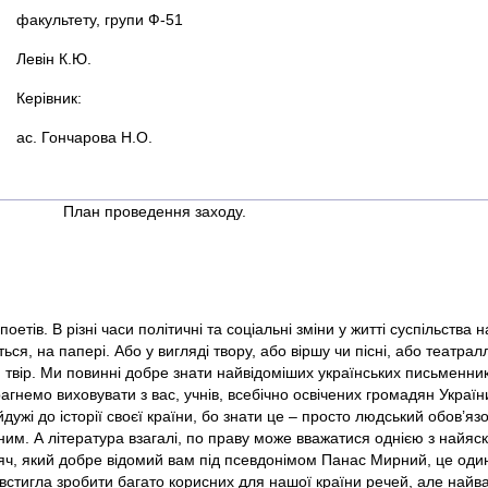
факультету, групи Ф-51
Левін К.Ю.
Керівник:
ас. Гончарова Н.О.
План проведення заходу.
оетів. В різні часи політичні та соціальні зміни у житті суспільства
ся, на папері. Або у вигляді твору, або віршу чи пісні, або театралл
й твір. Ми повинні добре знати найвідоміших українських письменни
рагнемо виховувати з вас, учнів, всебічно освічених громадян Україн
дужі до історії своєї країни, бо знати це – просто людський обов’яз
ним. А література взагалі, по праву може вважатися однією з найяс
іяч, який добре відомий вам під псевдонімом Панас Мирний, це оди
стигла зробити багато корисних для нашої країни речей, але найв