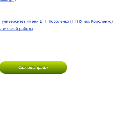
университет имени В. Г. Короленко (ПГПУ им. Короленко)
стической работы
Скачать файл