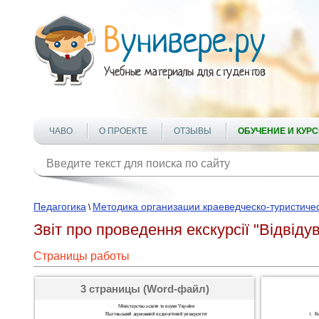
ЧАВО
О ПРОЕКТЕ
ОТЗЫВЫ
ОБУЧЕНИЕ И КУР
Педагогика
Методика организации краеведческо-туристиче
\
Звіт про проведення екскурсії "Відві
Страницы работы
3 страницы (Word-файл)