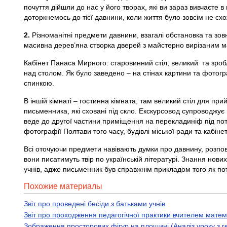
почуття дійшли до нас у його творах, які ви зараз вивчаєте 
доторкнемось до тієї давнини, коли життя було зовсім не с
2.
Різноманітні предмети давнини, взагалі обстановка та зовн
масивна дерев’яна створка дверей з майстерно вирізаним мал
Кабінет Панаса Мирного: старовинний стіл, великий та зроб
над столом. Як було заведено – на стінах картини та фотогра
спинкою.
В іншій кімнаті – гостинна кімната, там великий стіл для пр
письменника, які сховані під скло. Екскурсовод супроводж
веде до другої частини приміщення на перекладиніф під пото
фотографії Полтави того часу, будівлі міської ради та кабін
Всі оточуючи предмети навівають думки про давнину, розпові
вони писатимуть твір по українській літературі. Знання нових
учнів, адже письменник був справжнім прикладом того як пот
Похожие материалы
Звіт про проведені бесіди з батьками учнів
Звіт про проходження педагогічної практики вчителем мат
Зображення просторових фігур на площині (Аналіз уроку з ге