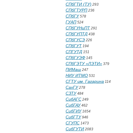
СПбГТИ (ТУ)
293
СПбГТУРП
236
СПбГУ
578
ГУАП
524
СПбГУНиПТ
291
СПбГУПТД
438
СПбГУСЭ
226
СПбГУТ
194
СПГУТД
151
СПбГУЭФ
145
СПбГЭТУ «ЛЭТИ»
379
ПИМаш
247
НИУ ИТМО
531
СГТУ им. Гагарина
114
СахГУ
278
СЗТУ
484
СибАГС
249
СибГАУ
462
СибГИУ
1654
СибГТУ
946
СГУПС
1473
СибГУТИ
2083