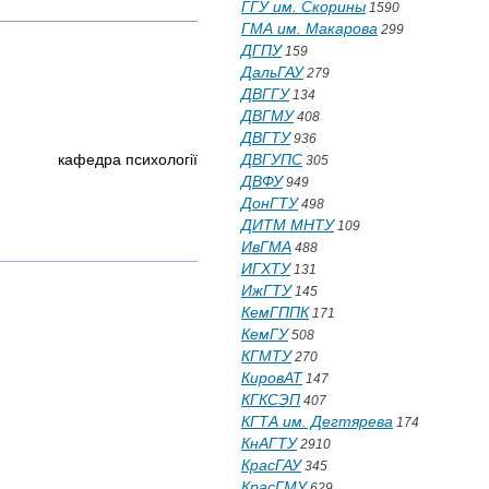
ГГУ им. Скорины
1590
ГМА им. Макарова
299
ДГПУ
159
ДальГАУ
279
ДВГГУ
134
ДВГМУ
408
ДВГТУ
936
кафедра психології
ДВГУПС
305
ДВФУ
949
ДонГТУ
498
ДИТМ МНТУ
109
ИвГМА
488
ИГХТУ
131
ИжГТУ
145
КемГППК
171
КемГУ
508
КГМТУ
270
КировАТ
147
КГКСЭП
407
КГТА им. Дегтярева
174
КнАГТУ
2910
КрасГАУ
345
КрасГМУ
629