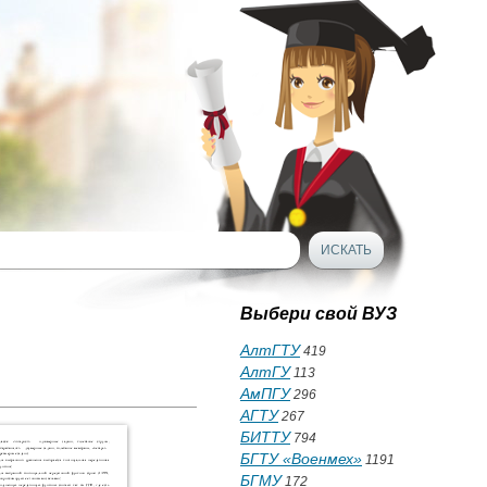
Выбери свой ВУЗ
АлтГТУ
419
АлтГУ
113
АмПГУ
296
АГТУ
267
БИТТУ
794
БГТУ «Военмех»
1191
БГМУ
172