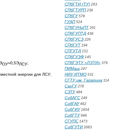
СПбГТИ (ТУ)
293
СПбГТУРП
236
СПбГУ
578
ГУАП
524
СПбГУНиПТ
291
СПбГУПТД
438
СПбГУСЭ
226
СПбГУТ
194
СПГУТД
151
СПбГУЭФ
145
СПбГЭТУ «ЛЭТИ»
Э
=0,5Э
;
379
ОУ
ЛСУ
ПИМаш
247
 местной энергии для ЛСУ;
НИУ ИТМО
531
СГТУ им. Гагарина
114
СахГУ
278
СЗТУ
484
СибАГС
249
СибГАУ
462
СибГИУ
1654
СибГТУ
946
СГУПС
1473
СибГУТИ
2083