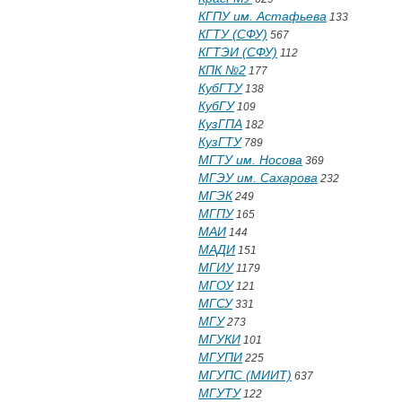
КГПУ им. Астафьева
133
КГТУ (СФУ)
567
КГТЭИ (СФУ)
112
КПК №2
177
КубГТУ
138
КубГУ
109
КузГПА
182
КузГТУ
789
МГТУ им. Носова
369
МГЭУ им. Сахарова
232
МГЭК
249
МГПУ
165
МАИ
144
МАДИ
151
МГИУ
1179
МГОУ
121
МГСУ
331
МГУ
273
МГУКИ
101
МГУПИ
225
МГУПС (МИИТ)
637
МГУТУ
122