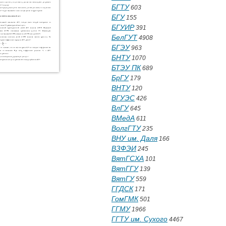
БГТУ
603
БГУ
155
БГУИР
391
БелГУТ
4908
БГЭУ
963
БНТУ
1070
БТЭУ ПК
689
БрГУ
179
ВНТУ
120
ВГУЭС
426
ВлГУ
645
ВМедА
611
ВолгГТУ
235
ВНУ им. Даля
166
ВЗФЭИ
245
ВятГСХА
101
ВятГГУ
139
ВятГУ
559
ГГДСК
171
ГомГМК
501
ГГМУ
1966
ГГТУ им. Сухого
4467