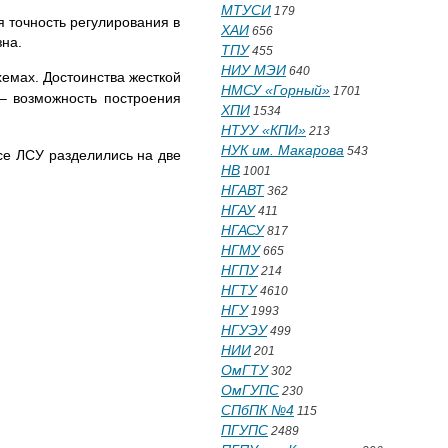
МТУСИ
179
 точность регулирования в
ХАИ
656
зна.
ТПУ
455
НИУ МЭИ
640
хемах. Достоинства жесткой
НМСУ «Горный»
1701
– возможность построения
ХПИ
1534
НТУУ «КПИ»
213
НУК им. Макарова
543
се ЛСУ разделились на две
НВ
1001
НГАВТ
362
НГАУ
411
НГАСУ
817
НГМУ
665
НГПУ
214
НГТУ
4610
НГУ
1993
НГУЭУ
499
НИИ
201
ОмГТУ
302
ОмГУПС
230
СПбПК №4
115
ПГУПС
2489