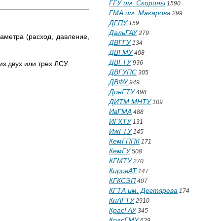
ГГУ им. Скорины
1590
ГМА им. Макарова
299
ДГПУ
159
ДальГАУ
279
аметра (расход, давление,
ДВГГУ
134
ДВГМУ
408
ДВГТУ
936
з двух или трех ЛСУ.
ДВГУПС
305
ДВФУ
949
ДонГТУ
498
ДИТМ МНТУ
109
ИвГМА
488
ИГХТУ
131
ИжГТУ
145
КемГППК
171
КемГУ
508
КГМТУ
270
КировАТ
147
КГКСЭП
407
КГТА им. Дегтярева
174
КнАГТУ
2910
КрасГАУ
345
КрасГМУ
629