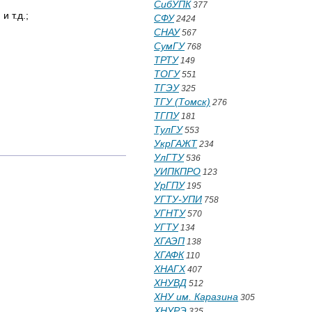
СибУПК
377
 т.д.;
СФУ
2424
СНАУ
567
СумГУ
768
ТРТУ
149
ТОГУ
551
ТГЭУ
325
ТГУ (Томск)
276
ТГПУ
181
ТулГУ
553
УкрГАЖТ
234
УлГТУ
536
УИПКПРО
123
УрГПУ
195
УГТУ-УПИ
758
УГНТУ
570
УГТУ
134
ХГАЭП
138
ХГАФК
110
ХНАГХ
407
ХНУВД
512
ХНУ им. Каразина
305
ХНУРЭ
325