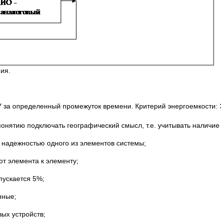
ия.
У за определенный промежуток времени. Критерий энергоемкости: 
понятию подключать географический смысл, т.е. учитывать наличие
 надежностью одного из элементов системы;
от элемента к элементу;
пускается 5%;
нные;
ых устройств;