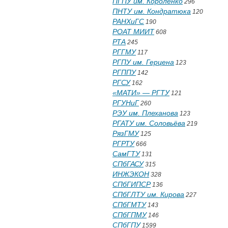
ПГПУ им. Короленко
296
ПНТУ им. Кондратюка
120
РАНХиГС
190
РОАТ МИИТ
608
РТА
245
РГГМУ
117
РГПУ им. Герцена
123
РГППУ
142
РГСУ
162
«МАТИ» — РГТУ
121
РГУНиГ
260
РЭУ им. Плеханова
123
РГАТУ им. Соловьёва
219
РязГМУ
125
РГРТУ
666
СамГТУ
131
СПбГАСУ
315
ИНЖЭКОН
328
СПбГИПСР
136
СПбГЛТУ им. Кирова
227
СПбГМТУ
143
СПбГПМУ
146
СПбГПУ
1599