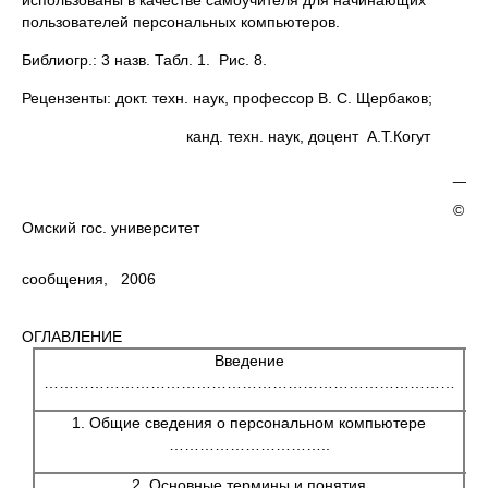
использованы в качестве самоучителя для начинающих
пользователей персональных компьютеров.
Библиогр.: 3 назв. Табл. 1. Рис. 8.
Рецензенты: докт. техн. наук, профессор В. С. Щербаков;
канд. техн. наук, доцент А.Т.Когут
____
©
Омский гос. университет
сообщения, 2006
ОГЛАВЛЕНИЕ
Введение
………………………………………………………………………
1. Общие сведения о персональном компьютере
…………………………..
2. Основные термины и понятия