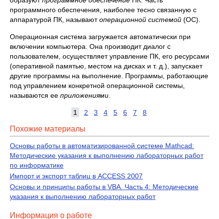
образуют
программное обеспечение
ПК. Часть
программного обеспечения, наиболее тесно связанную с
аппаратурой ПК, называют
операционной системой
(ОС).
Операционная система загружается автоматически при
включении компьютера. Она производит диалог с
пользователем, осуществляет управление ПК, его ресурсами
(оперативной памятью, местом на дисках и т. д.), запускает
другие программы на выполнение. Программы, работающие
под управлением конкретной операционной системы,
называются ее
приложениями
.
1
2
3
4
5
6
7
8
Похожие материалы
Основы работы в автоматизированной системе Mathcad:
Методические указания к выполнению лабораторных работ
по информатике
Импорт и экспорт таблиц в АССESS 2007
Основы и принципы работы в VBA. Часть 4: Методические
указания к выполнению лабораторных работ
Информация о работе