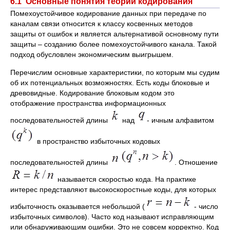
6.1 Основные понятия теории кодирования
Помехоустойчивое кодирование данных при передаче по
каналам связи относится к классу косвенных методов
защиты от ошибок и является альтернативой основному пути
защиты – созданию более помехоустойчивого канала. Такой
подход обусловлен экономическим выигрышем.
Перечислим основные характеристики, по которым мы судим
об их потенциальных возможностях. Есть коды блоковые и
древовидные. Кодирование блоковым кодом это
отображение пространства информационных
последовательностей длины
над
- ичным алфавитом
в пространство избыточных кодовых
последовательностей длины
. Отношение
называется скоростью кода. На практике
интерес представляют высокоскоростные коды, для которых
избыточность оказывается небольшой (
- число
избыточных символов). Часто код называют исправляющим
или обнаруживающим ошибки. Это не совсем корректно. Код