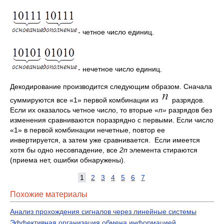
- четное число единиц.
- нечетное число единиц.
Декодирование производится следующим образом. Сначала
суммируются все «1» первой комбинации из
разрядов.
Если их оказалось четное число, то вторые «
п»
разрядов без
изменения сравниваются поразрядно с первыми. Если число
«1» в первой комбинации нечетные, повтор ее
инвертируется, а затем уже сравнивается. Если имеется
хотя бы одно несовпадение, все
2п
элемента стираются
(приема нет, ошибки обнаружены).
1
2
3
4
5
6
7
Похожие материалы
Анализ прохождения сигналов через линейные системы
Эффективная организация обмена информацией