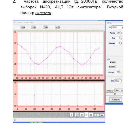
2. Частота дискретизации fд.=20000Гц, количество
выборок N=20, АЦП “От синтезатора”. Входной
фильтр
включен
.