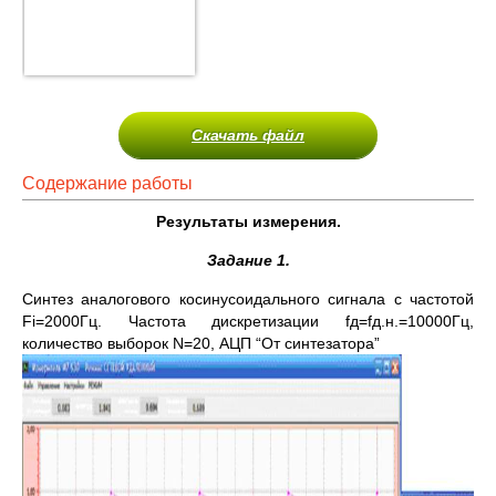
Скачать файл
Содержание работы
Результаты измерения.
Задание 1.
Синтез аналогового косинусоидального сигнала с частотой
Fi=2000Гц. Частота дискретизации fд=fд.н.=10000Гц,
количество выборок N=20, АЦП “От синтезатора”