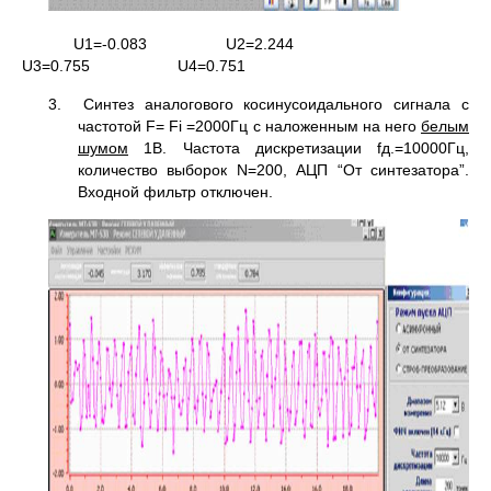
U1=-0.083 U2=2.244
U3=0.755 U4=0.751
3. Синтез аналогового косинусоидального сигнала с
частотой F= Fi =2000Гц с наложенным на него
белым
шумом
1В. Частота дискретизации fд.=10000Гц,
количество выборок N=200, АЦП “От синтезатора”.
Входной фильтр отключен.