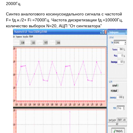
2000Гц.
Синтез аналогового косинусоидального сигнала с частотой
F= fд.н./2+ Fi =7000Гц. Частота дискретизации fд.=10000Гц,
количество выборок N=20, АЦП “От синтезатора”