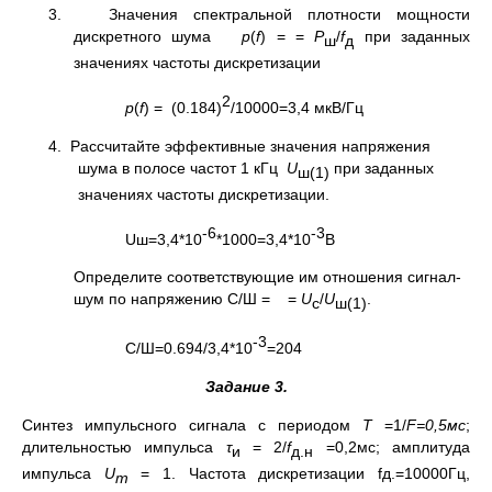
3. Значения спектральной плотности мощности
дискретного шума
р
(
f
) = =
Р
/
f
при заданных
ш
д
значениях частоты дискретизации
2
р
(
f
) = (0.184)
/10000=3,4 мкВ/Гц
4. Рассчитайте эффективные значения напряжения
шума в полосе частот 1 кГц
U
при заданных
ш(1)
значениях частоты дискретизации.
-6
-3
Uш=3,4*10
*1000=3,4*10
В
Определите соответствующие им отношения сигнал-
шум по напряжению С/Ш = =
U
/
U
.
с
ш(1)
-3
С/Ш=0.694/3,4*10
=204
Задание 3.
Синтез импульсного сигнала с периодом
Т
=1/
F=0,5мс
;
длительностью импульса
τ
= 2/
f
=0,2мс; амплитуда
и
д.н
импульса
U
= 1. Частота дискретизации fд.=10000Гц,
m