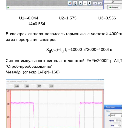
U1=-0.044 U2=1.575 U3=0.556
U4=0.554
В спектрах сигнала появилась гармоника с частотой 4000гц
из-за перекрытия спектров
X
(jω)=f
-f
=10000-3*2000=4000Гц
g
g
c
Синтез импульсного сигнала с частотой F=Fi=2000Гц. АЦП
“Строб-преобразование”
Меандр
(спектр 1/4)(N=160)