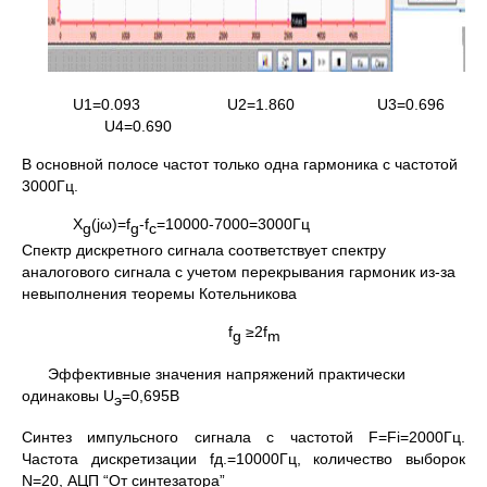
U1=0.093 U2=1.860 U3=0.696
U4=0.690
В основной полосе частот только одна гармоника с частотой
3000Гц.
X
(jω)=f
-f
=10000-7000=3000Гц
g
g
c
Спектр дискретного сигнала соответствует спектру
аналогового сигнала с учетом перекрывания гармоник из-за
невыполнения теоремы Котельникова
f
≥2f
g
m
Эффективные значения напряжений практически
одинаковы U
=0,695В
э
Синтез импульсного сигнала с частотой F=Fi=2000Гц.
Частота дискретизации fд.=10000Гц, количество выборок
N=20, АЦП “От синтезатора”