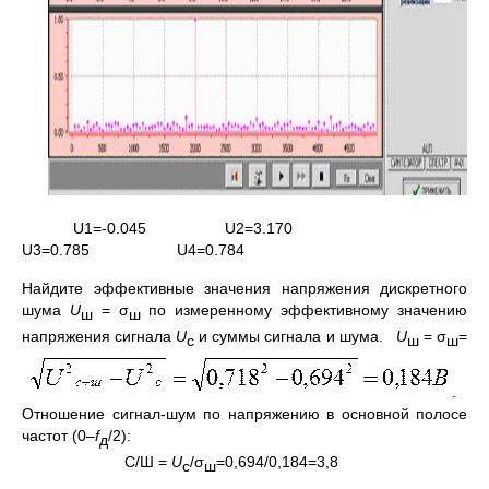
U1=-0.045 U2=3.170
U3=0.785 U4=0.784
Найдите эффективные значения напряжения дискретного
шума
U
= σ
по измеренному эффективному значению
ш
ш
напряжения сигнала
U
и суммы сигнала и шума.
U
= σ
=
с
ш
ш
.
Отношение сигнал-шум по напряжению в основной полосе
частот (0–
f
/2):
д
С/Ш =
U
/σ
=0,694/0,184=3,8
с
ш