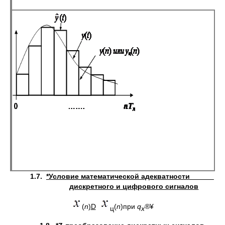
1.7.
*Условие математической адекватности
дискретного и цифрового сигналов
(
n
)
D
(
n
)при
q
®
¥
ц
х