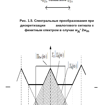
Рис. 1.5. Спектральные преобразования при
дискретизации аналогового сигнала с
финитным спектром в случае
w
³
2
w
д
m