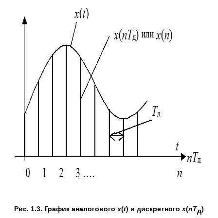
Рис. 1.3. График аналогового
х
(
t
)
и дискретного
х
(
nT
)
д