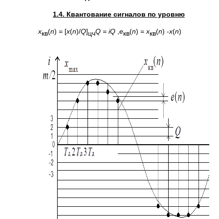
1.4. Квантование сигналов по уровню
х
(
n
)
=
[
x
(
n
)/
Q
]
Q
=
iQ
,
e
(
n
)
= х
(
n
) -
x
(
n
)
кв
цч
кв
кв