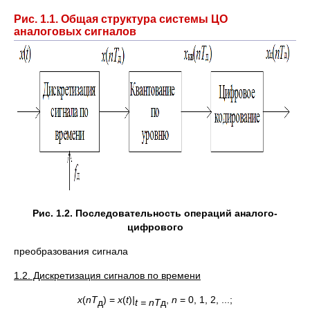
Рис. 1.1. Общая структура системы ЦО
аналоговых сигналов
Рис. 1.2. Последовательность операций аналого-
цифрового
преобразования сигнала
1.2. Дискретизация сигналов по времени
x
(
nT
) =
x
(
t
)
|
,
n
= 0, 1, 2, ...;
д
t
=
n
T
д