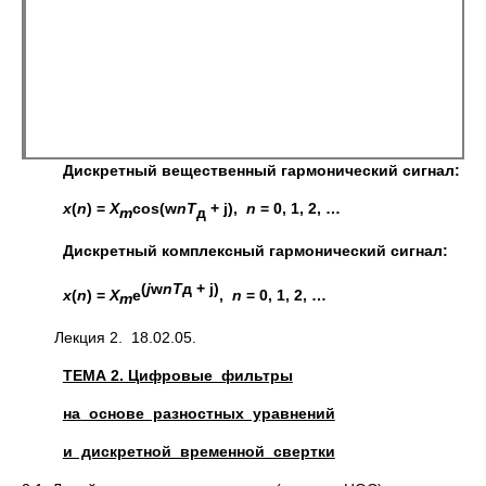
Дискретный вещественный гармонический сигнал:
x
(
n
) =
X
cos(
w
nT
+
j
),
n
= 0, 1, 2, …
m
д
Дискретный комплексный гармонический сигнал:
(
j
w
nT
д
+
j
)
x
(
n
) =
X
e
,
n
= 0, 1, 2, …
m
Лекция 2. 18.02.05.
ТЕМА 2. Цифровые фильтры
на основе разностных уравнений
и дискретной временной свертки