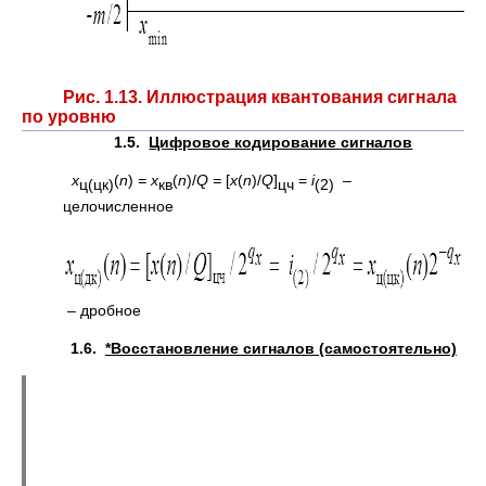
Рис. 1.13. Иллюстрация квантования сигнала
по уровню
1.5.
Цифровое кодирование сигналов
х
(
n
)
= х
(
n
)/
Q
=
[
x
(
n
)/
Q
]
=
i
–
ц(цк)
кв
цч
(2)
целочисленное
– дробное
1.6.
*Восстановление сигналов (самостоятельно)