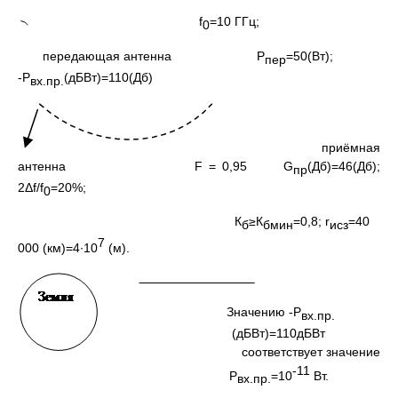
f
=10 ГГц;
0
передающая антенна Р
=50(Вт);
пер
-Р
(дБВт)=110(Дб)
вх.пр.
приёмная
антенна F = 0,95 G
(Дб)=46(Дб);
пр
2Δf/f
=20%;
0
К
≥К
=0,8; r
=40
б
бмин
исз
7
000 (км)=4∙10
(м).
Значению -Р
вх.пр.
(дБВт)=110дБВт
соответствует значение
-11
Р
=10
Вт.
вх.пр.