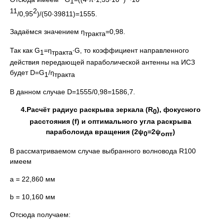
1
11
2
/0,95
)/(50∙39811)=1555.
Задаёмся значением η
=0,98.
тракта
Так как G
=η
∙G, то коэффициент направленного
1
тракта
действия передающей параболической антенны на ИСЗ
будет D=G
/η
1
тракта
В данном случае D=1555/0,98=1586,7.
4.Расчёт радиус раскрыва зеркала (
R
), фокусного
0
расстояния (
f
) и оптимального угла раскрыва
параболоида вращения (2ψ
=2ψ
)
0
опт
В рассматриваемом случае выбранного волновода R100
имеем
а = 22,860 мм
b = 10,160 мм
Отсюда получаем: