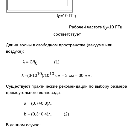
f
=10 ГГц.
0
Рабочей частоте f
=10 ГГц
0
соответствует
Длина волны в свободном пространстве (вакууме или
воздухе):
λ = С/f
(1)
0
10
10
λ =(3∙10
)/10
см = 3 см = 30 мм.
Существуют практические рекомендации по выбору размера
прямоугольного волновода:
a = (0,7÷0,8)λ,
b = (0,3÷0,4)λ. (2)
В данном случае: