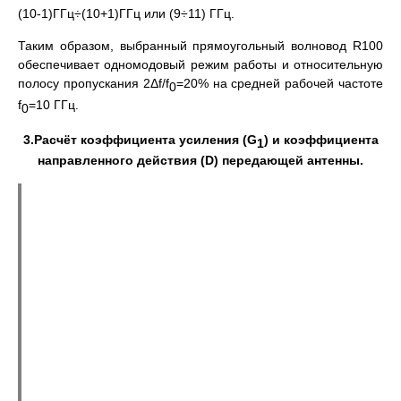
(10-1)ГГц÷(10+1)ГГц или (9÷11) ГГц.
Таким образом, выбранный прямоугольный волновод R100
обеспечивает одномодовый режим работы и относительную
полосу пропускания 2Δf/f
=20% на средней рабочей частоте
0
f
=10 ГГц.
0
3.Расчёт коэффициента усиления (
G
)
и коэффициента
1
направленного действия (
D) передающей антенны.