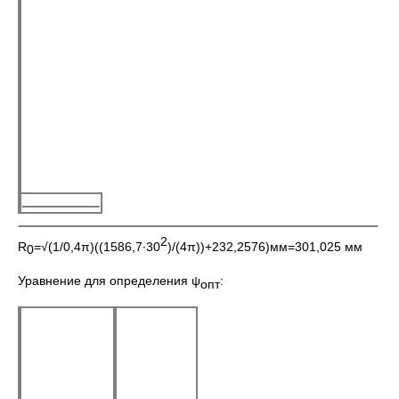
2
R
=√(1/0,4π)((1586,7∙30
)/(4π))+232,2576)мм=301,025 мм
0
Уравнение для определения ψ
:
опт