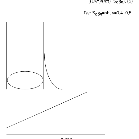
((Dλ
)/(4π)+S
), (5)
обл
Где S
=ab, ν=0,4÷0,5.
обл