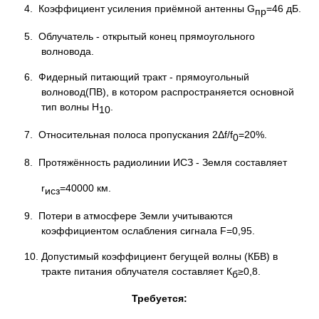
4. Коэффициент усиления приёмной антенны G
=46 дБ.
пр
5. Облучатель - открытый конец прямоугольного
волновода.
6. Фидерный питающий тракт - прямоугольный
волновод(ПВ), в котором распространяется основной
тип волны Н
.
10
7. Относительная полоса пропускания 2Δf/f
=20%.
0
8. Протяжённость радиолинии ИСЗ - Земля составляет
r
=40000 км.
исз
9. Потери в атмосфере Земли учитываются
коэффициентом ослабления сигнала F=0,95.
10. Допустимый коэффициент бегущей волны (КБВ) в
тракте питания облучателя составляет К
≥0,8.
б
Требуется: