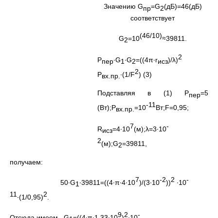
Значению G
=G
(дБ)=46(дБ)
пр
2
соответствует
(46/10)
G
=10
≈39811.
2
2
Р
∙G
∙G
=((4π∙r
)/λ)
пер
1
2
исз
2
Р
∙(1/F
) (3)
вх.пр.
Подставляя в (1) Р
=5
пер
-11
(Вт);Р
=10
Вт;F=0,95;
вх.пр.
7
-
R
=4∙10
(м);λ=3∙10
исз
2
(м);G
=39811,
2
получаем:
7
-2
2
-
50∙G
∙39811=((4∙π∙4∙10
)/(3∙10
))
∙10
1
11
2
∙(1/0,95)
.
9
2
-
Отсюда имеем G
=((4∙π∙1,33∙10
)
∙10