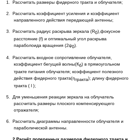
1. Рассчитать размеры фидерного тракта и облучателя;
2. Рассчитать коэффициент усиления и коэффициент
направленного действия передающей антенны;
3. Рассчитать радиус раскрыва зеркала (R
),фокусное
0
расстояние (f) и оптимальный угол раскрыва
параболоида вращения (2ψ
).
0
4. Рассчитать входное сопротивление облучателя,
коэффициент бегущей волны(К
) в прямоугольном
б
тракте питания облучателя; коэффициент полезного
действия фидерного тракта(η
); длину фидерного
тракта
тракта ( l );
5. Для уменьшения реакции зеркала на облучатель
рассчитать размеры плоского компенсирующего
отражателя;
6. Рассчитать диаграммы направленности облучателя и
параболической антенны.
2.Расчёт поперечных размеров фидерного тракта и