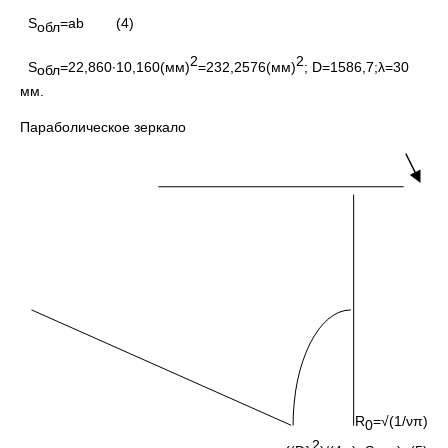
S
=ab (4)
обл
2
2
S
=22,860∙10,160(мм)
=232,2576(мм)
; D=1586,7;λ=30
обл
мм.
Параболическое зеркало
R
=√(1/νπ)
0
2