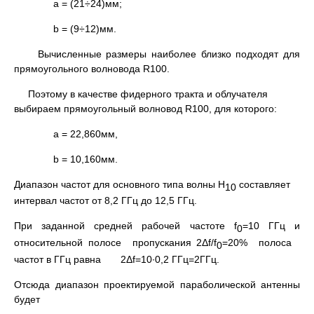
a = (21÷24)мм;
b = (9÷12)мм.
Вычисленные размеры наиболее близко подходят для
прямоугольного волновода R100.
Поэтому в качестве фидерного тракта и облучателя
выбираем прямоугольный волновод R100, для которого:
а = 22,860мм,
b = 10,160мм.
Диапазон частот для основного типа волны Н
составляет
10
интервал частот от 8,2 ГГц до 12,5 ГГц.
При заданной средней рабочей частоте f
=10 ГГц и
0
относительной полосе пропускания 2Δf/f
=20% полоса
0
частот в ГГц равна 2Δf=10∙0,2 ГГц=2ГГц.
Отсюда диапазон проектируемой параболической антенны
будет