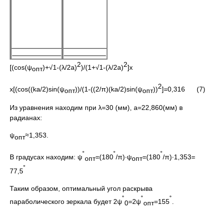
2
2
[(сos(ψ
)+√1-(λ/2a)
)/(1+√1-(λ/2а)
]х
опт
2
х[(cos((ka/2)sin(ψ
))/(1-((2/π)(ka/2)sin(ψ
))
]=0,316 (7)
опт
опт
Из уравнения находим при λ=30 (мм), а=22,860(мм) в
радианах:
ψ
≈1,353.
опт
˚
˚
˚
В градусах находим: ψ
=(180
/π)∙ψ
=(180
/π)∙1,353=
опт
опт
˚
77,5
Таким образом, оптимальный угол раскрыва
˚
˚
˚
параболического зеркала будет 2ψ
=2ψ
=155
.
0
опт