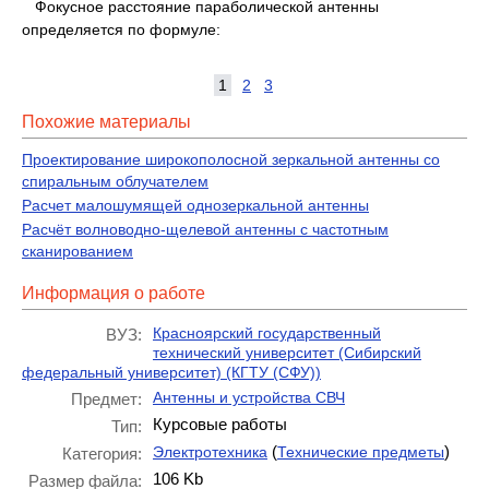
Фокусное расстояние параболической антенны
определяется по формуле:
1
2
3
Похожие материалы
Проектирование широкополосной зеркальной антенны со
спиральным облучателем
Расчет малошумящей однозеркальной антенны
Расчёт волноводно-щелевой антенны с частотным
сканированием
Информация о работе
Красноярский государственный
ВУЗ:
технический университет (Сибирский
федеральный университет) (КГТУ (СФУ))
Антенны и устройства СВЧ
Предмет:
Курсовые работы
Тип:
(
)
Электротехника
Технические предметы
Категория:
106 Kb
Размер файла: