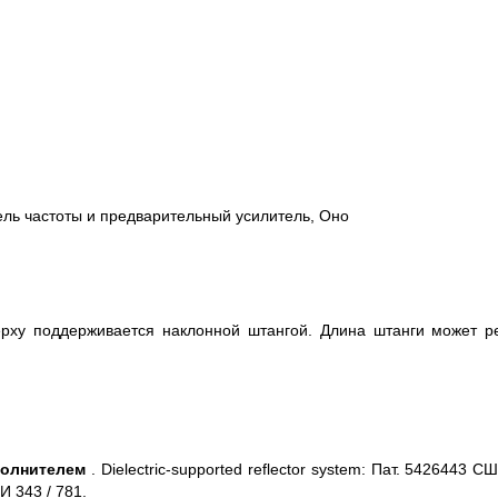
ель частоты и предварительный усилитель, Оно
рху поддерживается наклонной штангой. Длина штанги может ре
полнителем
. Dielectric-supported reflector system: Пат. 5426443 
И 343 / 781.