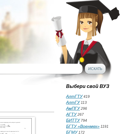
Выбери свой ВУЗ
АлтГТУ
419
АлтГУ
113
АмПГУ
296
АГТУ
267
БИТТУ
794
БГТУ «Военмех»
1191
БГМУ
172