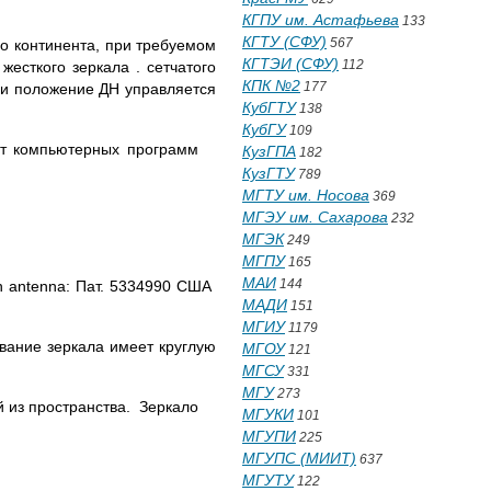
КГПУ им. Астафьева
133
КГТУ (СФУ)
567
о континента, при требуемом
КГТЭИ (СФУ)
112
есткого зеркала . сетчатого
КПК №2
177
 и положение ДН управляется
КубГТУ
138
КубГУ
109
ет компьютерных программ
КузГПА
182
КузГТУ
789
МГТУ им. Носова
369
МГЭУ им. Сахарова
232
МГЭК
249
МГПУ
165
МАИ
144
ish antenna: Пат. 5334990 США
МАДИ
151
МГИУ
1179
ование зеркала имеет круглую
МГОУ
121
МГСУ
331
МГУ
273
 из пространства. Зеркало
МГУКИ
101
МГУПИ
225
МГУПС (МИИТ)
637
МГУТУ
122