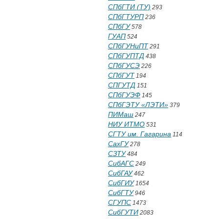
СПбГТИ (ТУ)
293
СПбГТУРП
236
СПбГУ
578
ГУАП
524
СПбГУНиПТ
291
СПбГУПТД
438
СПбГУСЭ
226
СПбГУТ
194
СПГУТД
151
СПбГУЭФ
145
СПбГЭТУ «ЛЭТИ»
379
ПИМаш
247
НИУ ИТМО
531
СГТУ им. Гагарина
114
СахГУ
278
СЗТУ
484
СибАГС
249
СибГАУ
462
СибГИУ
1654
СибГТУ
946
СГУПС
1473
СибГУТИ
2083