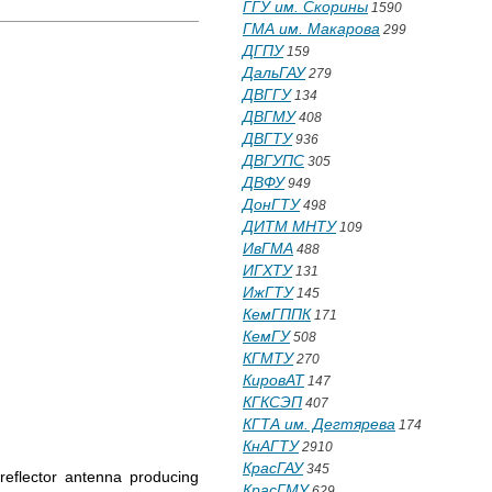
ГГУ им. Скорины
1590
ГМА им. Макарова
299
ДГПУ
159
ДальГАУ
279
ДВГГУ
134
ДВГМУ
408
ДВГТУ
936
ДВГУПС
305
ДВФУ
949
ДонГТУ
498
ДИТМ МНТУ
109
ИвГМА
488
ИГХТУ
131
ИжГТУ
145
КемГППК
171
КемГУ
508
КГМТУ
270
КировАТ
147
КГКСЭП
407
КГТА им. Дегтярева
174
КнАГТУ
2910
КрасГАУ
345
eflector antenna producing
КрасГМУ
629