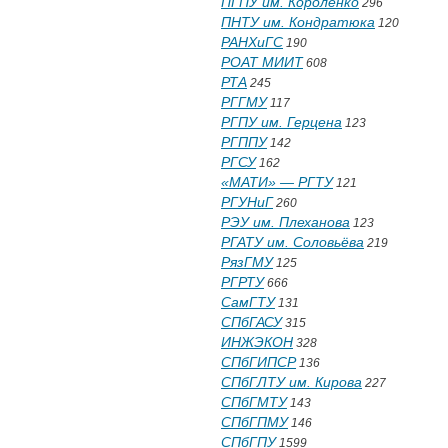
ПГПУ им. Короленко
296
ПНТУ им. Кондратюка
120
РАНХиГС
190
РОАТ МИИТ
608
РТА
245
РГГМУ
117
РГПУ им. Герцена
123
РГППУ
142
РГСУ
162
«МАТИ» — РГТУ
121
РГУНиГ
260
РЭУ им. Плеханова
123
РГАТУ им. Соловьёва
219
РязГМУ
125
РГРТУ
666
СамГТУ
131
СПбГАСУ
315
ИНЖЭКОН
328
СПбГИПСР
136
СПбГЛТУ им. Кирова
227
СПбГМТУ
143
СПбГПМУ
146
СПбГПУ
1599