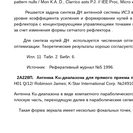
pattern nulls / Mon K.A. D., Clarrico asts P.J. // IEE Proc, 
Решается задача синтеза ДН антенной системы ИСЗ 
уровне коэффициента усиления и формировании нулей в з
рефлектора с концентрирующими управляющими точками и
за счет изменения формы сетчатого рефлектора .
Для синтеза нулей ДН используется численная оптим
оптимизации. Теоретические результаты хорошо согласуют
Илл. 11 Табл. 2 Библ. 6.
Источник: Реферативный журнал №5 1996.
2А228П. Антенна
Ku
-диапазона для прямого приема 
H01 Q/12/ Robinson James; K-Star International Corp. №24910
Антенна Ku-диапазона в виде компактного параболического
плоскую часть, переходящую далее в параболические сегме
Такая форма зеркала имеет несколько фокальных точек, 