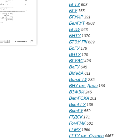
БГТУ
603
БГУ
155
БГУИР
391
БелГУТ
4908
БГЭУ
963
БНТУ
1070
БТЭУ ПК
689
БрГУ
179
ВНТУ
120
ВГУЭС
426
ВлГУ
645
ВМедА
611
ВолгГТУ
235
ВНУ им. Даля
166
ВЗФЭИ
245
ВятГСХА
101
ВятГГУ
139
ВятГУ
559
ГГДСК
171
ГомГМК
501
ГГМУ
1966
ГГТУ им. Сухого
4467