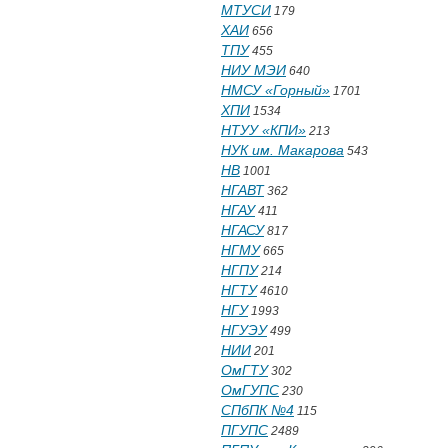
МТУСИ
179
ХАИ
656
ТПУ
455
НИУ МЭИ
640
НМСУ «Горный»
1701
ХПИ
1534
НТУУ «КПИ»
213
НУК им. Макарова
543
НВ
1001
НГАВТ
362
НГАУ
411
НГАСУ
817
НГМУ
665
НГПУ
214
НГТУ
4610
НГУ
1993
НГУЭУ
499
НИИ
201
ОмГТУ
302
ОмГУПС
230
СПбПК №4
115
ПГУПС
2489