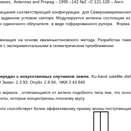
Micro waves, Antennas and Propag – 1995 –142 №2 –С.121-128 – Англ.
вещания соответствующей конфигурации для Североамериканског
аданном угловом секторе. Модулируется антенна состоящая из ж
 одиночного облучателя в виде гофрированного рупора . Форма
изация на основе квазиньютоновского метода. Разработан пак
ся с экспериментальными в геометрическом проиближении.
передач с искусственных спутников земли.
Ku-band satellite d
 Заявл. 2.3.93. Опубл. 2.8.94; НКИ 3.43.840
 зеркала , отличающаяся от антенн подобного типа тем, что осн
нты, которые концентричны плоскому кругу.
что способствует более эффективному приему волны поступающей