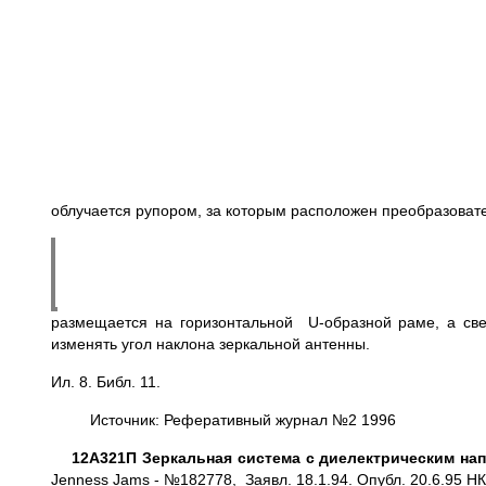
облучается рупором, за которым расположен преобразоват
размещается на горизонтальной U-образной раме, а све
изменять угол наклона зеркальной антенны.
Ил. 8. Библ. 11.
Источник: Реферативный журнал №2 1996
12А321П Зеркальная система с диелектрическим на
Jenness Jams - №182778, Заявл. 18.1.94. Опубл. 20.6.95 НК