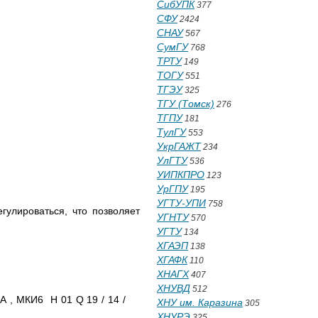
СибУПК
377
СФУ
2424
СНАУ
567
СумГУ
768
ТРТУ
149
ТОГУ
551
ТГЭУ
325
ТГУ (Томск)
276
ТГПУ
181
ТулГУ
553
УкрГАЖТ
234
УлГТУ
536
УИПКПРО
123
УрГПУ
195
УГТУ-УПИ
758
гулироваться, что позволяет
УГНТУ
570
УГТУ
134
ХГАЭП
138
ХГАФК
110
ХНАГХ
407
ХНУВД
512
США , МКИ6 Н 01 Q 19 / 14 /
ХНУ им. Каразина
305
ХНУРЭ
325