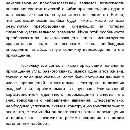
накапливающих преобразователей является возможность
появления си­стематической ошибки при пропадании одного
или не­скольких сигналов чувствительного элемента. Важно,
что систематическая ошибка будет иметь место во всех
результатах преобразований, следующих за потерей
сигналов чувствительного элемента. Из-за этой особенности
преобразователи накапливающего типа использу­ются
сравнительно редко, в основном когда необходимо
определять не абсолютную величину перемещения, а его
приращение.
Поскольку все сигналы, характеризующие появление
приращения угла, равного кванту, имеют один и тот же вид,
только с помощью счетчика могут быть получены данные о
числе приращений относительно некоторого положения
входной оси, принимаемого за нулевое. Единст­венной
характеристикой единичного перемещения явля­ется его
знак, говорящий о направлении движения. Следовательно,
необходимо усложнить схему и конструкцию чувствительного
элемента, с тем чтобы он реагировал на знак перемещения
и переключал счетчик с режима сложения на режим
вычитания и наоборот.