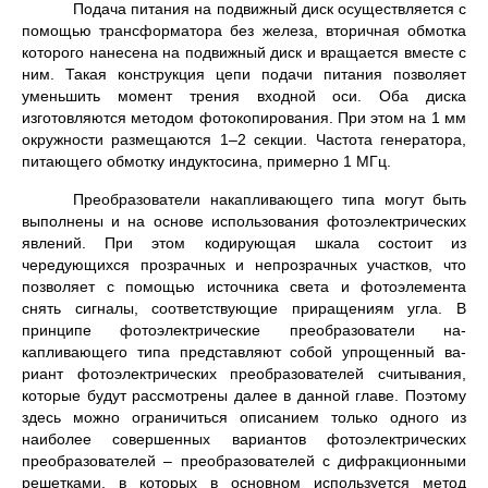
Подача питания на подвижный диск осуществляется с
помощью трансформатора без железа, вторичная обмотка
которого нанесена на подвижный диск и враща­ется вместе с
ним. Такая конструкция цепи подачи питания позволяет
уменьшить момент трения входной оси. Оба диска
изготовляются методом фотокопирования. При этом на 1 мм
окружности размещаются 1–2 секции. Частота генератора,
питающего обмотку индуктосина, примерно 1 МГц.
Преобразователи накапливающего типа могут быть
выполнены и на основе использования фотоэлектриче­ских
явлений. При этом кодирующая шкала состоит из
чередующихся прозрачных и непрозрачных участков, что
позволяет с помощью источника света и фотоэле­мента
снять сигналы, соответствующие приращениям уг­ла. В
принципе фотоэлектрические преобразователи на­
капливающего типа представляют собой упрощенный ва­
риант фотоэлектрических преобразователей считывания,
которые будут рассмотрены далее в данной главе. По­этому
здесь можно ограничиться описанием только од­ного из
наиболее совершенных вариантов фотоэлектри­ческих
преобразователей – преобразователей с дифракционными
решетками, в которых в основном используется метод