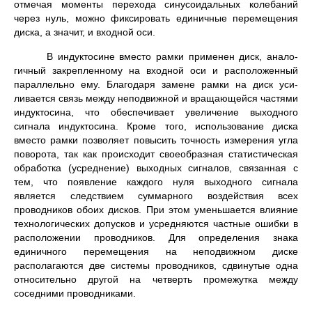
отмечая моменты пе­рехода синусоидальных колебаний
через нуль, можно фиксировать единичные перемещения
диска, а значит, и входной оси.
В индуктосине вместо рамки применен диск, анало­
гичный закрепленному на входной оси и расположенный
параллельно ему. Благодаря замене рамки на диск уси­
ливается связь между неподвижной и вращающейся час­тями
индуктосина, что обеспечивает увеличение выход­ного
сигнала индуктосина. Кроме того, использование диска
вместо рамки позволяет повысить точность изме­рения угла
поворота, так как происходит своеобразная статистическая
обработка (усреднение) выходных сиг­налов, связанная с
тем, что появление каждого нуля вы­ходного сигнала
является следствием суммарного воз­действия всех
проводников обоих дисков. При этом уменьшается влияние
технологических допусков и усред­няются частные ошибки в
расположении проводников. Для определения знака
единичного перемещения на не­подвижном диске
располагаются две системы проводни­ков, сдвинутые одна
относительно другой на четверть промежутка между
соседними проводниками.