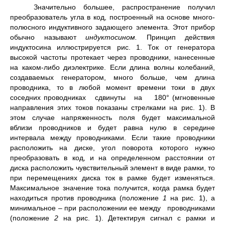
Значительно большее, распространение получил
пре­образователь угла в код, построенный на основе много­
полюсного индуктивного задающего элемента. Этот прибор
обычно называют
индуктосином.
Принцип дей­ствия
индуктосина иллюстрируется рис. 1. Ток от генератора
высокой частоты протекает через проводники, нанесенные
на каком-либо диэлектрике. Если длина волны колебаний,
создаваемых генератором, много боль­ше, чем длина
проводника, то в любой момент времени токи в двух
соседних проводниках сдвинуты на 180° (мгновенные
направления этих токов показаны стрел­ками на рис. 1). В
этом случае напряженность поля будет максимальной
вблизи проводников и будет равна нулю в середине
интервала между проводниками. Если такие проводники
расположить на диске, угол поворо­та которого нужно
преобразовать в код, и на определен­ном расстоянии от
диска расположить чувствитель­ный элемент в виде рам­ки, то
при перемещениях диска ток в рамке будет изменяться.
Максималь­ное значение тока полу­чится, когда рамка будет
находиться против про­водника (положение
1
на рис. 1), а
минималь­ное – при расположении ее между проводниками
(положение
2
на рис. 1). Детектируя сигнал с рамки и