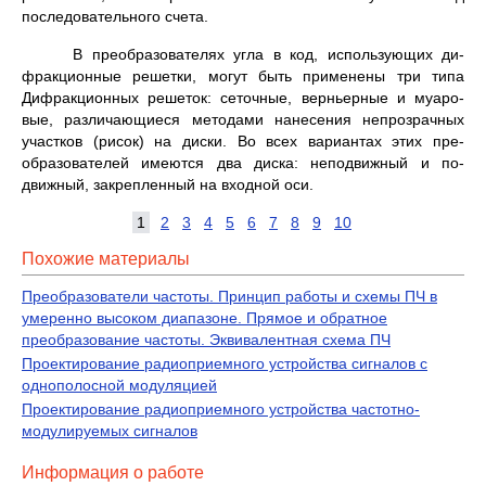
последовательного счета.
В преобразователях угла в код, использующих ди­
фракционные решетки, могут быть применены три типа
Дифракционных решеток: сеточные, верньерные и муаро­
вые, различающиеся методами нанесения непрозрачных
участков (рисок) на диски. Во всех вариантах этих пре­
образователей имеются два диска: неподвижный и по­
движный, закрепленный на входной оси.
1
2
3
4
5
6
7
8
9
10
Похожие материалы
Преобразователи частоты. Принцип работы и схемы ПЧ в
умеренно высоком диапазоне. Прямое и обратное
преобразование частоты. Эквивалентная схема ПЧ
Проектирование радиоприемного устройства сигналов с
однополосной модуляцией
Проектирование радиоприемного устройства частотно-
модулируемых сигналов
Информация о работе