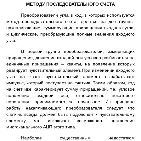
МЕТОДУ ПОСЛЕДОВАТЕЛЬНОГО СЧЕТА
Преобразователи угла в код, в которых используется
метод последовательного счета, делятся на две группы:
накапливающие, суммирующие приращения входного угла,
и циклические, преобразующие полные значения входного
угла.
В первой группе преобразователей, измеряющих
при­ращения, движение входной оси условно разбивается на
единичные приращения – кванты, на появление которых
реагирует чувствительный элемент. При изменении вход­ного
угла на квант чувствительный элемент вырабатыва­ет
импульс, который поступает на счетчик. Таким обра­зом, код
на счетчике характеризует сумму приращений, т.е. угловое
положение входной оси, относительно неко­торого
положения, принимаемого за начальное. Из прин­ципа
работы накапливающего преобразователя следует, что
счетчик всегда должен быть подключен к чувствитель­ному
элементу, что исключает возможность построения
многоканального АЦП этого типа.
Наиболее существенным недостатком