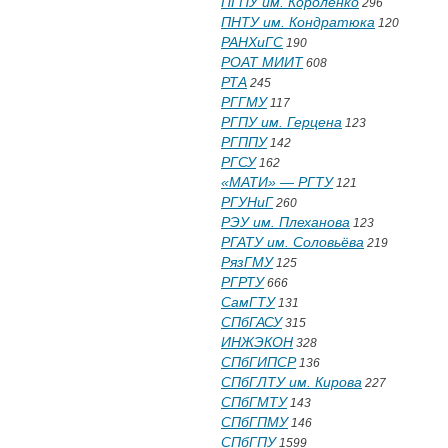
ПГПУ им. Короленко
296
ПНТУ им. Кондратюка
120
РАНХиГС
190
РОАТ МИИТ
608
РТА
245
РГГМУ
117
РГПУ им. Герцена
123
РГППУ
142
РГСУ
162
«МАТИ» — РГТУ
121
РГУНиГ
260
РЭУ им. Плеханова
123
РГАТУ им. Соловьёва
219
РязГМУ
125
РГРТУ
666
СамГТУ
131
СПбГАСУ
315
ИНЖЭКОН
328
СПбГИПСР
136
СПбГЛТУ им. Кирова
227
СПбГМТУ
143
СПбГПМУ
146
СПбГПУ
1599