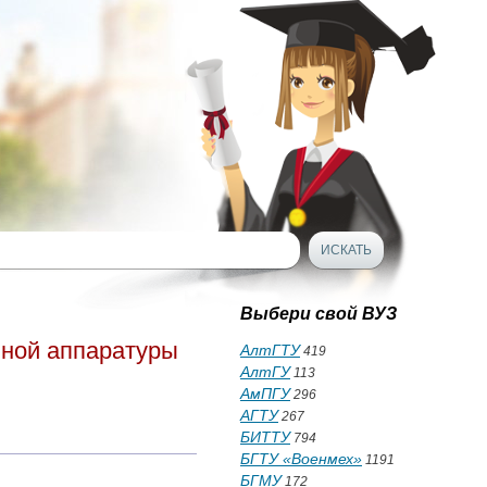
Выбери свой ВУЗ
нной аппаратуры
АлтГТУ
419
АлтГУ
113
АмПГУ
296
АГТУ
267
БИТТУ
794
БГТУ «Военмех»
1191
БГМУ
172