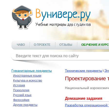
ЧАВО
О ПРОЕКТЕ
ОТЗЫВЫ
ОБУЧЕНИЕ И КУР
Гуманитарные предметы
Технические предметы
Эл
\
Иностранные языки
Проектирование 
Культура и искусство
История
Национальный аэрокосмиче
Психология
Русский язык
Домашние задания
Философия
Другие предметы
Разработка операционной т