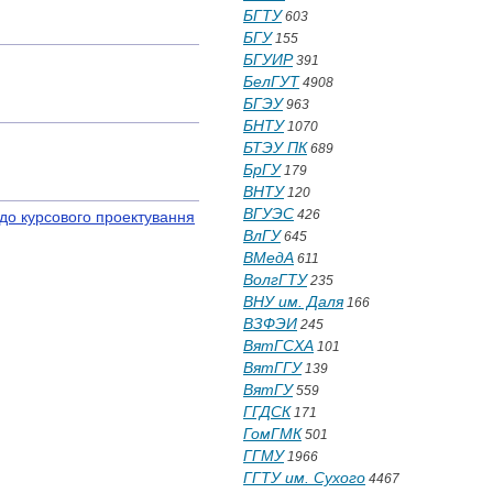
БГТУ
603
БГУ
155
БГУИР
391
БелГУТ
4908
БГЭУ
963
БНТУ
1070
БТЭУ ПК
689
БрГУ
179
ВНТУ
120
ВГУЭС
426
 до курсового проектування
ВлГУ
645
ВМедА
611
ВолгГТУ
235
ВНУ им. Даля
166
ВЗФЭИ
245
ВятГСХА
101
ВятГГУ
139
ВятГУ
559
ГГДСК
171
ГомГМК
501
ГГМУ
1966
ГГТУ им. Сухого
4467