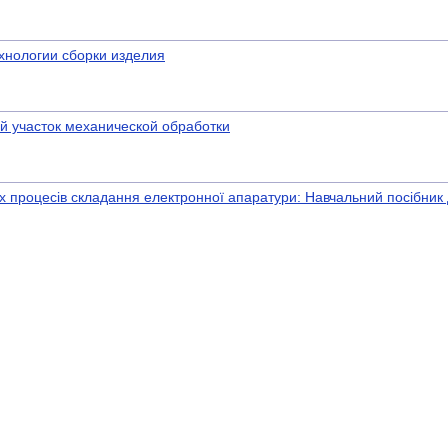
хнологии сборки изделия
й участок механической обработки
х процесів складання електронної апаратури: Навчальний посібник