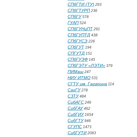
СПбГТИ (ТУ)
293
СПбГТУРП
236
СПбГУ
578
ГУАП
524
СПбГУНиПТ
291
СПбГУПТД
438
СПбГУСЭ
226
СПбГУТ
194
СПГУТД
151
СПбГУЭФ
145
СПбГЭТУ «ЛЭТИ»
379
ПИМаш
247
НИУ ИТМО
531
СГТУ им. Гагарина
114
СахГУ
278
СЗТУ
484
СибАГС
249
СибГАУ
462
СибГИУ
1654
СибГТУ
946
СГУПС
1473
СибГУТИ
2083