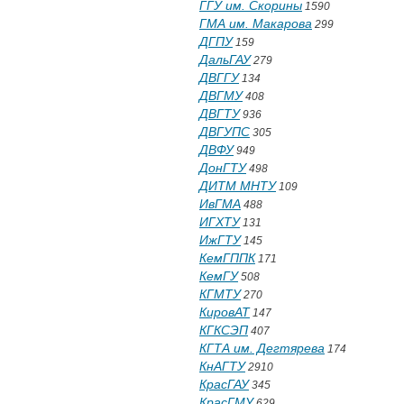
ГГУ им. Скорины
1590
ГМА им. Макарова
299
ДГПУ
159
ДальГАУ
279
ДВГГУ
134
ДВГМУ
408
ДВГТУ
936
ДВГУПС
305
ДВФУ
949
ДонГТУ
498
ДИТМ МНТУ
109
ИвГМА
488
ИГХТУ
131
ИжГТУ
145
КемГППК
171
КемГУ
508
КГМТУ
270
КировАТ
147
КГКСЭП
407
КГТА им. Дегтярева
174
КнАГТУ
2910
КрасГАУ
345
КрасГМУ
629