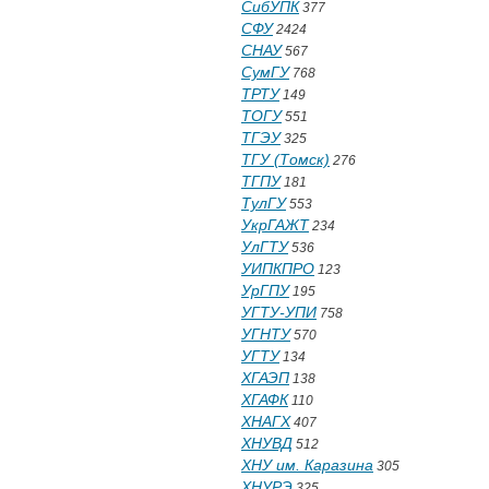
СибУПК
377
СФУ
2424
СНАУ
567
СумГУ
768
ТРТУ
149
ТОГУ
551
ТГЭУ
325
ТГУ (Томск)
276
ТГПУ
181
ТулГУ
553
УкрГАЖТ
234
УлГТУ
536
УИПКПРО
123
УрГПУ
195
УГТУ-УПИ
758
УГНТУ
570
УГТУ
134
ХГАЭП
138
ХГАФК
110
ХНАГХ
407
ХНУВД
512
ХНУ им. Каразина
305
ХНУРЭ
325