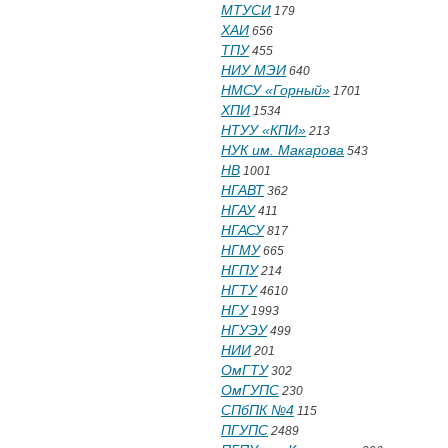
МТУСИ
179
ХАИ
656
ТПУ
455
НИУ МЭИ
640
НМСУ «Горный»
1701
ХПИ
1534
НТУУ «КПИ»
213
НУК им. Макарова
543
НВ
1001
НГАВТ
362
НГАУ
411
НГАСУ
817
НГМУ
665
НГПУ
214
НГТУ
4610
НГУ
1993
НГУЭУ
499
НИИ
201
ОмГТУ
302
ОмГУПС
230
СПбПК №4
115
ПГУПС
2489