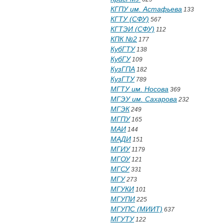
КГПУ им. Астафьева
133
КГТУ (СФУ)
567
КГТЭИ (СФУ)
112
КПК №2
177
КубГТУ
138
КубГУ
109
КузГПА
182
КузГТУ
789
МГТУ им. Носова
369
МГЭУ им. Сахарова
232
МГЭК
249
МГПУ
165
МАИ
144
МАДИ
151
МГИУ
1179
МГОУ
121
МГСУ
331
МГУ
273
МГУКИ
101
МГУПИ
225
МГУПС (МИИТ)
637
МГУТУ
122