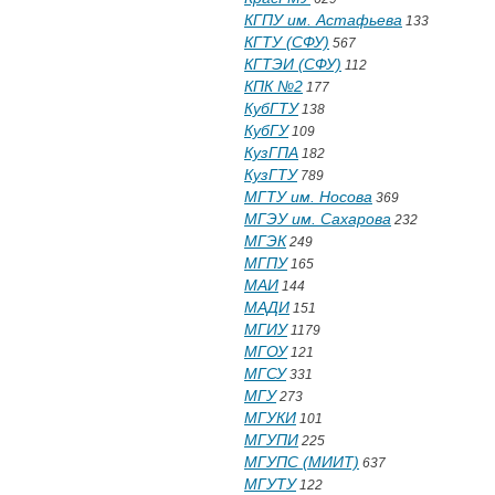
КГПУ им. Астафьева
133
КГТУ (СФУ)
567
КГТЭИ (СФУ)
112
КПК №2
177
КубГТУ
138
КубГУ
109
КузГПА
182
КузГТУ
789
МГТУ им. Носова
369
МГЭУ им. Сахарова
232
МГЭК
249
МГПУ
165
МАИ
144
МАДИ
151
МГИУ
1179
МГОУ
121
МГСУ
331
МГУ
273
МГУКИ
101
МГУПИ
225
МГУПС (МИИТ)
637
МГУТУ
122