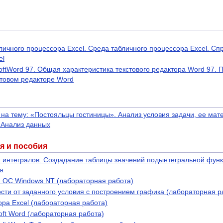
ичного процессора Excel. Среда табличного процессора Excel. Сп
el
oftWord 97. Общая характеристика текстового редактора Word 97. 
стовом редакторе Word
на тему: «Постояльцы гостиницы». Анализ условия задачи, ее мат
 Анализ данных
я и пособия
интегралов. Создадание таблицы значений подынтегральной функц
я
 ОС Windows NT (лабораторная работа)
сти от заданного условия c построением графика (лабораторная р
ра Excel (лабораторная работа)
oft Word (лабораторная работа)