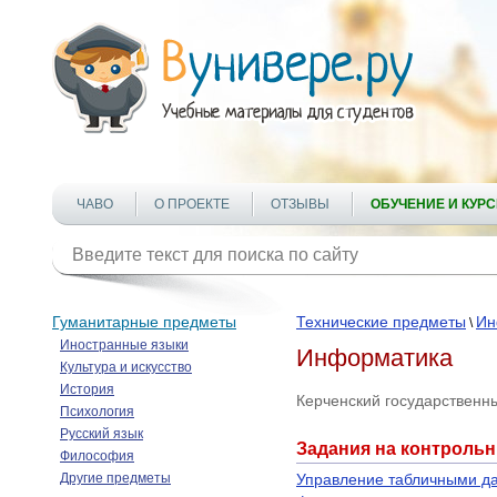
ЧАВО
О ПРОЕКТЕ
ОТЗЫВЫ
ОБУЧЕНИЕ И КУР
Гуманитарные предметы
Технические предметы
Ин
\
Иностранные языки
Информатика
Культура и искусство
История
Керченский государственн
Психология
Русский язык
Задания на контроль
Философия
Другие предметы
Управление табличными да