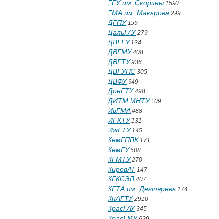
ГГУ им. Скорины
1590
ГМА им. Макарова
299
ДГПУ
159
ДальГАУ
279
ДВГГУ
134
ДВГМУ
408
ДВГТУ
936
ДВГУПС
305
ДВФУ
949
ДонГТУ
498
ДИТМ МНТУ
109
ИвГМА
488
ИГХТУ
131
ИжГТУ
145
КемГППК
171
КемГУ
508
КГМТУ
270
КировАТ
147
КГКСЭП
407
КГТА им. Дегтярева
174
КнАГТУ
2910
КрасГАУ
345
КрасГМУ
629