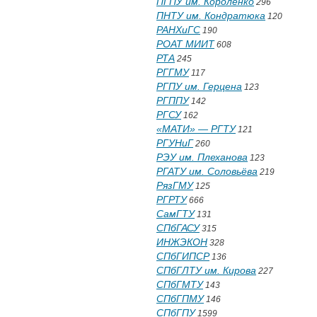
ПГПУ им. Короленко
296
ПНТУ им. Кондратюка
120
РАНХиГС
190
РОАТ МИИТ
608
РТА
245
РГГМУ
117
РГПУ им. Герцена
123
РГППУ
142
РГСУ
162
«МАТИ» — РГТУ
121
РГУНиГ
260
РЭУ им. Плеханова
123
РГАТУ им. Соловьёва
219
РязГМУ
125
РГРТУ
666
СамГТУ
131
СПбГАСУ
315
ИНЖЭКОН
328
СПбГИПСР
136
СПбГЛТУ им. Кирова
227
СПбГМТУ
143
СПбГПМУ
146
СПбГПУ
1599