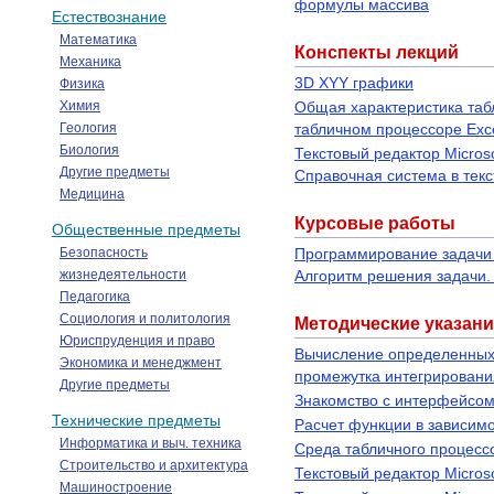
формулы массива
Естествознание
Математика
Конспекты лекций
Механика
3D XYY графики
Физика
Химия
Общая характеристика табл
Геология
табличном процессоре Exc
Биология
Текстовый редактор Micros
Другие предметы
Справочная система в тек
Медицина
Курсовые работы
Общественные предметы
Безопасность
Программирование задачи 
жизнедеятельности
Алгоритм решения задачи.
Педагогика
Социология и политология
Методические указани
Юриспруденция и право
Вычисление определенных 
Экономика и менеджмент
промежутка интегрировани
Другие предметы
Знакомство с интерфейсом
Технические предметы
Расчет функции в зависимо
Информатика и выч. техника
Среда табличного процессо
Строительство и архитектура
Текстовый редактор Micros
Машиностроение