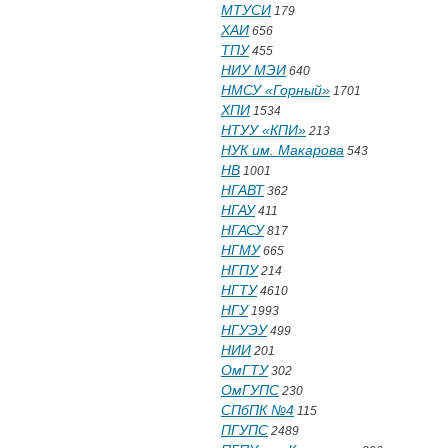
МТУСИ
179
ХАИ
656
ТПУ
455
НИУ МЭИ
640
НМСУ «Горный»
1701
ХПИ
1534
НТУУ «КПИ»
213
НУК им. Макарова
543
НВ
1001
НГАВТ
362
НГАУ
411
НГАСУ
817
НГМУ
665
НГПУ
214
НГТУ
4610
НГУ
1993
НГУЭУ
499
НИИ
201
ОмГТУ
302
ОмГУПС
230
СПбПК №4
115
ПГУПС
2489