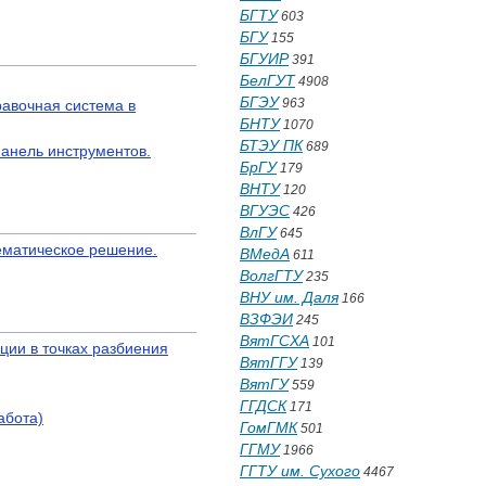
БГТУ
603
БГУ
155
БГУИР
391
БелГУТ
4908
БГЭУ
963
равочная система в
БНТУ
1070
БТЭУ ПК
689
Панель инструментов.
БрГУ
179
ВНТУ
120
ВГУЭС
426
ВлГУ
645
ематическое решение.
ВМедА
611
ВолгГТУ
235
ВНУ им. Даля
166
ВЗФЭИ
245
ВятГСХА
101
ии в точках разбиения
ВятГГУ
139
ВятГУ
559
ГГДСК
171
абота)
ГомГМК
501
ГГМУ
1966
ГГТУ им. Сухого
4467