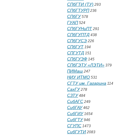
СПбГТИ (ТУ)
293
СПбГТУРП
236
СПбГУ
578
ГУАП
524
СПбГУНиПТ
291
СПбГУПТД
438
СПбГУСЭ
226
СПбГУТ
194
СПГУТД
151
СПбГУЭФ
145
СПбГЭТУ «ЛЭТИ»
379
ПИМаш
247
НИУ ИТМО
531
СГТУ им. Гагарина
114
СахГУ
278
СЗТУ
484
СибАГС
249
СибГАУ
462
СибГИУ
1654
СибГТУ
946
СГУПС
1473
СибГУТИ
2083