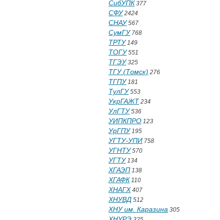
СибУПК
377
СФУ
2424
СНАУ
567
СумГУ
768
ТРТУ
149
ТОГУ
551
ТГЭУ
325
ТГУ (Томск)
276
ТГПУ
181
ТулГУ
553
УкрГАЖТ
234
УлГТУ
536
УИПКПРО
123
УрГПУ
195
УГТУ-УПИ
758
УГНТУ
570
УГТУ
134
ХГАЭП
138
ХГАФК
110
ХНАГХ
407
ХНУВД
512
ХНУ им. Каразина
305
ХНУРЭ
325