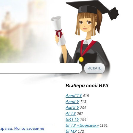
Выбери свой ВУЗ
АлтГТУ
419
АлтГУ
113
АмПГУ
296
АГТУ
267
БИТТУ
794
БГТУ «Военмех»
1191
азрыва. Использование
БГМУ
172