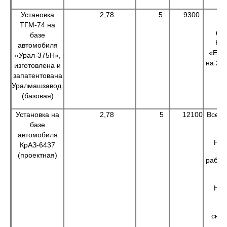
Установка
2,78
5
9300
ТГМ-74 на
(аэ
базе
Кра
автомобиля
«Еме
«Урал-375Н»,
на 200
изготовлена и
запатентована
Уралмашзавод.
(базовая)
Установка на
2,78
5
12100
В
базе
автомобиля
На 
КрАЗ-6437
(проектная)
ра
На 
л
сн