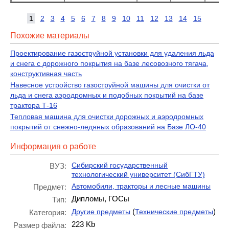
1
2
3
4
5
6
7
8
9
10
11
12
13
14
15
Похожие материалы
Проектирование газоструйной установки для удаления льда
и снега с дорожного покрытия на базе лесовозного тягача,
конструктивная часть
Навесное устройство газоструйной машины для очистки от
льда и снега аэродромных и подобных покрытий на базе
трактора Т-16
Тепловая машина для очистки дорожных и аэродромных
покрытий от снежно-ледяных образований на Базе ЛО-40
Информация о работе
Сибирский государственный
ВУЗ:
технологический университет (СибГТУ)
Автомобили, тракторы и лесные машины
Предмет:
Дипломы, ГОСы
Тип:
(
)
Другие предметы
Технические предметы
Категория:
223 Kb
Размер файла: