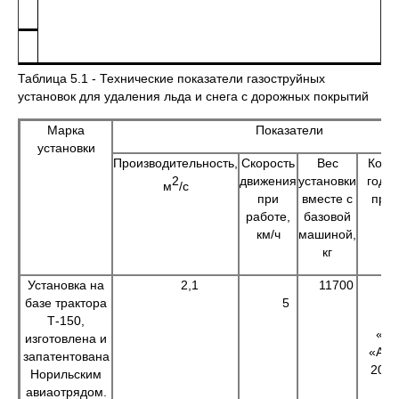
Таблица 5.1 - Технические показатели газоструйных
установок для удаления льда и снега с дорожных покрытий
Марка
Показатели
установки
Производительность,
Скорость
Вес
Кол-
2
движения
установки
год (
м
/с
при
вместе с
пред
работе,
базовой
км/ч
машиной,
кг
Установка на
2,1
11700
базе трактора
5
(а
Т-150,
«Но
изготовлена и
«Алы
запатентована
2003г
Норильским
авиаотрядом.