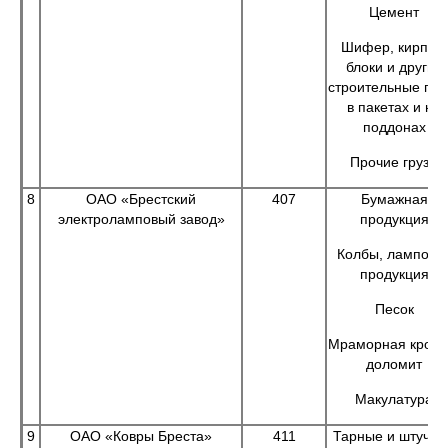
Цемент
Шифер, кирпич,
блоки и другие
строительные гру
в пакетах и на
поддонах
Прочие грузы
8
ОАО «Брестский
407
Бумажная
электроламповый завод»
продукция
Колбы, лампова
продукция
Песок
Мраморная крошк
доломит
Макулатура
9
ОАО «Ковры Бреста»
411
Тарные и штучны