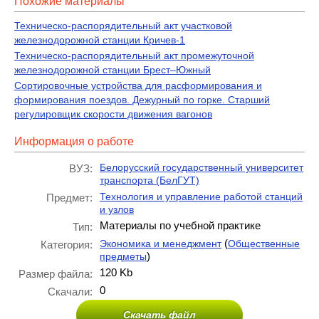
Похожие материалы
Техническо-распорядительный акт участковой
железнодорожной станции Кричев-1
Техническо-распорядительный акт промежуточной
железнодорожной станции Брест–Южный
Сортировочные устройства для расформирования и
формирования поездов. Дежурный по горке. Старший
регулировщик скорости движения вагонов
Информация о работе
Белорусский государственный университет
ВУЗ:
транспорта (БелГУТ)
Технология и управление работой станций
Предмет:
и узлов
Материалы по учебной практике
Тип:
(
Экономика и менеджмент
Общественные
Категория:
)
предметы
120 Kb
Размер файла:
0
Скачали:
Скачать файл