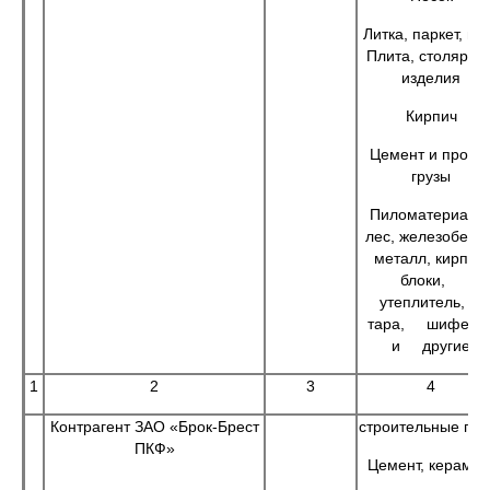
Литка, паркет, ми
Плита, столярны
изделия
Кирпич
Цемент и прочи
грузы
Пиломатериалы
лес, железобетон
металл, кирпич,
блоки,
утеплитель,
тара, шифе
и другие
1
2
3
4
Контрагент ЗАО «Брок-Брест
строительные гру
ПКФ»
Цемент, керамзи