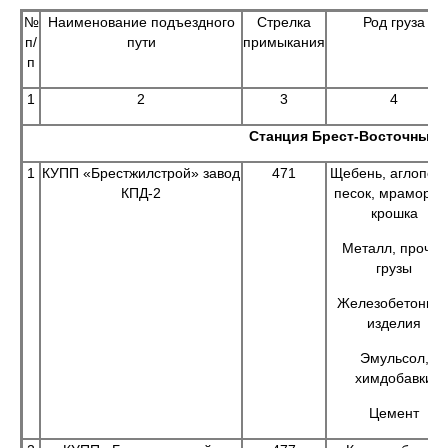
№
Наименование подъездного
Стрелка
Род груза
п/
пути
примыкания
п
1
2
3
4
Станция Брест-Восточный
1
КУПП «Брестжилстрой» завод
471
Щебень, аглопори
КПД-2
песок, мраморна
крошка
Металл, прочие
грузы
Железобетонны
изделия
Эмульсол,
химдобавки
Цемент