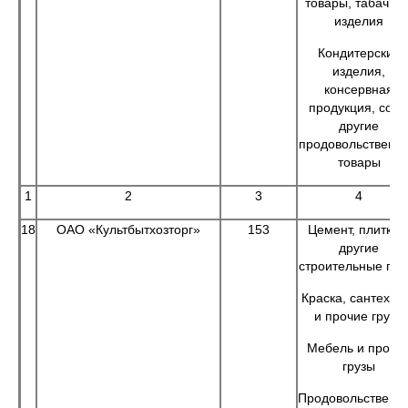
товары, табачны
изделия
Кондитерские
изделия,
консервная
продукция, соль
другие
продовольственн
товары
1
2
3
4
18
ОАО «Культбытхозторг»
153
Цемент, плитка 
другие
строительные гру
Краска, сантехни
и прочие грузы
Мебель и прочи
грузы
Продовольственн