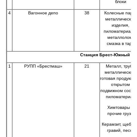
блоки
4
Вагонное депо
38
Колесные пары,
металлические
изделия,
пиломатериалы
металлолом,
смазка в таре
Станция Брест-Южный
1
РУПП «Брестмаш»
21
Металл, трубы
металлические,
готовая продукция
открытом
подвижном состав
пиломатериал
Химтовары и
прочие грузы
Керамзит, щебен
гравий, песок