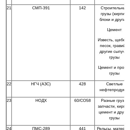
21
СМП-391
142
Строительные
грузы (кирпич,
блоки и другие)
Цемент
Известь, щебень
песок, гравий и
другие сыпучие
грузы
Цемент и прочи
грузы
22
НГЧ (АЗС)
428
Светлые
нефтепродукты
23
НОДХ
60/СО58
Разные грузы,
запчасти, кирпич
цемент и другие
грузы
24
ПМС-289
441
Рельсы, материа