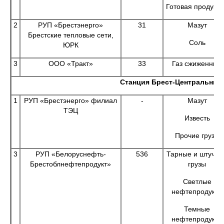
Готовая продукц
2
РУП «Брестэнерго»
31
Мазут
Брестские тепловые сети,
Соль
ЮРК
3
ООО «Тракт»
33
Газ сжиженный
Станция Брест-Центральный
1
РУП «Брестэнерго» филиал
-
Мазут
ТЭЦ
Известь
Прочие грузы
3
РУП «Белоруснефть-
536
Тарные и штучны
Брестоблнефтепродукт»
грузы
Светлые
нефтепродукты
Темные
нефтепродукты