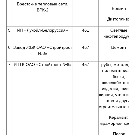
Брестские тепловые сети,
Бензин
ВРК-2
Дизтопливо
5
ИП «Лукойл-Белоруссия»
461
Светлые
нефтепродукты
6
Завод ЖБК ОАО «Стройтрест
457
Цемент
№8»
7
УПТК ОАО «Стройтрест №8»
457
Трубы, металл, ле
пиломатериалы
блоки,
железобетонны
изделия, шифер
кирпич, утеплител
тара и другие
строительные гру
Керамзит,
мраморная крош
Песок