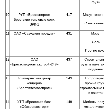
грузы
10
РУП «Брестэнерго»
417
Мазут топочный
Брестские тепловые сети,
Соль навалом
ВРК-1
11
ОАО «Савушкин продукт»
431
Мазут
Соль
Прочие грузы
12
ОАО
437
Строительные
«Брестспецмонтажстрой-249»
грузы в пакетах и 
поддонах
13
Коммерческий центр
149
Гофрокартон,
концерна
прочие грузы,
«Брестмясомолпром»
строительные гру
в пакетах
14
УТП «Брестская база
149
Мебель, посуда
«Облкоопхозторг»
металлическая