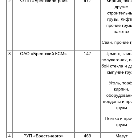
2
КУПП «Брестжилстрой»
477
Кирпич, блоки,
другие
строительные
грузы, лифты,
прочие грузы в
пакетах
Сваи, прочие гру
3
ОАО «Брестский КСМ»
147
Цемент, глина в
полувагонах, песо
бой стекла и друг
сыпучие грузы
Уголь, торф,
кирпич,
оборудование,
поддоны и прочи
грузы
Плитка и прочи
грузы
4
РУП «Брестэнерго»
469
Мазут