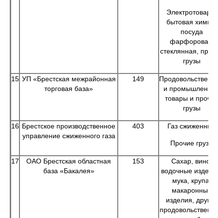
Электротовары,
бытовая химия,
посуда
фарфоровая,
стеклянная, проч
грузы
15
УП «Брестская межрайонная
149
Продовольственн
торговая база»
и промышленны
товары и прочи
грузы
16
Брестское производственное
403
Газ сжиженный
управление сжиженного газа
Прочие грузы
17
ОАО Брестская областная
153
Сахар, вино-
база «Бакалея»
водочные издели
мука, крупа,
макаронные
изделия, другие
продовольственн