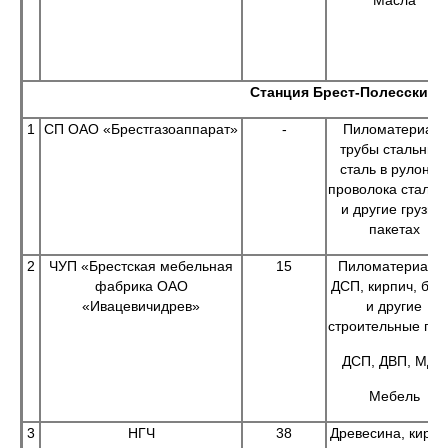
Масла
Станция Брест-Полесский
1
СП ОАО «Брестгазоаппарат»
-
Пиломатериал,
трубы стальные
сталь в рулонах
проволока стальн
и другие грузы в
пакетах
2
ЧУП «Брестская мебельная
15
Пиломатериалы
фабрика ОАО
ДСП, кирпич, бло
«Ивацевичидрев»
и другие
строительные гру
ДСП, ДВП, МДФ
Мебель
3
НГЧ
38
Древесина, кирпи