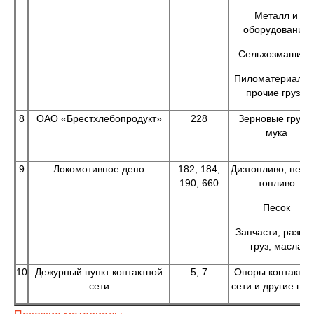
Металл и
оборудование
Сельхозмашин
Пиломатериалы 
прочие грузы
8
ОАО «Брестхлебопродукт»
228
Зерновые грузы
мука
9
Локомотивное депо
182, 184,
Дизтопливо, печн
190, 660
топливо
Песок
Запчасти, разны
груз, масла
10
Дежурный пункт контактной
5, 7
Опоры контактно
сети
сети и другие гру