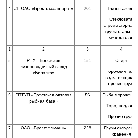
4
СП ОАО «Брестгазоаппарат»
201
Плиты газовые
Стекловата,
стройматериалы
трубы стальные
металлолом
1
2
3
4
5
РПУП Брестский
151
Спирт
ликероводочный завод
Порожняя тара,
«Белалко»
водка в ящиках,
прочие грузы
6
РПТУП «Брестская оптовая
56
Рыба мороженна
рыбная база»
Тара, поддоны
Прочие грузы
7
ОАО «Брестсельмаш»
228
Грузы складског
хранения