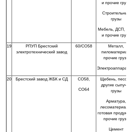
и прочие грузы
Строительные
грузы
Мебель, ДСП, Д
и прочие грузы
19
РПУП Брестский
60/СО58
Металл,
электротехнический завод
пиломатериал,
прочие грузы
Электроаппарату
20
Брестский завод ЖБК и СД
СО58,
Щебень, песок 
другие сыпучие
СО64
грузы
Арматура,
лесоматериалы
готовая продукци
прочие грузы
Цемент