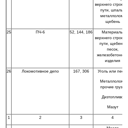
верхнего строен
пути, шпалы,
металлолом,
щебень
25
ПЧ-6
52, 144, 186
Материалы
верхнего строен
пути, щебень,
песок,
железобетонны
изделия
26
Локомотивное депо
167, 306
Уголь или песок
Металлолом,
прочие грузы
Дизтопливо
Мазут
1
2
3
4