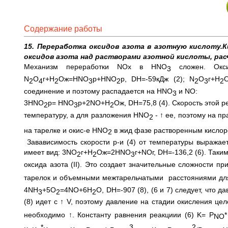
Содержание работы
15. Переработка оксидов азота в азотную кислоту.К
оксидов азота над растворами азотной кислоты, расч
Механизм переработки NOх в HNO
сложен. Окс
3
N
O
г+H
Oж=HNO
р+HNO
р, DН=-59кДж (2); N
O
г+H
2
4
2
3
2
2
3
2
соединение и поэтому распадается на HNO
и NO:
3
3HNO
р= HNO
р+2NO+H
Oж, DН=75,8 (4). Скорость этой 
2
3
2
температуру, а для разложения HNO
- ↑ ее, поэтому на п
2
на тарелке и окис-е HNO
в жид фазе растворенным кислор
2
Завависимость скорости р-и (4) от температуры выражает
имеет вид: 3NO
г+H
Oж=2HNO
г+NOг, DН=-136,2 (6). Таки
2
2
3
оксида азота (II). Это создает значительные сложности 
тарелок и объемными межтарельчатыми расстояниями для
4NH
+5O
=4NO+6H
O, DН=-907 (8), (6 и 7) следует, что
3
2
2
(8) идет с ↑ V, поэтому давление на стадии окисления цел
необходимо ↑. Константу равнения реакциии (6) K= P
*
NO
*
3
2