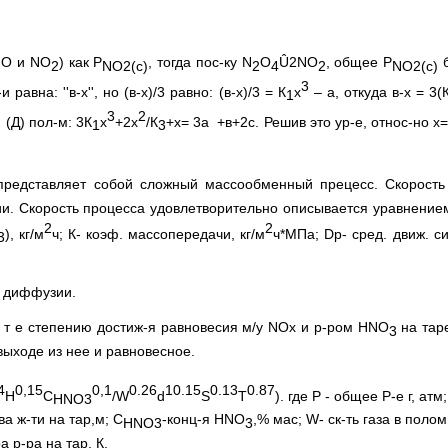
NО и NO
) как Р
, тогда пос-ку N
O
Û2NO
, общее Р
б
2
NO
2(с)
2
4
2
NO
2(с)
3
равна: ''в-х'', но (в-х)/3 равно: (в-х)/3 = К
х
– а, откуда в-х = 3(
1
3
2
и (Д) пол-м: 3К
х
+2х
/К
+х= 3а +в+2с. Решив это ур-е, относ-но х
1
3
редставляет собой сложный массообменный прецесс. Скорость 
и. Скорость процесса удовлетворительно описывается уравнение
2
2
), кг/м
ч; К- коэф. массопередачи, кг/м
ч*МПа; Dp- сред. движ. с
3
ю диффузии.
, т е степению достиж-я равновесия м/у NOх и р-ром HNO
на тар
3
выходе из нее и равновесное.
4
0,15
0,1
0.26
10.15
0.13
0.87
Н
С
/W
d
S
T
). где Р - общее Р-е г, атм
HNO
3
а ж-ти на тар,м; С
-конц-я HNO
,% мас; W- ск-ть газа в полом
HNO
3
3
а р-ра на тар, К.