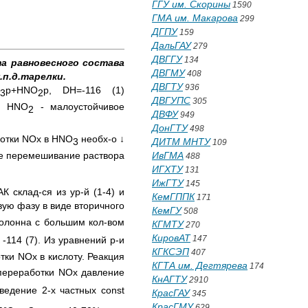
ГГУ им. Скорины
1590
ГМА им. Макарова
299
ДГПУ
159
ДальГАУ
279
ДВГГУ
134
та равновесного состава
ДВГМУ
408
.п.д.тарелки.
ДВГТУ
936
р+HNO
р, DН=-116 (1)
3
2
ДВГУПС
305
ю. HNO
- малоустойчивое
2
ДВФУ
949
ДонГТУ
498
ботки NOх в HNO
необх-о ↓
ДИТМ МНТУ
3
109
ИвГМА
е перемешивание раствора
488
ИГХТУ
131
ИжГТУ
145
 склад-ся из ур-й (1-4) и
КемГППК
171
овую фазу в виде вторичного
КемГУ
508
колонна с большим кол-вом
КГМТУ
270
КировАТ
147
, -114 (7). Из уравнений р-и
КГКСЭП
407
ки NОх в кислоту. Реакция
КГТА им. Дегтярева
174
й переработки NOх давление
КнАГТУ
2910
ведение 2-х частных const
КрасГАУ
345
КрасГМУ
629