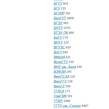
БГТУ
603
БГУ
155
БГУИР
391
БелГУТ
4908
БГЭУ
963
БНТУ
1070
БТЭУ ПК
689
БрГУ
179
ВНТУ
120
ВГУЭС
426
ВлГУ
645
ВМедА
611
ВолгГТУ
235
ВНУ им. Даля
166
ВЗФЭИ
245
ВятГСХА
101
ВятГГУ
139
ВятГУ
559
ГГДСК
171
ГомГМК
501
ГГМУ
1966
ГГТУ им. Сухого
4467