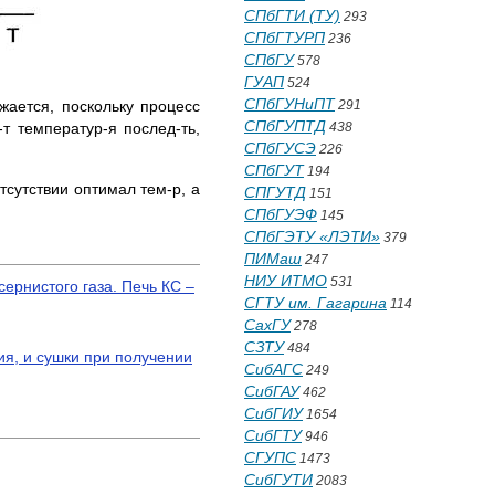
СПбГТИ (ТУ)
293
СПбГТУРП
236
СПбГУ
578
ГУАП
524
СПбГУНиПТ
ижается, поскольку процесс
291
СПбГУПТД
-т температур-я послед-ть,
438
СПбГУСЭ
226
СПбГУТ
194
тсутствии оптимал тем-р, а
СПГУТД
151
СПбГУЭФ
145
СПбГЭТУ «ЛЭТИ»
379
ПИМаш
247
НИУ ИТМО
531
ернистого газа. Печь КС –
СГТУ им. Гагарина
114
СахГУ
278
СЗТУ
484
я, и сушки при получении
СибАГС
249
СибГАУ
462
СибГИУ
1654
СибГТУ
946
СГУПС
1473
СибГУТИ
2083