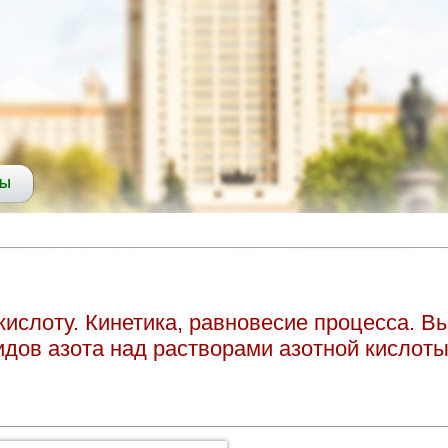
СЫ
кислоту. Кинетика, равновесие процесса. В
идов азота над растворами азотной кислоты