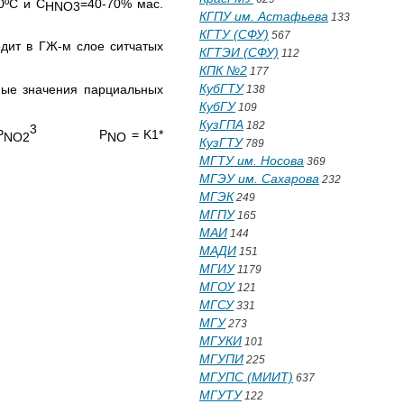
0ºС и С
=40-70% мас.
HNO
3
КГПУ им. Астафьева
133
КГТУ (СФУ)
567
дит в ГЖ-м слое ситчатых
КГТЭИ (СФУ)
112
КПК №2
177
КубГТУ
ные значения парциальных
138
КубГУ
109
КузГПА
182
3
P
P
= K1*
NO
2
NO
КузГТУ
789
МГТУ им. Носова
369
МГЭУ им. Сахарова
232
МГЭК
249
МГПУ
165
МАИ
144
МАДИ
151
МГИУ
1179
МГОУ
121
МГСУ
331
МГУ
273
МГУКИ
101
МГУПИ
225
МГУПС (МИИТ)
637
МГУТУ
122