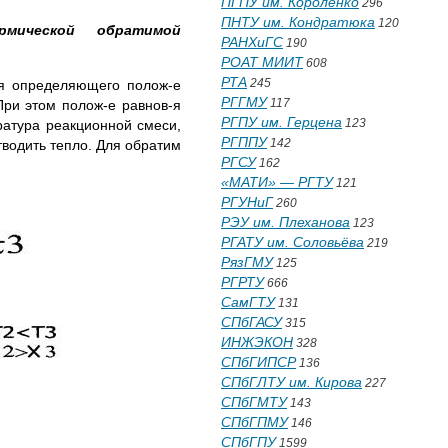
ПГПУ им. Короленко
296
ПНТУ им. Кондратюка
120
ермической обратимой
РАНХиГС
190
РОАТ МИИТ
608
РТА
245
вия определяющего полож-е
РГГМУ
117
При этом полож-е равнов-я
РГПУ им. Герцена
123
ратура реакционной смеси,
РГППУ
142
тводить тепло. Для обратим
РГСУ
162
«МАТИ» — РГТУ
121
РГУНиГ
260
РЭУ им. Плеханова
123
РГАТУ им. Соловьёва
219
РязГМУ
125
РГРТУ
666
СамГТУ
131
СПбГАСУ
315
ИНЖЭКОН
328
СПбГИПСР
136
СПбГЛТУ им. Кирова
227
СПбГМТУ
143
СПбГПМУ
146
СПбГПУ
1599