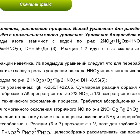
Скачать файл
инетика, равновесие процесса. Вывод уравнения для расчё
ёт с применением этого уравнения. Уравнение длярасчёта к
иды азота взаим-ют с водой по р-м: 2NO
г+H
Oж=HNO
2
2
Oж=HNO
р, DН=-56кДж (3). Реакции 1-2 идут с выс скорость
2
реакции невелика. Из предыдущ уравнений следует, что для перера
рактике главную роль в ускорении распада HNO
играет интенсивно
2
¬
одом по р-и: 2HNO
р+O
г
2HNO
ж, DН=-8,96(5);
2
2
®
3
ся уравнением: lgk=-6250/T+22.65. Суммарная реакция образ-я АК
м оброзом в АК превращ-ся только 2/3 NO
, а 1/3 возвращ-ся в газ
2
при техническом оформлении процесса. Требуется абсорбционная 
¬
 гомогенного окисления вторичного NO по р-и 2NO+O
2NO
2
®
2
 давление по-разному влияет на процессы окисления NH
и переработ
3
есообразно ↓. Реакции (6 и 7) проходят с ↓ V, поэт для глубоко
2
3
 P
/ P
*P
, целесообразно рассматривать как произ
HNO
3
NO
2
H
2
O