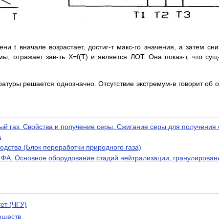
ени t вначале возрастает, достиг-т макс-го значения, а затем сн
ы, отражает зав-ть Х=f(T) и является ЛОТ. Она показ-т, что сущ
атуры решается однозначно. Отсутствие экстремум-в говорит об о
.
й газ. Свойства и получение серы. Сжигание серы для получения с
а
дства (Блок переработки природного газа)
 ФА. Основное оборудование стадий нейтрализации, гранулировани
ет (ЧГУ)
еществ