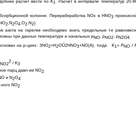
Удобнее расчет вести по K
. Расчет в интервале температур 20-8
1
абсорбционной колонне. Перерабеработка NOх в HNO
происисхо
3
,NO
,N
O
,O
,N
).
2
2
4
2
2
ов азота на тарелке необходимо знать предельные т.е равновес
можны при данных температуре и начальных p
, p
, p
NO
NO
2
N
2
O
4.
снован на р-циях: 3NO
+Н
ОÛ2НNO
+NO(А), тогда K
= P
/ 
2
2
3
1
NO
2
/
K
NO
2
3
чное парц.давл-ие NO
2.
NO и N
O
:
2
4
л-ного NO
.
2