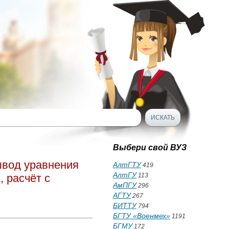
Выбери свой ВУЗ
ывод уравнения
АлтГТУ
419
АлтГУ
, расчёт с
113
АмПГУ
296
АГТУ
267
БИТТУ
794
БГТУ «Военмех»
1191
БГМУ
172