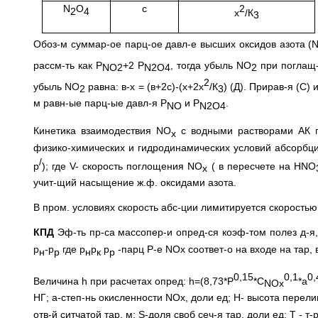
N
O
с
2
2
4
х
/К
3
Обоз-м суммар-ое парц-ое давл-е высших оксидов азота (
рассм-ть как Р
+2 Р
, тогда убыль NO
при поглащ-и 
NO
2
N
2
O
4
2
2
убыль NO
равна: в-х = (в+2с)-(х+2х
/К
) (Д). Прирав-я (С) 
2
3
м равн-ые парц-ые давл-я Р
и Р
.
NO
N
2
O
4
Кинетика взаимодествия NO
с водными растворами АК п
х
физико-химических и гидродинамических условий абсорбци
/
p
); где V- скорость поглощения NO
( в пересчете на HNO
х
учит-щий насыщение ж.ф. оксидами азота.
В пром. условиях скорость абс-ции лимитируется скорость
КПД
Эф-ть пр-са массопер-и опред-ся коэф-том полез д-я
р
-р
где р
р
р
-парц Р-е NOх соответ-о на входе на тар, 
н
р
н
к
р
0,15
0,1
0,
Величина h при расчетах опред: h=(8,73*Р
*С
*a
NO
х
НГ; a-степ-нь окисленности NOх, доли ед; Н- высота перелив
отв-й ситчатой тар, м; S-доля своб сеч-я тар, доли ед; Т - т-р