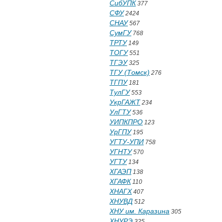
СибУПК
377
СФУ
2424
СНАУ
567
СумГУ
768
ТРТУ
149
ТОГУ
551
ТГЭУ
325
ТГУ (Томск)
276
ТГПУ
181
ТулГУ
553
УкрГАЖТ
234
УлГТУ
536
УИПКПРО
123
УрГПУ
195
УГТУ-УПИ
758
УГНТУ
570
УГТУ
134
ХГАЭП
138
ХГАФК
110
ХНАГХ
407
ХНУВД
512
ХНУ им. Каразина
305
ХНУРЭ
325