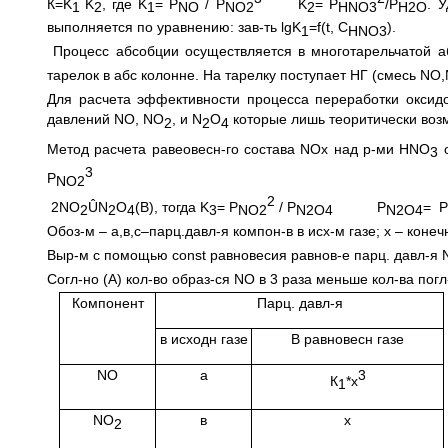
К=K
K
, где K
= P
/ P
K
= P
/P
. 
1
2
1
NO
NO
2
2
HNO
3
H
2
O
выполняется по уравнению: зав-ть lgK
=f(t, С
).
1
HNO
3
Процесс абсобции осуществляется в многотарельчатой 
тарелок в абс колонне. На тарелку поступает НГ (смесь NO
Для расчета эффективности процесса переработки оксид
давлений NO, NO
, и N
O
которые лишь теоритически воз
2
2
4
Метод расчета равеовесн-го состава NOх над р-ми HNO
о
3
3
P
NO
2
2
2NO
ÛN
O
(В), тогда K
= P
/ P
P
=
P
2
2
4
3
NO
2
N
2
O
4
N
2
O
4
Обоз-м – а,в,с–парц.давл-я компон-в в исх-м газе; х – коне
Выр-м с помощью const равновесия равнов-е парц. давл-я 
Согл-но (А) кол-во образ-ся NО в 3 раза меньше кол-ва пог
Компонент
Парц. давл-я
в исходн газе
В равновесн газе
NO
а
3
К
*х
1
NO
в
х
2