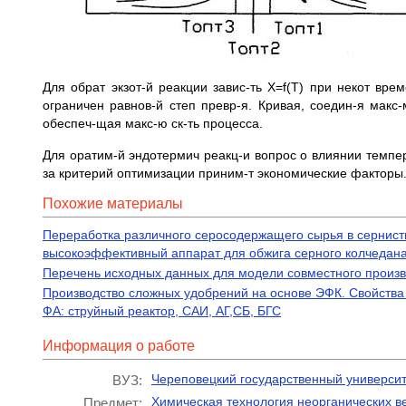
Для обрат экзот-й реакции завис-ть Х=f(T) при некот врем
ограничен равнов-й степ превр-я. Кривая, соедин-я макс-м
обеспеч-щая макс-ю ск-ть процесса.
Для оратим-й эндотермич реакц-и вопрос о влиянии темпер
за критерий оптимизации приним-т экономические факторы
Похожие материалы
Переработка различного серосодержащего сырья в сернисты
высокоэффективный аппарат для обжига серного колчедан
Перечень исходных данных для модели совместного произво
Производство сложных удобрений на основе ЭФК. Свойства
ФА: струйный реактор, САИ, АГ,СБ, БГС
Информация о работе
Череповецкий государственный университ
ВУЗ:
Химическая технология неорганических в
Предмет: