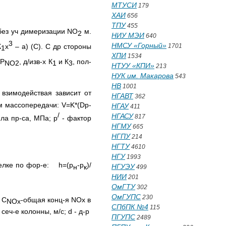
МТУСИ
179
ХАИ
656
ТПУ
455
ез уч димеризации NO
м.
2
НИУ МЭИ
640
3
НМСУ «Горный»
К
х
– а) (С). С др стороны
1701
1
ХПИ
1534
=Р
, д/изв-х К
и К
, пол-
NO
2
1
3
НТУУ «КПИ»
213
НУК им. Макарова
543
НВ
1001
взимодействая зависит от
НГАВТ
362
м массопередачи: V=K*(Dp-
НГАУ
411
/
НГАСУ
817
ила пр-са, МПа; p
- фактор
НГМУ
665
НГПУ
214
НГТУ
4610
НГУ
1993
елке по фор-е: h=(р
-р
)/
НГУЭУ
н
к
499
НИИ
201
ОмГТУ
302
ОмГУПС
230
; С
-общая конц-я NOх в
NO
х
СПбПК №4
115
 сеч-е колонны, м/с; d - д-р
ПГУПС
2489