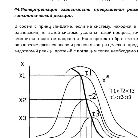
44.Интерпретация зависимости превращения ре
каталитической реакции.
В соот-и с принц Ле-Шат-е, если на систему, наход-ся в
равновесия, то в этой системе усилится такой процесс, т
сместится в соотв-м направл-и. Если протек-т обрат экзо
равновесие сдвиг-ся влево и равнов-я конц-я целевого прод
эндотерм-й реакц-, протек-й с поглащ-м тепла необходимо 