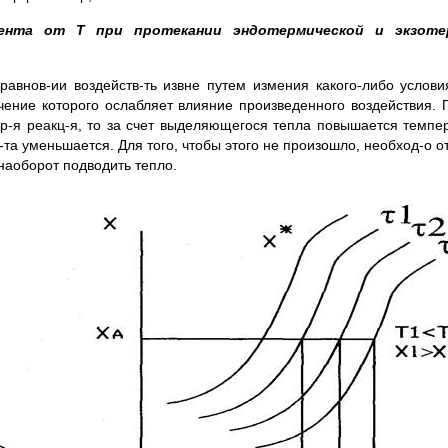
агента от Т при протекании эндотермической и экзот
 равнов-ии воздейств-ть извне путем измения какого-либо усло
ечение которого ослабляет влияние произведенного воздействия. 
тер-я реакц-я, то за счет выделяющегося тепла повышается темпе
-та уменьшается. Для того, чтобы этого не произошло, необход-о о
наоборот подводить тепло.