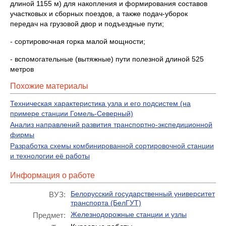
длиной 1155 м) для накопления и формирования составов
участковых и сборных поездов, а также подач-уборок
передач на грузовой двор и подъездные пути;
- сортировочная горка малой мощности;
- вспомогательные (вытяжные) пути полезной длиной 525
метров
Похожие материалы
Техническая характеристика узла и его подсистем (на
примере станции Гомель-Северный)
Анализ направлений развития транспортно-экспедиционной
фирмы
Разработка схемы комбинированной сортировочной станции
и технологии её работы
Информация о работе
Белорусский государственный университет
ВУЗ:
транспорта (БелГУТ)
Железнодорожные станции и узлы
Предмет: