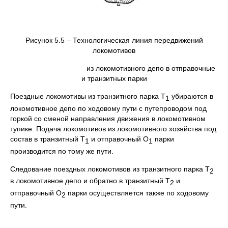
Рисунок 5.5 – Технологическая линия передвижений
локомотивов
из локомотивного депо в отправочные
и транзитных парки
Поездные локомотивы из транзитного парка Т
убираются в
1
локомотивное депо по ходовому пути с путепроводом под
горкой со сменой направления движения в локомотивном
тупике. Подача локомотивов из локомотивного хозяйства под
состав в транзитный Т
и отправочный О
парки
1
1
производится по тому же пути.
Следование поездных локомотивов из транзитного парка Т
2
в локомотивное депо и обратно в транзитный Т
и
2
отправочный О
парки осуществляется также по ходовому
2
пути.