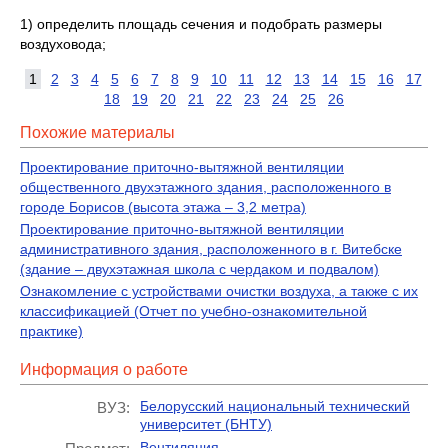
1) определить площадь сечения и подобрать размеры
воздуховода;
1
2
3
4
5
6
7
8
9
10
11
12
13
14
15
16
17
18
19
20
21
22
23
24
25
26
Похожие материалы
Проектирование приточно-вытяжной вентиляции
общественного двухэтажного здания, расположенного в
городе Борисов (высота этажа – 3,2 метра)
Проектирование приточно-вытяжной вентиляции
административного здания, расположенного в г. Витебске
(здание – двухэтажная школа с чердаком и подвалом)
Ознакомление с устройствами очистки воздуха, а также с их
классификацией (Отчет по учебно-ознакомительной
практике)
Информация о работе
Белорусский национальный технический
ВУЗ:
университет (БНТУ)
Вентиляция