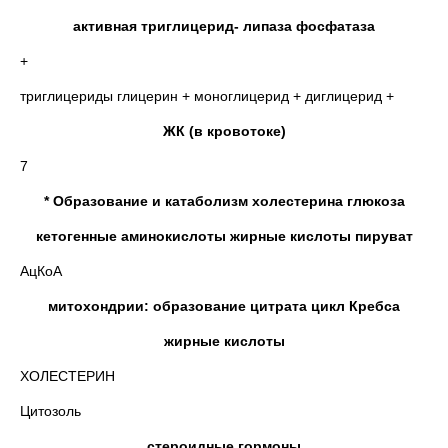
активная триглицерид- липаза фосфатаза
+
триглицериды глицерин + моноглицерид + диглицерид +
ЖК (в кровотоке)
7
* Образование и катаболизм холестерина глюкоза
кетогенные аминокислоты жирные кислоты пируват
АцКоА
митохондрии: образование цитрата цикл Кребса
жирные кислоты
ХОЛЕСТЕРИН
Цитозоль
стероидные гормоны