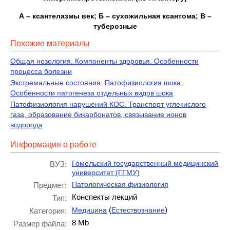
А – ксантелазмы век; Б – сухожильная ксантома; В –
туберозные
Похожие материалы
Общая нозология. Компоненты здоровья. Особенности
процесса болезни
Экстремальные состояния. Патофизиология шока.
Особенности патогенеза отдельных видов шока
Патофизиология нарушений КОС. Транспорт углекислого
газа, образование бикарбонатов, связывание ионов
водорода
Информация о работе
Гомельский государственный медицинский
ВУЗ:
университет (ГГМУ)
Патологическая физиология
Предмет:
Конспекты лекций
Тип:
(
)
Медицина
Естествознание
Категория:
8 Mb
Размер файла: