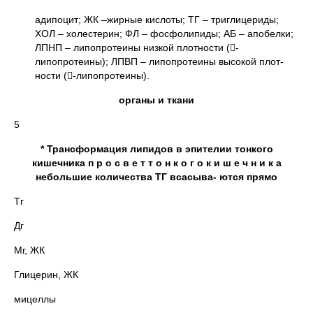
адипоцит; ЖК –жирные кислоты; ТГ – триглицериды;
ХОЛ – холестерин; ФЛ – фосфолипиды; АБ – апобелки;
ЛПНП – липопротеины низкой плотности (-
липопротеины); ЛПВП – липопротеины высокой плот-
ности (-липопротеины).
органы и ткани
5
* Трансформация липидов в эпителии тонкого
кишечника п р о с в е т т о н к о г о к и ш е ч н и к а
небольшие количества ТГ всасыва- ются прямо
Тг
Дг
Мг, ЖК
Глицерин, ЖК
мицеллы