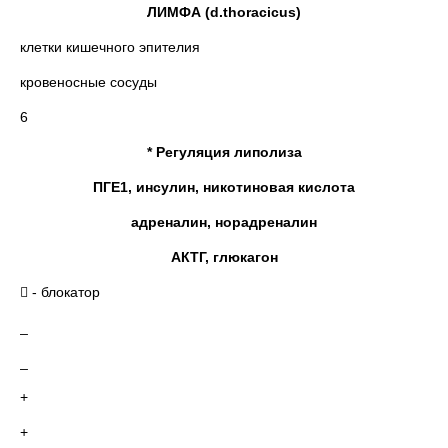
ЛИМФА (d.thoracicus)
клетки кишечного эпителия
кровеносные сосуды
6
* Регуляция липолиза
ПГЕ1, инсулин, никотиновая кислота
адреналин, норадреналин
АКТГ, глюкагон
 - блокатор
_
_
+
+