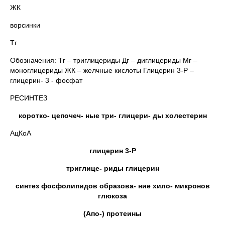
ЖК
ворсинки
Тг
Обозначения: Тг – триглицериды Дг – диглицериды Мг –
моноглицериды ЖК – желчные кислоты Глицерин 3-Р –
глицерин- 3 - фосфат
РЕСИНТЕЗ
коротко- цепочеч- ные три- глицери- ды холестерин
АцКоА
глицерин 3-Р
триглице- риды глицерин
синтез фосфолипидов образова- ние хило- микронов
глюкоза
(Апо-) протеины