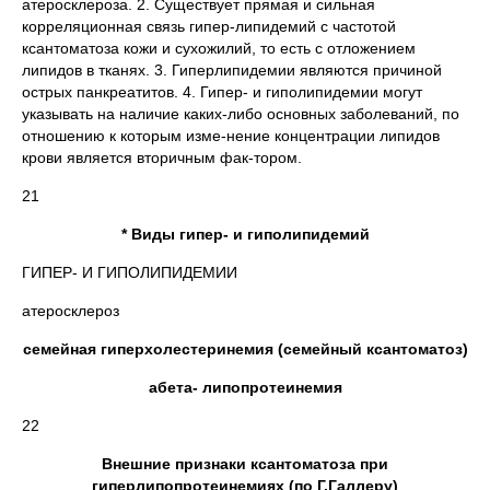
атеросклероза. 2. Существует прямая и сильная
корреляционная связь гипер-липидемий с частотой
ксантоматоза кожи и сухожилий, то есть с отложением
липидов в тканях. 3. Гиперлипидемии являются причиной
острых панкреатитов. 4. Гипер- и гиполипидемии могут
указывать на наличие каких-либо основных заболеваний, по
отношению к которым изме-нение концентрации липидов
крови является вторичным фак-тором.
21
* Виды гипер- и гиполипидемий
ГИПЕР- И ГИПОЛИПИДЕМИИ
атеросклероз
семейная гиперхолестеринемия (семейный ксантоматоз)
абета- липопротеинемия
22
Внешние признаки ксантоматоза при
гиперлипопротеинемиях (по Г.Галлеру)