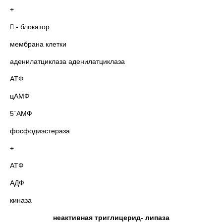
+
 - блокатор
мембрана клетки
аденилатциклаза аденилатциклаза
АТФ
цАМФ
5`АМФ
фосфодиэстераза
+
АТФ
АДФ
киназа
неактивная триглицерид- липаза