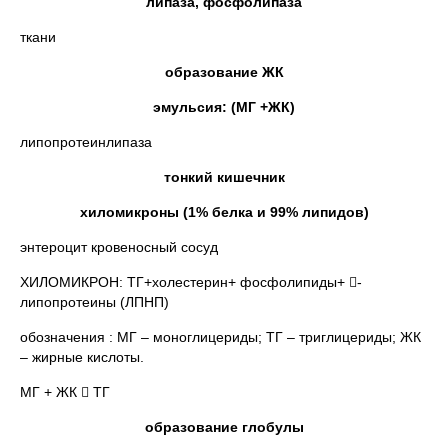
липаза, фосфолипаза
ткани
образование ЖК
эмульсия: (МГ +ЖК)
липопротеинлипаза
тонкий кишечник
хиломикроны (1% белка и 99% липидов)
энтероцит кровеносный сосуд
ХИЛОМИКРОН: ТГ+холестерин+ фосфолипиды+ -
липопротеины (ЛПНП)
обозначения : МГ – моноглицериды; ТГ – триглицериды; ЖК
– жирные кислоты.
МГ + ЖК  ТГ
образование глобулы