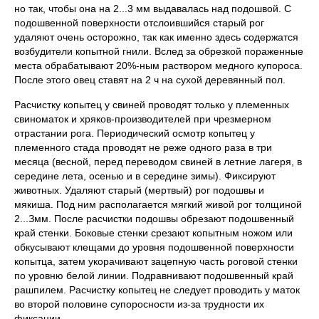
но так, чтобы она на 2...3 мм выдавалась над подошвой. С
подошвенной поверхности отслоившийся старый рог
удаляют очень осторожно, так как именно здесь содержатся
возбудители копытной гнили. Вслед за обрезкой пораженные
места обрабатывают 20%-ным раствором медного купороса.
После этого овец ставят на 2 ч на сухой деревянный пол.
Расчистку копытец у свиней проводят только у племенных
свиноматок и хряков-производителей при чрезмерном
отрастании рога. Периодический осмотр копытец у
племенного стада проводят не реже одного раза в три
месяца (весной, перед переводом свиней в летние лагеря, в
середине лета, осенью и в середине зимы). Фиксируют
животных. Удаляют старый (мертвый) рог подошвы и
мякиша. Под ним располагается мягкий живой рог толщиной
2...Змм. После расчистки подошвы обрезают подошвенный
край стенки. Боковые стенки срезают копытным ножом или
обкусывают клещами до уровня подошвенной поверхности
копытца, затем укорачивают зацепную часть роговой стенки
по уровню белой линии. Подравнивают подошвенный край
рашпилем. Расчистку копытец не следует проводить у маток
во второй половине супоросности из-за трудности их
фиксации.