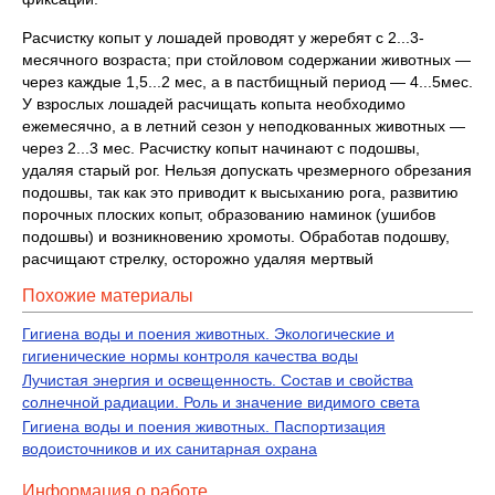
Расчистку копыт у лошадей проводят у жеребят с 2...3-
месячного возраста; при стойловом содержании животных —
через каждые 1,5...2 мес, а в пастбищный период — 4...5мес.
У взрослых лошадей расчищать копыта необходимо
ежемесячно, а в летний сезон у неподкованных животных —
через 2...3 мес. Расчистку копыт начинают с подошвы,
удаляя старый рог. Нельзя допускать чрезмерного обрезания
подошвы, так как это приводит к высыханию рога, развитию
порочных плоских копыт, образованию наминок (ушибов
подошвы) и возникновению хромоты. Обработав подошву,
расчищают стрелку, осторожно удаляя мертвый
Похожие материалы
Гигиена воды и поения животных. Экологические и
гигиенические нормы контроля качества воды
Лучистая энергия и освещенность. Состав и свойства
солнечной радиации. Роль и значение видимого света
Гигиена воды и поения животных. Паспортизация
водоисточников и их санитарная охрана
Информация о работе