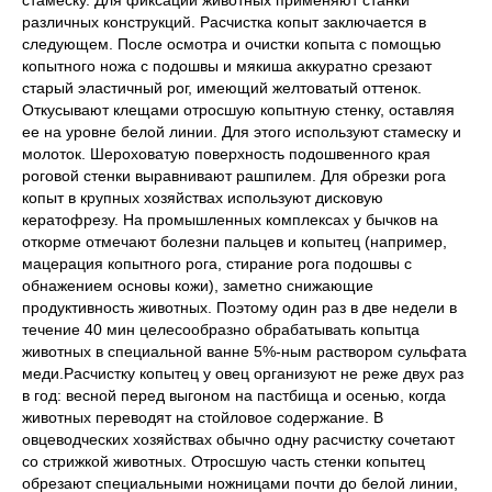
стамеску. Для фиксации животных применяют станки
различных конструкций. Расчистка копыт заключается в
следующем. После осмотра и очистки копыта с помощью
копытного ножа с подошвы и мякиша аккуратно срезают
старый эластичный рог, имеющий желтоватый оттенок.
Откусывают клещами отросшую копытную стенку, оставляя
ее на уровне белой линии. Для этого используют стамеску и
молоток. Шероховатую поверхность подошвенного края
роговой стенки выравнивают рашпилем. Для обрезки рога
копыт в крупных хозяйствах используют дисковую
кератофрезу. На промышленных комплексах у бычков на
откорме отмечают болезни пальцев и копытец (например,
мацерация копытного рога, стирание рога подошвы с
обнажением основы кожи), заметно снижающие
продуктивность животных. Поэтому один раз в две недели в
течение 40 мин целесообразно обрабатывать копытца
животных в специальной ванне 5%-ным раствором сульфата
меди.Расчистку копытец у овец организуют не реже двух раз
в год: весной перед выгоном на пастбища и осенью, когда
животных переводят на стойловое содержание. В
овцеводческих хозяйствах обычно одну расчистку сочетают
со стрижкой животных. Отросшую часть стенки копытец
обрезают специальными ножницами почти до белой линии,