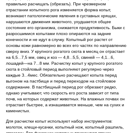
правильно расчищать (обрезать). При чрезмерном
отрастании копытного рога изменяется форма копыт,
возникают патологические явления в суставных хрящах,
нарушаются движения животного, ухудшается общее
состояние его организма, снижается продуктивность. Быки с
разросшимися копытами плохо опираются на задние
конечности и не идут в случку. Копытный рог растет от
основы кожи равномерно во всех его частях по направлению
сверху вниз. У крупного рогатого скота в месяц он отрастает
на 6,5...7,5 мм, овец и коз — 4,8...5,5, свиней — 4,1...6,
лошадей—на 7...8 мм. Расчистку копыт у крупного рогатого
скота в стойловый период выполняют регулярно через
каждые З...4мес. Обязательно расчищают копыта перед
выгоном на пастбище и перед переходом на стойловое
содержание. В пастбищный период рог обрезают редко,
однако учитывают, что скорость его роста зависит от типа
почв, на которых содержат животных. На влажных почвах он
отрастает быстрее, а изнашивается меньше, чем на сухих и
каменистых.
Для расчистки копыт используют набор инструментов:
молоток, клещи-кусачки, копытный нож, копытный рашпиль,