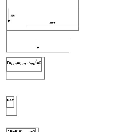
/
D
t
=
t
-
t
=0
c
т
c
т
c
т
нет
Δ
F
=
F
-
F
=0