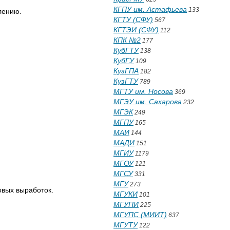
КГПУ им. Астафьева
133
лению.
КГТУ (СФУ)
567
КГТЭИ (СФУ)
112
КПК №2
177
КубГТУ
138
КубГУ
109
КузГПА
182
КузГТУ
789
МГТУ им. Носова
369
МГЭУ им. Сахарова
232
МГЭК
249
МГПУ
165
МАИ
144
МАДИ
151
МГИУ
1179
МГОУ
121
МГСУ
331
МГУ
273
овых выработок.
МГУКИ
101
МГУПИ
225
МГУПС (МИИТ)
637
МГУТУ
122