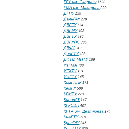
ГГУ им. Скорины
1590
ГМА им. Макарова
299
ДГПУ
159
ДальГАУ
279
ДВГГУ
134
ДВГМУ
408
ДВГТУ
936
ДВГУПС
305
ДВФУ
949
ДонГТУ
498
ДИТМ МНТУ
109
ИвГМА
488
ИГХТУ
131
ИжГТУ
145
КемГППК
171
КемГУ
508
КГМТУ
270
КировАТ
147
КГКСЭП
407
КГТА им. Дегтярева
174
КнАГТУ
2910
КрасГАУ
345
КрасГМУ
629