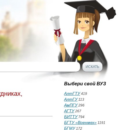
Выбери свой ВУЗ
дниках,
АлтГТУ
419
АлтГУ
113
АмПГУ
296
АГТУ
267
БИТТУ
794
БГТУ «Военмех»
1191
БГМУ
172