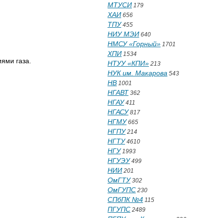
МТУСИ
179
ХАИ
656
ТПУ
455
НИУ МЭИ
640
НМСУ «Горный»
1701
ХПИ
1534
ями газа.
НТУУ «КПИ»
213
НУК им. Макарова
543
НВ
1001
НГАВТ
362
НГАУ
411
НГАСУ
817
НГМУ
665
НГПУ
214
НГТУ
4610
НГУ
1993
НГУЭУ
499
НИИ
201
ОмГТУ
302
ОмГУПС
230
СПбПК №4
115
ПГУПС
2489