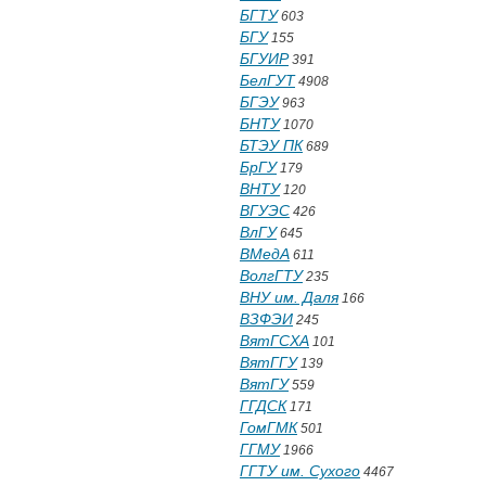
БГТУ
603
БГУ
155
БГУИР
391
БелГУТ
4908
БГЭУ
963
БНТУ
1070
БТЭУ ПК
689
БрГУ
179
ВНТУ
120
ВГУЭС
426
ВлГУ
645
ВМедА
611
ВолгГТУ
235
ВНУ им. Даля
166
ВЗФЭИ
245
ВятГСХА
101
ВятГГУ
139
ВятГУ
559
ГГДСК
171
ГомГМК
501
ГГМУ
1966
ГГТУ им. Сухого
4467