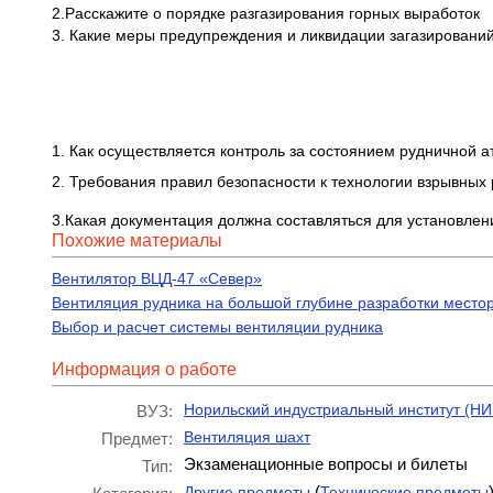
2.Расскажите о порядке разгазирования горных выработок
3. Какие меры предупреждения и ликвидации загазирований
1. Как осуществляется контроль за состоянием рудничной 
2. Требования правил безопасности к технологии взрывных 
3.Какая документация должна составляться для установлен
Похожие материалы
Вентилятор ВЦД-47 «Север»
Вентиляция рудника на большой глубине разработки место
Выбор и расчет системы вентиляции рудника
Информация о работе
Норильский индустриальный институт (НИ
ВУЗ:
Вентиляция шахт
Предмет:
Экзаменационные вопросы и билеты
Тип:
(
Другие предметы
Технические предметы