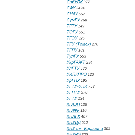
СибУПК
377
СФУ
2424
СНАУ
567
СумГУ
768
ТРТУ
149
ТОГУ
551
ТГЭУ
325
ТГУ (Томск)
276
ТГПУ
181
ТулГУ
553
УкрГАЖТ
234
УлГТУ
536
УИПКПРО
123
УрГПУ
195
УГТУ-УПИ
758
УГНТУ
570
УГТУ
134
ХГАЭП
138
ХГАФК
110
ХНАГХ
407
ХНУВД
512
ХНУ им. Каразина
305
ХНУРЭ
325