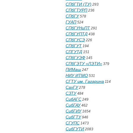
СПбГТИ (ТУ)
293
СПбГТУРП
236
СПбГУ
578
ГУАП
524
СПбГУНиПТ
291
СПбГУПТД
438
СПбГУСЭ
226
СПбГУТ
194
СПГУТД
151
СПбГУЭФ
145
СПбГЭТУ «ЛЭТИ»
379
ПИМаш
247
НИУ ИТМО
531
СГТУ им. Гагарина
114
СахГУ
278
СЗТУ
484
СибАГС
249
СибГАУ
462
СибГИУ
1654
СибГТУ
946
СГУПС
1473
СибГУТИ
2083