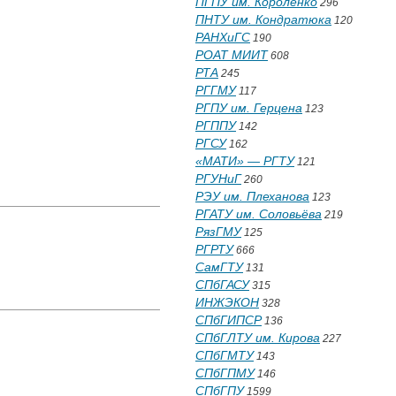
ПГПУ им. Короленко
296
ПНТУ им. Кондратюка
120
РАНХиГС
190
РОАТ МИИТ
608
РТА
245
РГГМУ
117
РГПУ им. Герцена
123
РГППУ
142
РГСУ
162
«МАТИ» — РГТУ
121
РГУНиГ
260
РЭУ им. Плеханова
123
РГАТУ им. Соловьёва
219
РязГМУ
125
РГРТУ
666
СамГТУ
131
СПбГАСУ
315
ИНЖЭКОН
328
СПбГИПСР
136
СПбГЛТУ им. Кирова
227
СПбГМТУ
143
СПбГПМУ
146
СПбГПУ
1599