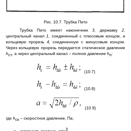
Рис. 10.7. Трубка Пито
Трубка Пито имеет наконечник
3,
державку
2,
централь­ный канал
1,
соединенный с плюсовым концом, и
кольцевую прорезь
4,
соединенную с минусовым концом.
Через кольцевую прорезь передается статическое давле­ние
h
, а через централь­ный канал – полное давление
h
:
ст
п
(10.7)
(10.8)
(10.9)
где
h
– скоростное давление, Па;
ск
3