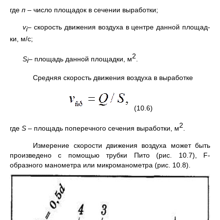
где
п
– число площадок в сечении выработки;
v
– скорость движения воздуха в центре данной площад­
i
ки, м/с;
2
S
– площадь данной площадки, м
.
i
Средняя скорость движения воздуха в выработке
(10.6)
2
где
S
– площадь поперечного сечения выработки, м
.
Измерение скорости движения воздуха может быть
произ­ведено с по­мощью трубки Пито (рис. 10.7), F-
образного мано­метра или микроманометра (рис. 10.8).