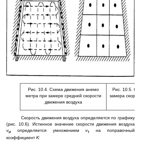
Рис. 10.4. Схема движения анемо
Рис. 10.5. С
метра при замере средней скороcти
замера скор
движения воздуха
Скорость движения воздуха определяется по графику
(рис. 10.6). Ис­тинное значение скорости движения воздуха
v
оп­ределяется умножением
v
на поправочный
и
т
коэффициент
K
: