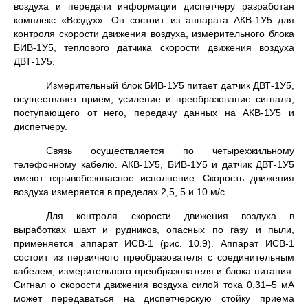
воздуха и передачи информации диспетчеру разработан
комплекс «Воз­дух». Он состоит из аппа­рата АКВ-1У5 для
контроля скорости движения воздуха, измерительного блока
БИВ-1У5, теплового датчика скорости движения воздуха
ДВТ-1У5.
Измерительный блок БИВ-1У5 питает датчик ДВТ-1У5,
осу­ществляет прием, усиление и преобразование сигнала,
поступа­ющего от него, передачу данных на АКВ-1У5 и
диспетчеру.
Связь осуществляется по четырехжильному
телефонному кабелю. АКВ-1У5, БИВ-1У5 и датчик ДВТ-1У5
имеют взрывобезопасное исполнение. Скорость движения
воздуха измеряется в пределах 2,5, 5 и 10 м/с.
Для контроля скорости движения воздуха в
выработках шахт и рудни­ков, опасных по газу и пыли,
применяется аппарат ИСВ-1 (рис. 10.9). Аппа­рат ИСВ-1
состоит из первичного преобразова­теля с соединительным
кабе­лем, измерительного преобразова­теля и блока питания.
Сигнал о скорости движения воздуха си­лой тока 0,31–5 мА
может передаваться на диспетчер­скую стой­ку приема