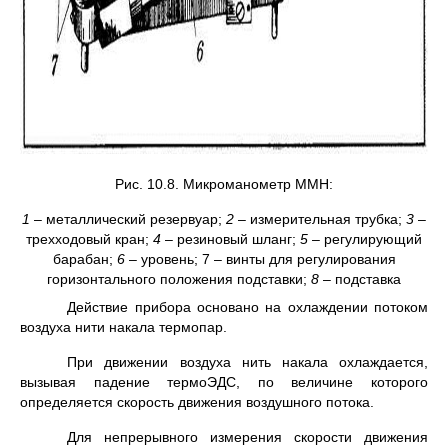
Рис. 10.8. Микроманометр ММН:
1
– металлический резервуар;
2
– измерительная трубка;
3
–
трехходовый кран;
4
– резиновый шланг;
5
– регулирующий
барабан;
6
– уровень; 7 – винты для регулирования
горизонтального положения подставки;
8
– под­ставка
Действие прибора основано на охлаждении потоком
возду­ха нити на­кала термопар.
При движении воздуха нить накала охлаждается,
вызывая падение тер­моЭДС, по величине которого
определяется ско­рость движения воздушного потока.
Для непрерывного измерения скорости движения