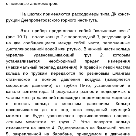
с помощью анемометров.
На шахтах применяются расходомеры типа ДК конст­
рукции Днепро­петровского горного института.
Этот прибор представляет собой “кольцевые весы”
(рис. 10.1) – полое кольцо
1
с перегородкой
3,
разделяющей
на две сообщаю­щиеся между собой части, заполненные
дистиллированной водой или ртутью. В нижней части кольца
укреплен уравновешивающий груз
2,
которым
устанавливается необ­ходимый предел измерения
(максимальный перепад давления). К правой и левой частям
коль­ца по трубкам передаются по резиновым шлангам
статиче­ское и полное давления воздуха (измеряется
скоростное давление) от трубки Пито, установленной в
канале вентилятора. В результате разности подводи­мых к
частям кольца давлений происходит пере­мещение жидкости
в полость кольца с меньшим давлением. Коль­цо
поворачивается до тех пор, пока соз­данный крутящий
момент не будет уравновешен противоположно направ­
ленным моментом от груза
2.
Угол поворота кольца
отмечается на шкале
4.
Одновре­менно на бумажной ленте
5, закрепленной на барабане, приводи­мом в движение