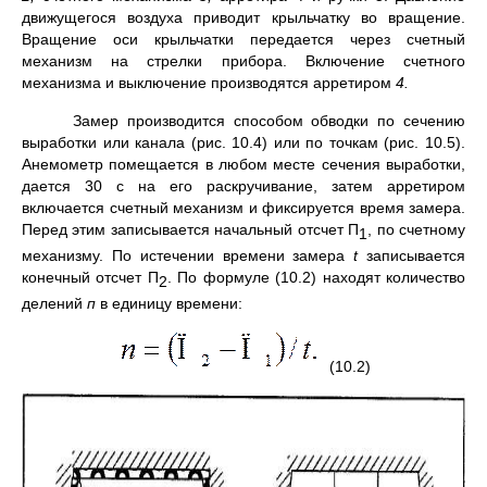
движуще­гося воздуха приводит крыльчатку во вращение.
Вращение оси крыльчатки передается через счет­ный
механизм на стрелки при­бора. Включение счетного
механизма и выклю­чение произво­дятся арретиром
4.
Замер производится способом обводки по сечению
выра­ботки или ка­нала (рис. 10.4) или по точкам (рис. 10.5).
Анемометр помещается в любом месте сечения выработки,
дается 30 с на его раскручивание, затем арретиром
включается счетный меха­низм и фиксируется время замера.
Перед этим за­писывается на­чальный отсчет П
, по счетному
1
механизму. По истечении вре­ме­ни замера
t
записывается
конечный отсчет П
. По формуле (10.2) находят количество
2
делений
п
в единицу времени:
(10.2)