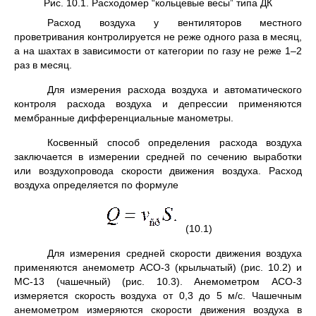
Рис. 10.1. Расходомер “кольцевые весы” типа ДК
Расход воздуха у вентиляторов местного
проветривания контролиру­ется не реже одного раза в месяц,
а на шахтах в зависимости от категории по газу не реже 1–2
раз в месяц.
Для измерения расхода воздуха и автоматического
контро­ля расхода воздуха и депрессии применяются
мембранные диф­ференциальные мано­метры.
Косвенный способ определения расхода воздуха
заключа­ется в измере­нии средней по сечению выработки
или воздухо­провода скорости движения воздуха. Расход
воздуха определяет­ся по формуле
(10.1)
Для измерения средней скорости движения воздуха
приме­няются ане­мометр АСО-3 (крыльчатый) (рис. 10.2) и
МС-13 (ча­шечный) (рис. 10.3). Анемометром АСО-3
измеряется скорость воздуха от 0,3 до 5 м/с. Чашечным
анемометром измеряются ско­рости движения воздуха в