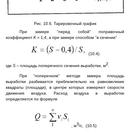
Рис. 10.6. Тарировочный график
При замере “перед собой” поправочный
коэффициент
K
= 1,4, а при за­мере способом “в сечении”
(10.4)
2
где
S
– площадь поперечного сечения выработки, м
.
При “поперечном” методе замера площадь
выработки раз­бивается при­близительно на равновеликие
квадраты (площа­ди), в центре которых изме­ряют скорости
движения воздуха. Расход воздуха в выработке
определяется по формуле
3
, м
/с, (10.5)