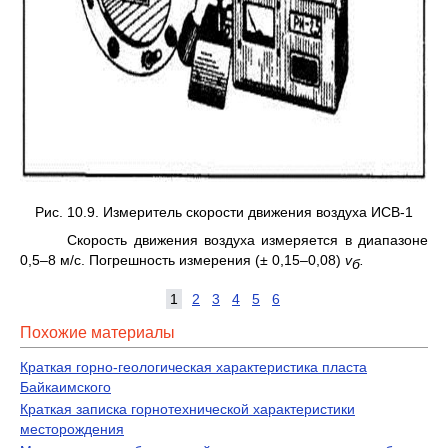
Рис. 10.9. Измеритель скорости движения воздуха ИСВ-1
Скорость движения воздуха измеряется в диапазоне
0,5–8 м/с. Погреш­ность измерения (± 0,15–0,08)
v
.
б
1
2
3
4
5
6
Похожие материалы
Краткая горно-геологическая характеристика пласта
Байкаимского
Краткая записка горнотехнической характеристики
месторождения