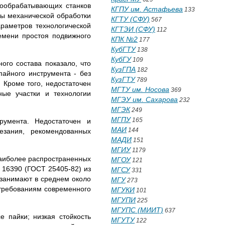
есообрабатывающих станков
КГПУ им. Астафьева
133
ы механи­ческой обработки
КГТУ (СФУ)
567
ра­метров технологической
КГТЭИ (СФУ)
112
­мени простоя подвижного
КПК №2
177
КубГТУ
138
КубГУ
109
го состава показа­ло, что
КузГПА
182
айного инстру­мента - без
КузГТУ
789
 Кро­ме того, недостаточен
МГТУ им. Носова
369
ные участки и технологии
МГЭУ им. Сахарова
232
МГЭК
249
МГПУ
165
румента. Недостаточен и
МАИ
144
езания, рекомендованных
МАДИ
151
МГИУ
1179
наиболее распространенных
МГОУ
121
 16390 (ГОСТ 25405-82) из
МГСУ
331
 занимают в среднем около
МГУ
273
 требованиям современного
МГУКИ
101
МГУПИ
225
МГУПС (МИИТ)
637
 пайки; низкая стойкость
МГУТУ
122