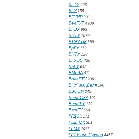
БГТУ
603
БГУ
155
БГУИР
391
БелГУТ
4908
БГЭУ
963
БНТУ
1070
БТЭУ ПК
689
БрГУ
179
ВНТУ
120
ВГУЭС
426
ВлГУ
645
ВМедА
611
ВолгГТУ
235
ВНУ им. Даля
166
ВЗФЭИ
245
ВятГСХА
101
ВятГГУ
139
ВятГУ
559
ГГДСК
171
ГомГМК
501
ГГМУ
1966
ГГТУ им. Сухого
4467