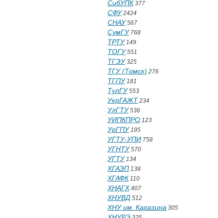
СибУПК
377
СФУ
2424
СНАУ
567
СумГУ
768
ТРТУ
149
ТОГУ
551
ТГЭУ
325
ТГУ (Томск)
276
ТГПУ
181
ТулГУ
553
УкрГАЖТ
234
УлГТУ
536
УИПКПРО
123
УрГПУ
195
УГТУ-УПИ
758
УГНТУ
570
УГТУ
134
ХГАЭП
138
ХГАФК
110
ХНАГХ
407
ХНУВД
512
ХНУ им. Каразина
305
ХНУРЭ
325