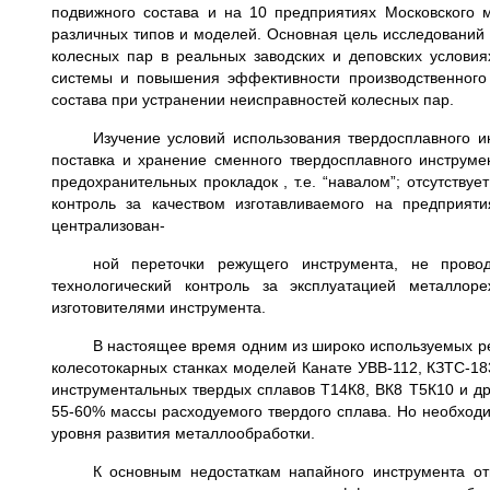
подвижного состава и на 10 пред­приятиях Московского 
различных типов и моделей. Основная цель исследований -
колесных пар в реальных заводских и деповских ус­ловия
системы и повышения эффективности производ­ственного
состава при устранении неисправностей ко­лесных пар.
Изучение условий использования твердосплавного ин
поставка и хранение сменно­го твердосплавного инструме
предохранительных про­кладок , т.е. “навалом”; отсутству
контроль за качеством изготавливаемого на пред­прият
централизован-
ной переточки режущего инструмента, не провод
технологический контроль за эксплуатацией металло
изготовителями инструмента.
В настоящее время одним из широко используемых ре
колесотокарных станках моделей Канате УВВ-112, КЗТС-1
инструментальных твердых сплавов Т14К8, ВК8 Т5К10 и д
55-60% массы расходуемого твердого сплава. Но необходи
уровня развития металлообработки.
К основным недостаткам напайного инструмента от