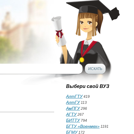
Выбери свой ВУЗ
АлтГТУ
419
АлтГУ
113
АмПГУ
296
АГТУ
267
БИТТУ
794
БГТУ «Военмех»
1191
БГМУ
172