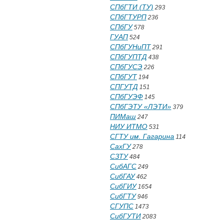
СПбГТИ (ТУ)
293
СПбГТУРП
236
СПбГУ
578
ГУАП
524
СПбГУНиПТ
291
СПбГУПТД
438
СПбГУСЭ
226
СПбГУТ
194
СПГУТД
151
СПбГУЭФ
145
СПбГЭТУ «ЛЭТИ»
379
ПИМаш
247
НИУ ИТМО
531
СГТУ им. Гагарина
114
СахГУ
278
СЗТУ
484
СибАГС
249
СибГАУ
462
СибГИУ
1654
СибГТУ
946
СГУПС
1473
СибГУТИ
2083