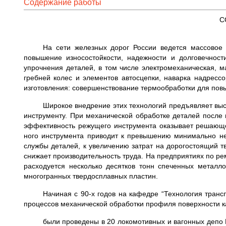
Содержание работы
С
На сети железных дорог России ведется массовое
повышение износостойкости, надеж­ности и долговечност
упрочнения деталей, в том числе электромеханическая, ма
гребней колес и элементов автосцепки, наварка надрессо
изготовления: совер­шенствование термообработки для повы
Широкое внедрение этих техно­логий предъявляет выс
инструменту. При ме­ханической обработке деталей пос­л
эффектив­ность режущего инструмента оказы­вает решающ
ного инструмента приводит к превы­шению минимально не
службы деталей, к увеличе­нию затрат на дорогостоящий тв
снижает про­изводительность труда. На предпри­ятиях по 
расходуется несколько десятков тонн спеченных металл
многогранных твердосплавных плас­тин.
Начиная с 90-х годов на кафедре “Технология транс
процессов механической об­работки профиля поверхности к
были проведены в 20 локомотивных и вагонных депо Мо