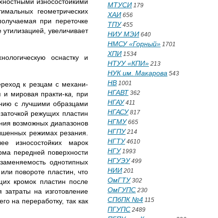
хностными износостойкими
МТУСИ
179
тимальных геометрических
ХАИ
656
о­лучаемая при переточке
ТПУ
455
 утилизацией, увеличива­ет
НИУ МЭИ
640
НМСУ «Горный»
1701
ХПИ
1534
хнологическую оснастку и
НТУУ «КПИ»
213
НУК им. Макарова
543
НВ
1001
реход к резцам с механи­
НГАВТ
362
 и мировая практи-к
а,
при
НГАУ
411
ению с лучшими образцами
НГАСУ
817
 заточкой режущих пластин
НГМУ
665
рения возможных диапазонов
НГПУ
214
вышенных режимах резания.
НГТУ
4610
е износостойких ма­рок
НГУ
1993
рма передней по­верхности
НГУЭУ
499
заме­няемость однотипных
НИИ
201
или повороте пластин, что
ОмГТУ
302
щих кромок пластин после
ОмГУПС
230
я затраты на изготовление
СПбПК №4
115
го на переработку, так как
ПГУПС
2489