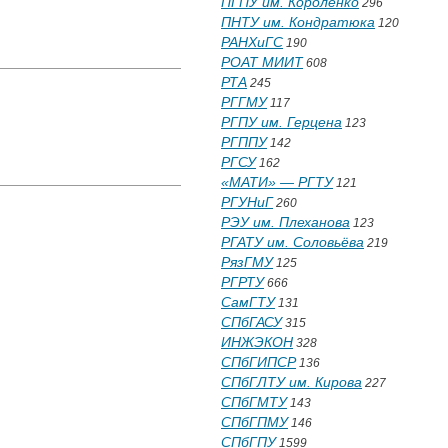
ПГПУ им. Короленко
296
ПНТУ им. Кондратюка
120
РАНХиГС
190
РОАТ МИИТ
608
РТА
245
РГГМУ
117
РГПУ им. Герцена
123
РГППУ
142
РГСУ
162
«МАТИ» — РГТУ
121
РГУНиГ
260
РЭУ им. Плеханова
123
РГАТУ им. Соловьёва
219
РязГМУ
125
РГРТУ
666
СамГТУ
131
СПбГАСУ
315
ИНЖЭКОН
328
СПбГИПСР
136
СПбГЛТУ им. Кирова
227
СПбГМТУ
143
СПбГПМУ
146
СПбГПУ
1599