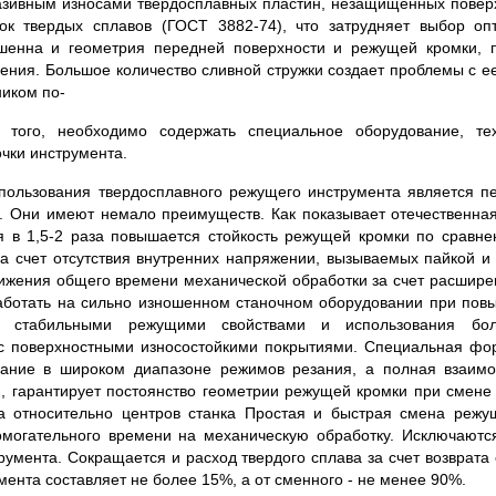
азивным износами твердосплавных пластин, незащищенных повер
ок твердых сплавов (ГОСТ 3882-74), что затрудняет выбор оп
шенна и геометрия передней поверхности и режущей кромки, п
ения. Большое коли­чество сливной стружки создает про­блемы с ее
ником по-
 того, необходимо содержать специальное оборудова­ние, те
чки инстру­мента.
ользования твердосплавного режущего инструмента является пе
 Они имеют немало преимуществ. Как показыва­ет отечественная
я в 1,5-2 раза повышается стойкость режу­щей кромки по сравн
за счет отсутствия внутренних напряже­нии, вызываемых пайкой и
снижения общего времени ме­ханической обработки за счет рас­ши
работать на сильно изношенном станочном обо­рудовании при по
 стабиль­ными режущими свойствами и ис­пользования боле
 с поверхно­стными износостойкими покрытиями. Специальная фо
мание в широком диапазоне режимов резания, а полная взаимо
гарантирует постоян­ство геометрии режущей кромки при смене 
та относительно центров станка Простая и быстрая смена режу
мога­тельного времени на механическую обработку. Исключаютс
румента. Сокращается и расход твердого сплава за счет возврата е
мента составляет не бо­лее 15%, а от сменного - не менее 90%.