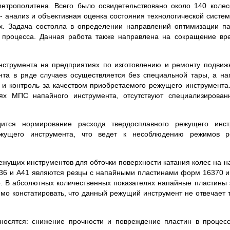
метрополите­на. Всего было освидетельствовано около 140 кол
 ана­лиз и объективная оценка состояния технологической систем
х. Задача состояла в определе­нии направлений оптимизации па
 процесса. Данная работа также направлена на сокращение вре
струмента на предприятиях по изготовлению и ре­монту подвижно
нта в ряде случаев осуществляется без спе­циальной тары, а нап
ет и контроль за качеством приобрета­емого режущего инструмента.
иях МПС напайного инструмен­та, отсутствуют специализирован
ится нормирование расхода твердосплавного режущего инст
режущего инструмента, что ведет к несоблюдению режимов р
жущих инструментов для обточки поверхности катания колес на 
836 и А41 являются резцы с напайными пластинами форм 16370 и
р. В абсолютных количественных показателях напайные пластины
мо констатировать, что данный режущий инструмент не отвечает
носятся: снижение прочности и повреждение пластин в процессе