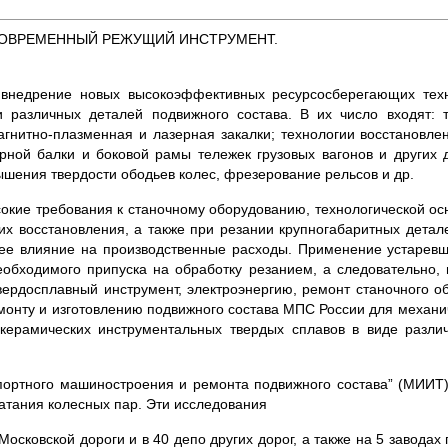
ОВРЕМЕННЫЙ РЕЖУЩИЙ ИНСТРУМЕНТ.
 внедрение новых высокоэффективных ресурсосберегающих тех
и различных де­талей подвижного состава. В их число входят: 
гнитно-плаз­менная и лазерная закалки; техноло­гии восстановле
рной балки и боковой рамы тележек гру­зовых вагонов и других д
шения твердости ободьев ко­лес, фрезерование рельсов и др.
окие требова­ния к станочному оборудованию, технологической ос
е их восстановления, а также при резании крупногабаритных дета
ее влияние на произ­водственные расходы. Применение устаревш
обходимого припуска на обработку резанием, а следовательно,
ер­досплавный инструмент, электро­энергию, ремонт станочного об
ремонту и изготовлению подвижного состава МПС России для механ
окерамических ин­струментальных твердых сплавов в виде разл
портного машино­строения и ремонта подвижного со­става” (МИИТ)
ата­ния колесных пар. Эти исследования
сковской дороги и в 40 депо других дорог, а также на 5 заводах 