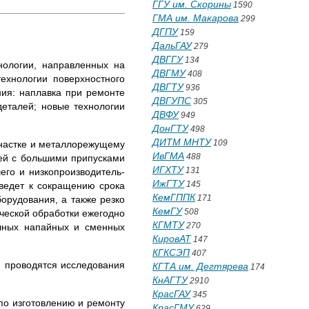
ГГУ им. Скорины
1590
ГМА им. Макарова
299
ДГПУ
159
ДальГАУ
279
ДВГГУ
134
нологии, направленных на
ДВГМУ
408
технологии поверхностного
ДВГТУ
936
ния: наплавка при ре­монте
ДВГУПС
305
еталей; но­вые технологии
ДВФУ
949
ДонГТУ
498
ДИТМ МНТУ
109
настке и метал­лорежущему
ИвГМА
488
лей с большими припусками
ИГХТУ
131
его и низкопроизводитель­
ИжГТУ
145
 ведет к сокращению срока
КемГППК
171
ору­дования, а также резко
КемГУ
508
ической обработки ежегодно
КГМТУ
270
ичных напайных и сменных
КировАТ
147
КГКСЭП
407
 проводятся исследо­вания
КГТА им. Дегтярева
174
КнАГТУ
2910
КрасГАУ
345
по изготовлению и ремон­ту
КрасГМУ
629