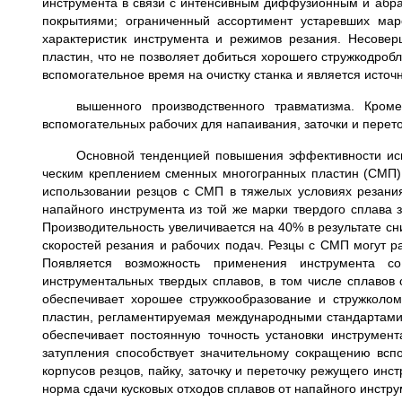
инструмента в связи с интенсивным диффузионным и абр
покрытиями; ограниченный ассортимент устаревших мар
характеристик инструмента и режимов резания. Несовер
пластин, что не позволяет добиться хорошего стружкодробл
вспомогательное время на очист­ку станка и является источ
вышенного производственного травматизма. Кроме
вспомогательных рабочих для напаивания, заточки и перето
Основной тенденцией повышения эффективности исп
ческим креплением сменных многогранных пластин (СМП).
использовании резцов с СМП в тяжелых условиях резани
напайного инструмента из той же марки твердого сплава 
Производитель­ность увеличивается на 40% в резуль­тате 
ско­ростей резания и рабочих подач. Резцы с СМП могут 
Появляется возможность применения инструмента со
инструментальных твердых спла­вов, в том числе сплавов
обеспечивает хорошее стружкообразование и стружколо
пластин, регламентируемая международными стандартами, 
обеспечивает постоянную точность установки инструмен
затупления способствует значительному сокращению вспо
корпусов резцов, пайку, заточку и переточку режущего инст
норма сдачи кусковых отходов сплавов от напай­ного инстру