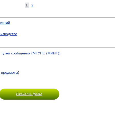
1
2
риятий
оизводство
т путей сообщения (МГУПС (МИИТ))
)
 предметы
Скачать файл