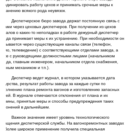
оординировать работу цехов и принимать срочные меры к
странению всякого рода неувязок.
Диспетчерское бюро завода держат постоянную связь с
ехами через цеховых диспетчеров. При получении из цехов
игналов о каких-то неполадках в работе дежурный диспетчер
авода принимает меры к их устранению. При необходимости он
вязывается через существующие каналы связи (телефон,
адио, телевидение) с соответствующими отделами завода, а
акже с руководящими должностными лицами (начальником
авода, главным инженером, начальником отдела снабжения,
лавным механиком и т.п.).
Диспетчер ведет журнал, в котором указывается дата
ежурства, результат работы завода за каждые сутки по
ыполнению плана ремонта вагонов и изготовлению запасных
астей. В журнале отмечаются отклонения от плана и их
ричины, принятые меры и способы предупреждения таких
тклонений в дальнейшем.
Важное значение имеет уровень технологического
снащения диспетчерской службы. На вагоноремонтных заводах
аиболее широкое применение получила специальная