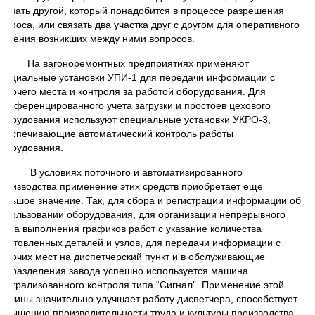
ызвать другой, который понадобится в процессе разрешения
опроса, или связать два участка друг с другом для оперативного
ешения возникших между ними вопросов.
На вагоноремонтных предприятиях применяют
пециальные установки УПИ-1 для передачи информации с
абочего места и контроля за работой оборудования. Для
ифференцированного учета загрузки и простоев цехового
борудования используют специальные установки УКРО-3,
беспечивающие автоматический контроль работы
борудования.
В условиях поточного и автоматизированного
роизводства применение этих средств приобретает еще
ольшое значение. Так, для сбора и регистрации информации об
спользовании оборудования, для организации непрерывного
чета выполнения графиков работ с указание количества
зготовленных деталей и узлов, для передачи информации с
абочих мест на диспетчерский пункт и в обслуживающие
одразделения завода успешно используется машина
ентрализованного контроля типа “Сигнал”. Применение этой
ашины значительно улучшает работу диспетчера, способствует
овышению производительности труда и культуры производства.