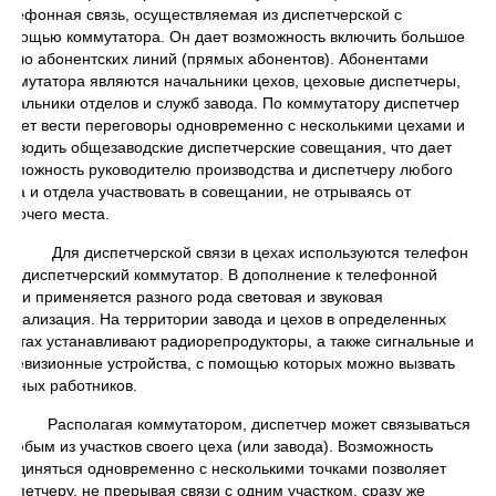
елефонная связь, осуществляемая из диспетчерской с
омощью коммутатора. Он дает возможность включить большое
исло абонентских линий (прямых абонентов). Абонентами
оммутатора являются начальники цехов, цеховые диспетчеры,
ачальники отделов и служб завода. По коммутатору диспетчер
ожет вести переговоры одновременно с несколькими цехами и
роводить общезаводские диспетчерские совещания, что дает
озможность руководителю производства и диспетчеру любого
еха и отдела участвовать в совещании, не отрываясь от
абочего места.
Для диспетчерской связи в цехах используются телефон
ли диспетчерский коммутатор. В дополнение к телефонной
вязи применяется разного рода световая и звуковая
игнализация. На территории завода и цехов в определенных
естах устанавливают радиорепродукторы, а также сигнальные и
елевизионные устройства, с помощью которых можно вызвать
ужных работников.
Располагая коммутатором, диспетчер может связываться
 любым из участков своего цеха (или завода). Возможность
оединяться одновременно с несколькими точками позволяет
испетчеру, не прерывая связи с одним участком, сразу же