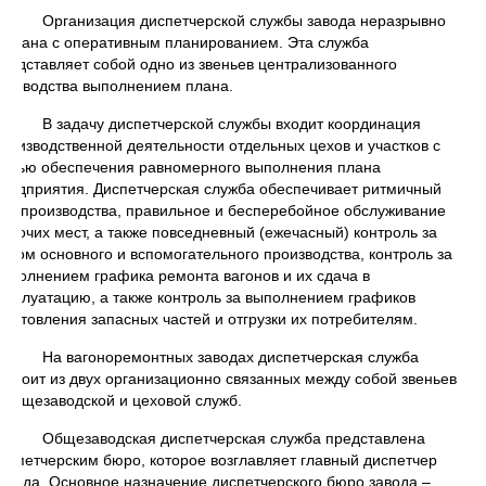
Организация диспетчерской службы завода неразрывно
вязана с оперативным планированием. Эта служба
редставляет собой одно из звеньев централизованного
уководства выполнением плана.
В задачу диспетчерской службы входит координация
роизводственной деятельности отдельных цехов и участков с
елью обеспечения равномерного выполнения плана
редприятия. Диспетчерская служба обеспечивает ритмичный
од производства, правильное и бесперебойное обслуживание
абочих мест, а также повседневный (ежечасный) контроль за
одом основного и вспомогательного производства, контроль за
ыполнением графика ремонта вагонов и их сдача в
ксплуатацию, а также контроль за выполнением графиков
зготовления запасных частей и отгрузки их потребителям.
На вагоноремонтных заводах диспетчерская служба
остоит из двух организационно связанных между собой звеньев
 общезаводской и цеховой служб.
Общезаводская диспетчерская служба представлена
испетчерским бюро, которое возглавляет главный диспетчер
авода. Основное назначение диспетчерского бюро завода –