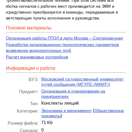
лектронно-вычислительной техники. При этой системе вся
бработка сигналов с рабочих мест производится на ЭВМ и
епосредственно преобразуется в команды, передаваемые в
оответствующие пункты исполнения и руководства.
Похожие материалы
Организация работы ПТОЛ в депо Москва – Сортировочная
Разработка организационно-технологических параметров
возведения водопропускных труб
Расчет маневровых полурейсов
Информация о работе
Московский государственный университет
ВУЗ:
путей сообщения (МГУПС (МИИТ))
Организация и планирование на
Предмет:
предприятиях
Конспекты лекций
Тип:
(
Экономика и менеджмент
Общественные
Категория:
)
предметы
71 Kb
Размер файла:
0
Скачали: