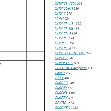
СПбГТИ (ТУ)
293
СПбГТУРП
236
СПбГУ
578
ГУАП
524
СПбГУНиПТ
291
СПбГУПТД
438
СПбГУСЭ
226
СПбГУТ
194
СПГУТД
151
СПбГУЭФ
145
СПбГЭТУ «ЛЭТИ»
379
ПИМаш
247
НИУ ИТМО
ь
531
СГТУ им. Гагарина
114
СахГУ
278
СЗТУ
484
СибАГС
249
СибГАУ
462
СибГИУ
1654
СибГТУ
946
СГУПС
1473
СибГУТИ
2083