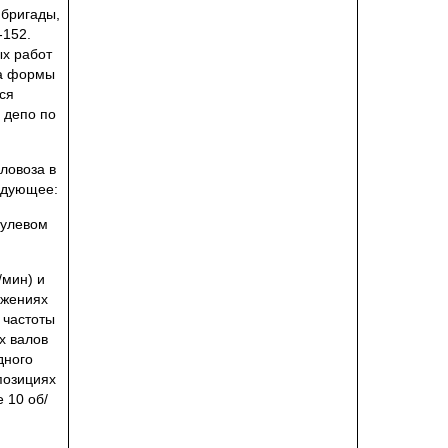
бригады,
-152.
х работ
та формы
ся
 депо по
ловоза в
едующее:
нулевом
/мин) и
ожениях
 частоты
х валов
дного
позициях
 10 об/