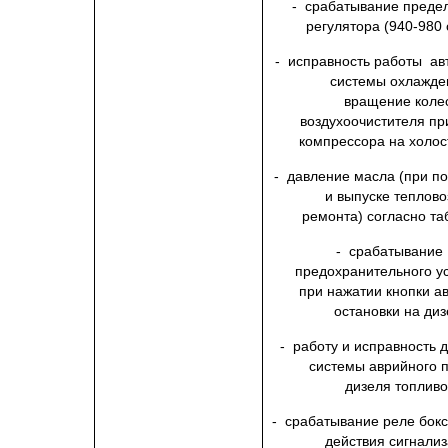
- срабатывание преде
регулятора (940-980 
- исправность работы ав
системы охлажде
вращение коле
воздухоочистителя пр
компрессора на холос
- давление масла (при по
и выпуске теплово
ремонта) согласно та
- срабатывание
предохранительного у
при нажатии кнопки а
остановки на ди
- работу и исправность 
системы аврийного 
дизеля топлив
- срабатывание реле бок
действия сигнали