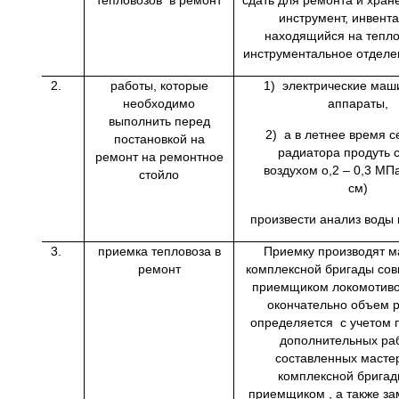
тепловозов в ремонт
сдать для ремонта и хран
инструмент, инвента
находящийся на тепл
инструментальное отделе
2.
работы, которые
1) электрические маш
необходимо
аппараты,
выполнить перед
2) а в летнее время с
постановкой на
радиатора продуть 
ремонт на ремонтное
воздухом о,2 – 0,3 МПа 
стойло
см)
произвести анализ воды 
3.
приемка тепловоза в
Приемку производят м
ремонт
комплексной бригады сов
приемщиком локомотив
окончательно объем 
определяется с учетом 
дополнительных ра
составленных масте
комплексной бригад
приемщиком , а также з