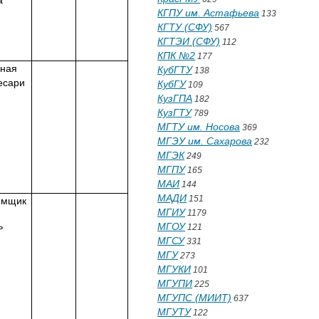
а
КГПУ им. Астафьева
133
КГТУ (СФУ)
567
КГТЭИ (СФУ)
112
КПК №2
177
вная
КубГТУ
138
есари
КубГУ
109
КузГПА
182
КузГТУ
789
МГТУ им. Носова
369
МГЭУ им. Сахарова
232
МГЭК
249
МГПУ
165
МАИ
144
МАДИ
151
емщик
МГИУ
1179
ь
МГОУ
121
МГСУ
331
МГУ
273
МГУКИ
101
МГУПИ
225
МГУПС (МИИТ)
637
МГУТУ
122