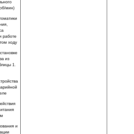
льного
об/мин)
томатики
ния,
са
и работе
том ходу
становке
за из
блицы 1.
стройства
варийной
зеле
действия
питания
ом
сования и
зации