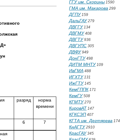
ГГУ им. Скорины
1590
ГМА им. Макарова
299
ДГПУ
159
ДальГАУ
279
ого
ДВГГУ
134
ДВГМУ
408
ая
ДВГТУ
936
»
ДВГУПС
305
ДВФУ
949
н
ДонГТУ
498
ДИТМ МНТУ
109
ИвГМА
488
ИГХТУ
131
ИжГТУ
145
КемГППК
171
КемГУ
508
ия
разряд
норма
КГМТУ
270
времени
КировАТ
147
КГКСЭП
407
КГТА им. Дегтярева
174
6
7
КнАГТУ
2910
КрасГАУ
вная
345
КрасГМУ
629