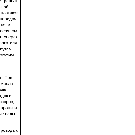
е трещин
ьной
 платиков
передач,
ния и
масляном
 штуцерах
толкателя
 путем
 сжатым
с
й. При
 масла
зию
адок и
ссоров,
 краны и
ые валы
провода с