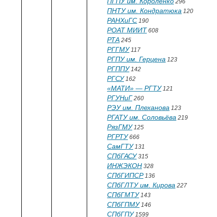
ПГПУ им. Короленко
296
ПНТУ им. Кондратюка
120
РАНХиГС
190
РОАТ МИИТ
608
РТА
245
РГГМУ
117
РГПУ им. Герцена
123
РГППУ
142
РГСУ
162
«МАТИ» — РГТУ
121
РГУНиГ
260
РЭУ им. Плеханова
123
РГАТУ им. Соловьёва
219
РязГМУ
125
РГРТУ
666
СамГТУ
131
СПбГАСУ
315
ИНЖЭКОН
328
СПбГИПСР
136
СПбГЛТУ им. Кирова
227
СПбГМТУ
143
СПбГПМУ
146
СПбГПУ
1599