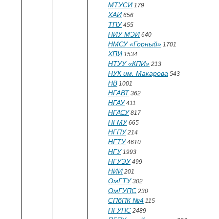
МТУСИ
179
ХАИ
656
ТПУ
455
НИУ МЭИ
640
НМСУ «Горный»
1701
ХПИ
1534
НТУУ «КПИ»
213
НУК им. Макарова
543
НВ
1001
НГАВТ
362
НГАУ
411
НГАСУ
817
НГМУ
665
НГПУ
214
НГТУ
4610
НГУ
1993
НГУЭУ
499
НИИ
201
ОмГТУ
302
ОмГУПС
230
СПбПК №4
115
ПГУПС
2489