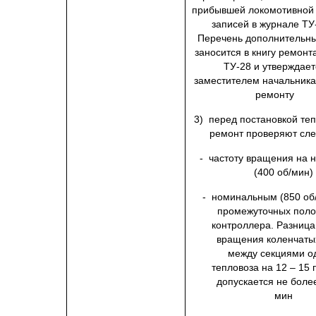
прибывшей локомотивной 
записей в журнале ТУ
Перечень дополнительны
заносится в книгу ремон
ТУ-28 и утверждает
заместителем начальника
ремонту
3) перед постановкой теп
ремонт проверяют сл
- частоту вращения на 
(400 об/мин)
- номинальным (850 об
промежуточных пол
контроллера. Разница
вращения коленчаты
между секциями о
тепловоза на 12 – 15 
допускается не более
мин