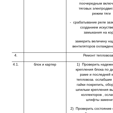
поочередным вклю
тяговых электродви
режим тяги
- срабатывание реле за
созданием искуств
замыкания на ко
замерить величину на
вентиляторов охлажден
4.
Ремонт тепловоз
4.1.
блок и картер
1) Проверить надежн
крепления блока по д
раме и последней 
тепловоза. ослабшие
гайки покрепить, об
шпильки крепления в
коллекторов , осл
штифты заменит
2) Проверить состояние