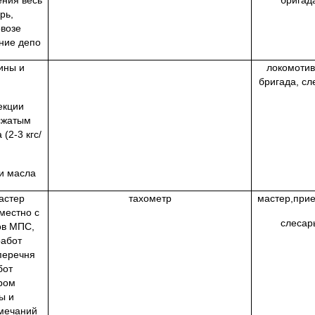
ения весь
бригад
рь,
овозе
ние депо
ины и
локомоти
бригада, сл
екции
сжатым
(2-3 кгс/
и масла
астер
тахометр
мастер,при
местно с
слесар
ов МПС,
работ
перечня
бот
ром
ы и
амечаний