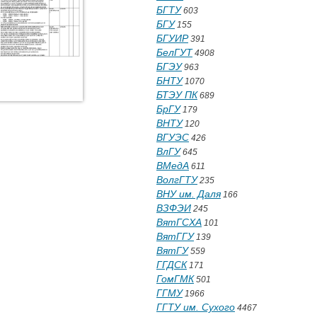
БГТУ
603
БГУ
155
БГУИР
391
БелГУТ
4908
БГЭУ
963
БНТУ
1070
БТЭУ ПК
689
БрГУ
179
ВНТУ
120
ВГУЭС
426
ВлГУ
645
ВМедА
611
ВолгГТУ
235
ВНУ им. Даля
166
ВЗФЭИ
245
ВятГСХА
101
ВятГГУ
139
ВятГУ
559
ГГДСК
171
ГомГМК
501
ГГМУ
1966
ГГТУ им. Сухого
4467