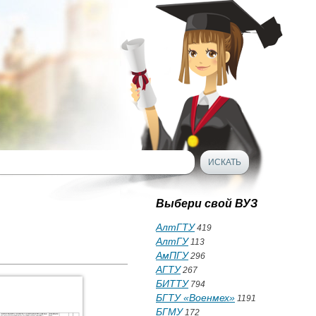
Выбери свой ВУЗ
АлтГТУ
419
АлтГУ
113
АмПГУ
296
АГТУ
267
БИТТУ
794
БГТУ «Военмех»
1191
БГМУ
172