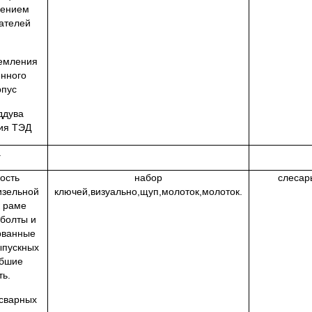
чением
гателей
земления
енного
рпус
ддува
ия ТЭД
а
ость
набор
слесар
изельной
ключей,визуально,щуп,молоток,молоток.
к раме
 болты и
орванные
ыпускных
абшие
ь.
 сварных