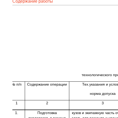
Содержание работы
Начальник Слу
хозяйства фи
железная до
___________
«_____»____
технологического пр
№ п/п
Содержание операции
Тех.указания и усло
норма допуска
1
2
3
1.
Подготовка
кузов и экипажную часть о