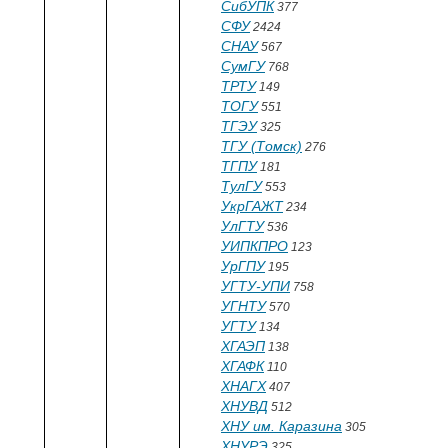
СибУПК
377
СФУ
2424
СНАУ
567
СумГУ
768
ТРТУ
149
ТОГУ
551
ТГЭУ
325
ТГУ (Томск)
276
ТГПУ
181
ТулГУ
553
УкрГАЖТ
234
УлГТУ
536
УИПКПРО
123
УрГПУ
195
УГТУ-УПИ
758
УГНТУ
570
УГТУ
134
ХГАЭП
138
ХГАФК
110
ХНАГХ
407
ХНУВД
512
ХНУ им. Каразина
305
ХНУРЭ
325