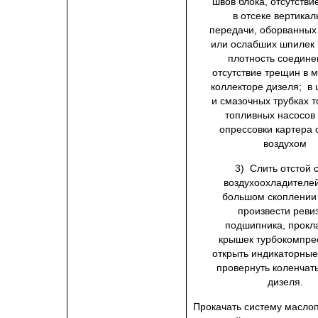
швов блока, отсутстви
в отсеке вертикал
передачи, оборванных
или ослабших шпилек 
плотность соедине
отсутствие трещин в 
коллекторе дизеля; в
и смазочных трубках 
топливных насосов
опрессовки картера
воздухом
3) Слить отстой 
воздухоохладителе
большом скоплении
произвести реви
подшипника, прокл
крышек турбокомпре
открыть индикаторные
провернуть коленчат
дизеля.
Прокачать систему масло