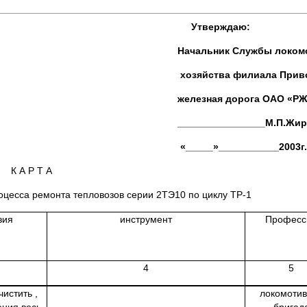
Утверждаю:
жбы локомотивн
лиала Приволжск
рога ОАО «РЖД
_____М.П.Жиру
_______2003г.
К А Р Т А
оцесса ремонта тепловозов серии 2ТЭ10 по циклу ТР-1
вия
инструмент
Професс
4
5
чистить ,
локомоти