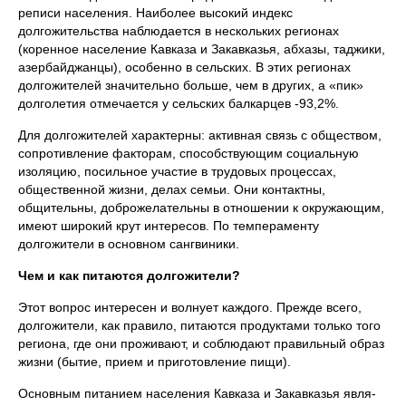
реписи населения. Наиболее высокий индекс
долгожительства наблюдается в нескольких регионах
(коренное население Кавказа и Закавказья, абхазы, таджики,
азербайджанцы), особенно в сель­ских. В этих регионах
долгожителей значительно больше, чем в других, а «пик»
долголетия отмечается у сельских балкарцев -93,2%.
Для долгожителей характерны: активная связь с общест­вом,
сопротивление факторам, способствующим социальную
изоляцию, посильное участие в трудовых процессах,
обществен­ной жизни, делах семьи. Они контактны,
общительны, доброже­лательны в отношении к окружающим,
имеют широкий крут ин­тересов. По темпераменту
долгожители в основном сангвиники.
Чем и как питаются долгожители?
Этот вопрос интересен и волнует каждого. Прежде всего,
долгожители, как правило, питаются продуктами только того
ре­гиона, где они проживают, и соблюдают правильный образ
жиз­ни (бытие, прием и приготовление пищи).
Основным питанием населения Кавказа и Закавказья явля­