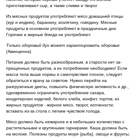
приготав­ливают сыр, а также сливки и творог.
Из мясных продуктов употребляют мясо домашней птицы
(кур и индеек), баранину, козлятину, говядину. Мясные
продук­ты в основном употребляют в праздничные дни.
Горячие и жир­ные блюда не употребляют.
Только здоровый дух может гарантировать здоровье
(Авинценна).
Питание должно быть разнообразным, в старости нет за­
прещенных продуктов, а их потребление необходимо! Если
мас­са тела выше нормы и самочувствие плохое, следует
обратиться к врачу за советом. Нужно перейти на
разгрузочные диеты, по­высить физическую активность и др.,
одновременно ограничить употребление сахара,
кондитерских изделий, белого хлеба, кон­фет, тортов; из
жирных продуктов - жирное мясо, творог, копче­ности;
вставать из-за стола с легким чувством голода.
Мясо должно быть нежирное и в небольших количествах с
растительными и крупяными гарнирами. Каша должна быть
на молоке. Полезны продукты моря (рыба), овощи и фрукты,