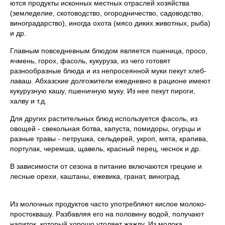
ются продукты исконных местных отраслей хозяйства
(земледе­лие, скотоводство, огородничество, садоводство,
виноградарст­во), иногда охота (мясо диких животных, рыба)
и др.
Главным повседневным блюдом является пшеница, просо,
ячмень, горох, фасоль, кукуруза, из чего готовят
разнообразные блюда и из непросеянной муки пекут хлеб-
лаваш. Абхазские долгожители ежедневно в рационе имеют
кукурузную кашу, пшеничную муку. Из нее пекут пироги,
халву и т.д.
Для других растительных блюд используется фасоль, из
овощей - свекольная ботва, капуста, помидоры, огурцы и
разные травы - петрушка, сельдерей, укроп, мята, крапива,
портулак, черемша, щавель, красный перец, чеснок и др.
В зависимости от сезона в питание включаются грецкие и
лесные орехи, каштаны, ежевика, гранат, виноград.
Из молочных продуктов часто употребляют кислое моло­ко-
простоквашу. Разбавляя его на половину водой, получают
напиток, который хорошо утоляет жажду. Из молока