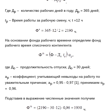
,
Где Д
– количество рабочих дней в году, Д
= 365 дней;
р
р
t
– Время работы за рабочую смену, ч; t =12 ч
p
ч.
На основании фонда рабочего времени определим фонд
рабочего время списочного контингента
где Д
– продолжительность отпуска; Д
= 30 дней;
о
о
a
– коэффициент, учитывающий невыходы на работу по
р
уважительным причинам; a
= 0,95 - 0,97 [1], принимаем α
р
р
=
0,96.
Подставив в выражение численные значения получим
ч.