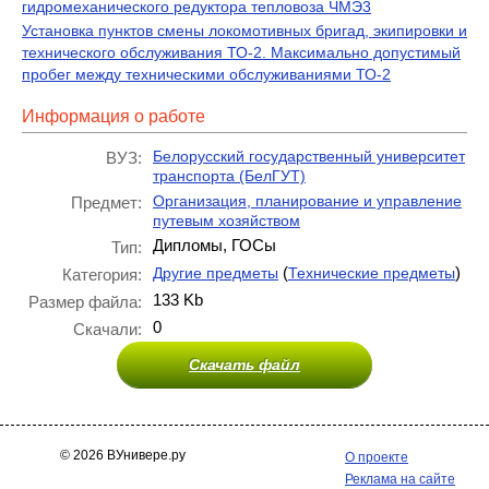
гидромеханического редуктора тепловоза ЧМЭ3
Установка пунктов смены локомотивных бригад, экипировки и
технического обслуживания ТО-2. Максимально допустимый
пробег между техническими обслуживаниями ТО-2
Информация о работе
Белорусский государственный университет
ВУЗ:
транспорта (БелГУТ)
Организация, планирование и управление
Предмет:
путевым хозяйством
Дипломы, ГОСы
Тип:
(
)
Другие предметы
Технические предметы
Категория:
133 Kb
Размер файла:
0
Скачали:
Скачать файл
© 2026 ВУнивере.ру
О проекте
Реклама на сайте