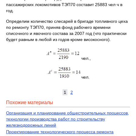
пассажирских локомотивов ТЭП70 составит 25883 чел·ч в
год.
Определим количество слесарей в бригаде топливного цеха
по ремонту ТЭП70, приняв фонд рабочего времени
списочного и явочного состава за 2007 год (что практически
будет равным в любой из годов кроме високосного).
чел.,
чел.
1
2
Похожие материалы
Организация и планирование общестроительных процессов,
технологии производства работ по строительству
железнодорожных линий
Проектирование технологического процесса ремонта