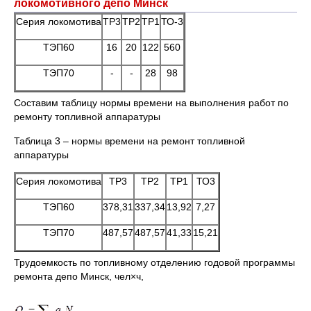
локомотивного депо Минск
Серия локомотива
ТР3
ТР2
ТР1
ТО-3
ТЭП60
16
20
122
560
ТЭП70
-
-
28
98
Составим таблицу нормы времени на выполнения работ по
ремонту топливной аппаратуры
Таблица 3 – нормы времени на ремонт топливной
аппаратуры
Серия локомотива
ТР3
ТР2
ТР1
ТО3
ТЭП60
378,31
337,34
13,92
7,27
ТЭП70
487,57
487,57
41,33
15,21
Трудоемкость по топливному отделению годовой программы
ремонта депо Минск, чел×ч,