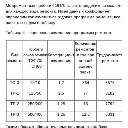
Межремонтные пробеги ТЭП70 выше, определим на сколько
для каждого вида ремонта. Имея данный коэффициент
определим как измениться годовая программа ремонта, все
расчеты сведем в таблицу.
Таблица 4 – оценочное изменение программы ремонта
Количество
Пробеги
ремонтов
Вид
локомотивов
Коэффициент
в год при
Трудоемкость
ремонта
ТЭП70/
изменения
полной
ремонта
ТЭП60
замене
парка.
ТО-3
12/10
1,2
564
8578
ТР-1
125/50
2,5
77
3182
ТР-2
250/200
1,25
16
7792
ТР-3
500/400
1,25
12,8
6331
Таким образам общая трудоемкость ремонта на базе