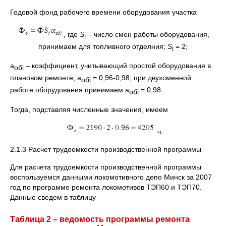
Годовой фонд рабочего времени оборудования участка
, где
S
– число смен работы оборудования,
i
принимаем для топливного отделния;
S
= 2;
i
a
– коэффициент, учитывающий простой оборудования в
об
i
плановом ремонте; a
= 0,96-0,98; при двухсменной
об
i
работе оборудования принимаем a
= 0,98.
об
i
Тогда, подставляя численные значения, имеем
ч.
2.1.3 Расчет трудоемкости производственной программы
Для расчета трудоемкости производственной программы
воспользуемся данными локомотивного депо Минск за 2007
год по программе ремонта локомотивов ТЭП60 и ТЭП70.
Данные сведем в таблицу
Таблица 2 – ведомость программы ремонта